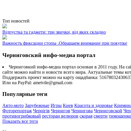
Топ новостей
Відпустка та гаджети: три звички, від яких складно
Важность фиксации стопы .Обращаем внимание при покупке
Черниговский инфо-медиа портал
Черниговкий инфо-медиа портал основан в 2011 году. На са
сайте можно найти и новости всего мира. Актуальные темы ко
Поддержать проект можно на карту ощадбанка: 5167803243063
Или на PayPal: ametvile@gmail.com
Популярные теги
Авто-мото
Зарубежные
Игры
Киев
Красота и здоровье
Кримин
Фоторепортаж
Чернігів
Чернигов
Чернигова
Черниговской
Чер
противогрибковый
ресторан велюров
скорая
смерти
тимошенк
Показать все теги