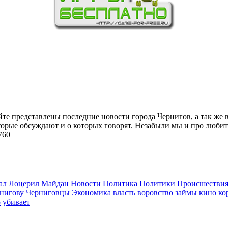
йте представлены последние новости города Чернигов, а так же 
торые обсуждают и о которых говорят. Незабыли мы и про любит
760
ал
Лоцерил
Майдан
Новости
Политика
Политики
Происшестви
нигову
Черниговцы
Экономика
власть
воровство
займы
кино
ко
о
убивает