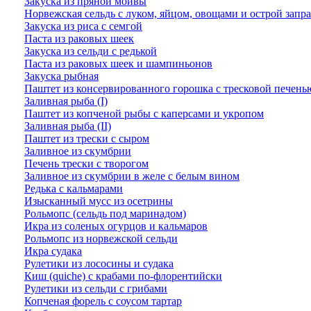
Закуска из пряной мойвы
Норвежская сельдь с луком, яйцом, овощами и острой запр
Закуска из риса с семгой
Паста из раковых шеек
Закуска из сельди с редькой
Паста из раковых шеек и шампиньонов
Закуска рыбная
Паштет из консервированного горошка с тресковой печень
Заливная рыба (I)
Паштет из копченой рыбы с каперсами и укропом
Заливная рыба (II)
Паштет из трески с сыром
Заливное из скумбрии
Печень трески с творогом
Заливное из скумбрии в желе с белым вином
Редька с кальмарами
Изысканный мусс из осетрины
Рольмопс (сельдь под маринадом)
Икра из соленых огурцов и кальмаров
Рольмопс из норвежской сельди
Икра судака
Рулетики из лососины и судака
Киш (quiche) с крабами по-флорентийски
Рулетики из сельди с грибами
Копченая форель с соусом тартар