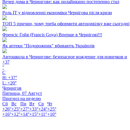
Вечер дома в Чернигове: как онлайнкино постепенно стал
Роль ІТ у відновленні економіки Чернігова після кризи
ТОП 5 причин, чому треба оформити автоцивілку вже сьогодні
Френсіс Гойя (Francis Goya) Вперше в Чернігові!!!
Як аптеки "Подорожник" вбивають Українців
Автошкола в Чернигове: безопасное вождение для новичков и
+
37
°
C
H:
+
37°
L:
+
20°
Чернигов
Пятница, 07 Август
Прогноз на неделю
Сб
Вс
Пн
Вт
Ср
Чт
+
26°
+
25°
+
27°
+
33°
+
24°
+
25°
+
16°
+
12°
+
14°
+
15°
+
11°
+
10°