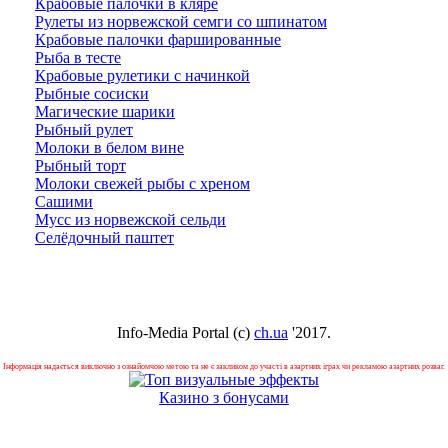
Крабовые палочки в кляре
Рулеты из норвежской семги со шпинатом
Крабовые палочки фаршированные
Рыба в тесте
Крабовые рулетики с начинкой
Рыбные сосиски
Магические шарики
Рыбный рулет
Молоки в белом вине
Рыбный торт
Молоки свежей рыбы с хреном
Сашими
Мусс из норвежской сельди
Селёдочный паштет
Info-Media Portal (c)
ch.ua
'2017.
Інформація надається виключно з ознайомчою метою та не є закликом до участі в азартних іграх чи рекламою азартних розваг.
Казино з бонусами