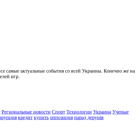
все самые актуальные события со всей Украины. Конечно же на
елей игр.
я
Региональные новости
Спорт
Технологии
Украина
Ученые
ррупция
кредит
купить
оппозиция
парад дерунів