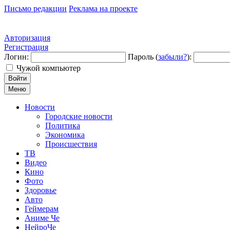
Письмо редакции
Реклама на проекте
Авторизация
Регистрация
Логин:
Пароль (
забыли?
):
Чужой компьютер
Войти
Меню
Новости
Городские новости
Политика
Экономика
Происшествия
ТВ
Видео
Кино
Фото
Здоровье
Авто
Геймерам
Аниме Че
НейроЧе