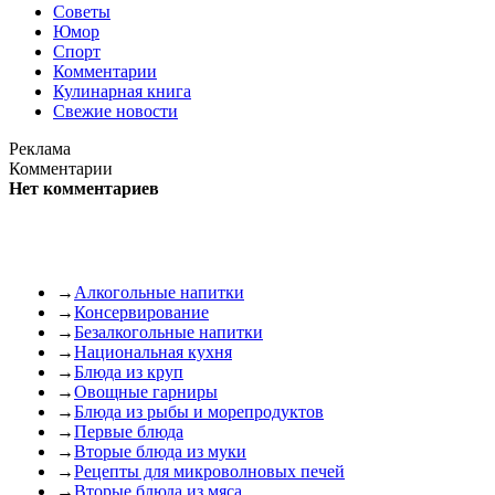
Советы
Юмор
Спорт
Комментарии
Кулинарная книга
Свежие новости
Реклама
Комментарии
Нет комментариев
→
Алкогольные напитки
→
Консервирование
→
Безалкогольные напитки
→
Национальная кухня
→
Блюда из круп
→
Овощные гарниры
→
Блюда из рыбы и морепродуктов
→
Первые блюда
→
Вторые блюда из муки
→
Рецепты для микроволновых печей
→
Вторые блюда из мяса