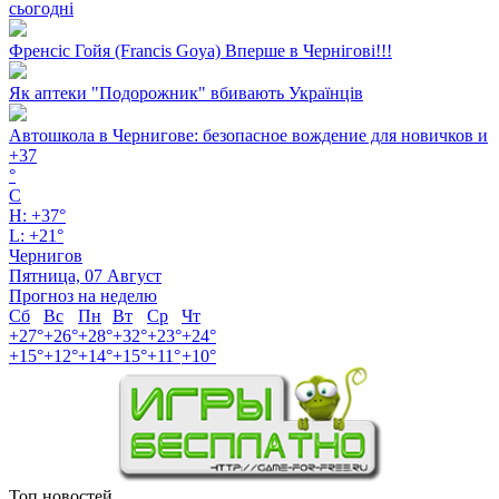
сьогодні
Френсіс Гойя (Francis Goya) Вперше в Чернігові!!!
Як аптеки "Подорожник" вбивають Українців
Автошкола в Чернигове: безопасное вождение для новичков и
+
37
°
C
H:
+
37°
L:
+
21°
Чернигов
Пятница, 07 Август
Прогноз на неделю
Сб
Вс
Пн
Вт
Ср
Чт
+
27°
+
26°
+
28°
+
32°
+
23°
+
24°
+
15°
+
12°
+
14°
+
15°
+
11°
+
10°
Топ новостей