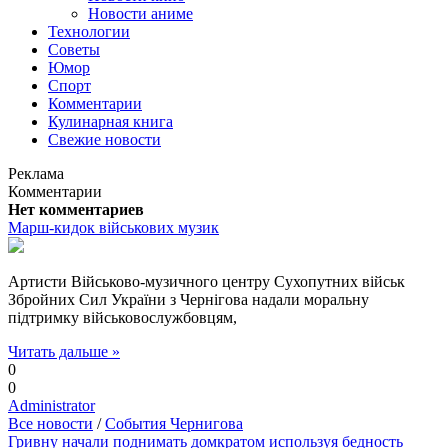
Новости аниме
Технологии
Советы
Юмор
Спорт
Комментарии
Кулинарная книга
Свежие новости
Реклама
Комментарии
Нет комментариев
Марш-кидок військових музик
Артисти Військово-музичного центру Сухопутних військ
Збройних Сил України з Чернігова надали моральну
підтримку військовослужбовцям,
Читать дальше »
0
0
Administrator
Все новости
/
События Чернигова
Гривну начали поднимать домкратом используя бедность