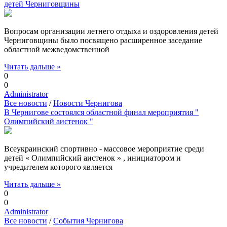
детей Черниговщины
Вопросам организации летнего отдыха и оздоровления детей
Черниговщины было посвящено расширенное заседание
областной межведомственной
Читать дальше »
0
0
Administrator
Все новости
/
Новости Чернигова
В Чернигове состоялся областной финал мероприятия "
Олимпийский аистенок "
Всеукраинский спортивно - массовое мероприятие среди
детей « Олимпийский аистенок » , инициатором и
учредителем которого является
Читать дальше »
0
0
Administrator
Все новости
/
События Чернигова