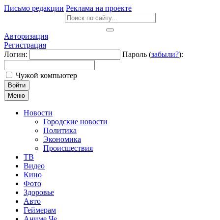
Письмо редакции
Реклама на проекте
Авторизация
Регистрация
Логин:
Пароль (
забыли?
):
Чужой компьютер
Войти
Меню
Новости
Городские новости
Политика
Экономика
Происшествия
ТВ
Видео
Кино
Фото
Здоровье
Авто
Геймерам
Аниме Че