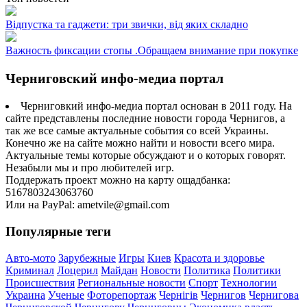
Відпустка та гаджети: три звички, від яких складно
Важность фиксации стопы .Обращаем внимание при покупке
Черниговский инфо-медиа портал
Черниговкий инфо-медиа портал основан в 2011 году. На
сайте представлены последние новости города Чернигов, а
так же все самые актуальные события со всей Украины.
Конечно же на сайте можно найти и новости всего мира.
Актуальные темы которые обсуждают и о которых говорят.
Незабыли мы и про любителей игр.
Поддержать проект можно на карту ощадбанка:
5167803243063760
Или на PayPal: ametvile@gmail.com
Популярные теги
Авто-мото
Зарубежные
Игры
Киев
Красота и здоровье
Криминал
Лоцерил
Майдан
Новости
Политика
Политики
Происшествия
Региональные новости
Спорт
Технологии
Украина
Ученые
Фоторепортаж
Чернігів
Чернигов
Чернигова