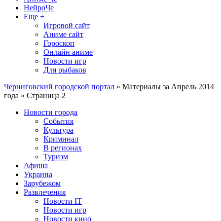
НейроЧе
Еще +
Игровой сайт
Аниме сайт
Гороскоп
Онлайн аниме
Новости игр
Для рыбаков
Черниговский городской портал
» Материалы за Апрель 2014
года » Страница 2
Новости города
События
Культура
Криминал
В регионах
Туризм
Афиша
Украина
Зарубежом
Развлечения
Новости IT
Новости игр
Новости кино