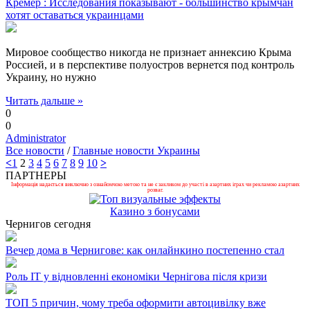
Кремер : Исследования показывают - большинство крымчан
хотят оставаться украинцами
Мировое сообщество никогда не признает аннексию Крыма
Россией, и в перспективе полуостров вернется под контроль
Украину, но нужно
Читать дальше »
0
0
Administrator
Все новости
/
Главные новости Украины
<
1
2
3
4
5
6
7
8
9
10
>
ПАРТНЕРЫ
Інформація надається виключно з ознайомчою метою та не є закликом до участі в азартних іграх чи рекламою азартних
розваг.
Казино з бонусами
Чернигов сегодня
Вечер дома в Чернигове: как онлайнкино постепенно стал
Роль ІТ у відновленні економіки Чернігова після кризи
ТОП 5 причин, чому треба оформити автоцивілку вже