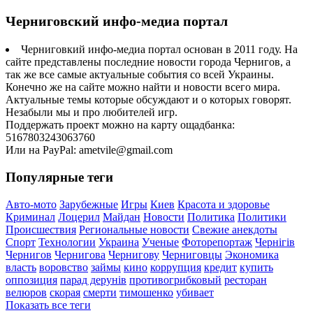
Черниговский инфо-медиа портал
Черниговкий инфо-медиа портал основан в 2011 году. На
сайте представлены последние новости города Чернигов, а
так же все самые актуальные события со всей Украины.
Конечно же на сайте можно найти и новости всего мира.
Актуальные темы которые обсуждают и о которых говорят.
Незабыли мы и про любителей игр.
Поддержать проект можно на карту ощадбанка:
5167803243063760
Или на PayPal: ametvile@gmail.com
Популярные теги
Авто-мото
Зарубежные
Игры
Киев
Красота и здоровье
Криминал
Лоцерил
Майдан
Новости
Политика
Политики
Происшествия
Региональные новости
Свежие анекдоты
Спорт
Технологии
Украина
Ученые
Фоторепортаж
Чернігів
Чернигов
Чернигова
Чернигову
Черниговцы
Экономика
власть
воровство
займы
кино
коррупция
кредит
купить
оппозиция
парад дерунів
противогрибковый
ресторан
велюров
скорая
смерти
тимошенко
убивает
Показать все теги