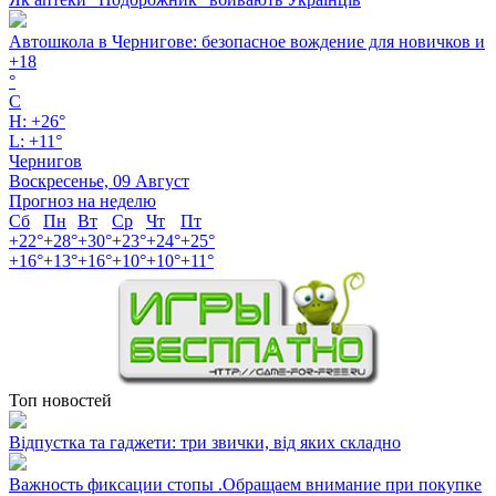
Автошкола в Чернигове: безопасное вождение для новичков и
+
18
°
C
H:
+
26°
L:
+
11°
Чернигов
Воскресенье, 09 Август
Прогноз на неделю
Сб
Пн
Вт
Ср
Чт
Пт
+
22°
+
28°
+
30°
+
23°
+
24°
+
25°
+
16°
+
13°
+
16°
+
10°
+
10°
+
11°
Топ новостей
Відпустка та гаджети: три звички, від яких складно
Важность фиксации стопы .Обращаем внимание при покупке