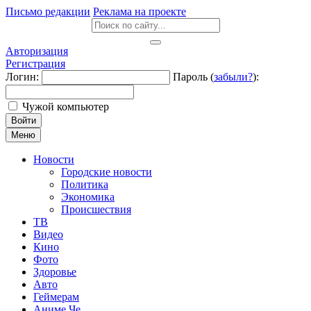
Письмо редакции
Реклама на проекте
Авторизация
Регистрация
Логин:
Пароль (
забыли?
):
Чужой компьютер
Войти
Меню
Новости
Городские новости
Политика
Экономика
Происшествия
ТВ
Видео
Кино
Фото
Здоровье
Авто
Геймерам
Аниме Че