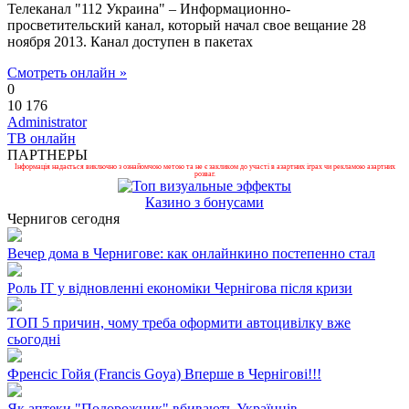
Телеканал "112 Украина" – Информационно-
просветительский канал, который начал свое вещание 28
ноября 2013. Канал доступен в пакетах
Смотреть онлайн »
0
10 176
Administrator
ТВ онлайн
ПАРТНЕРЫ
Інформація надається виключно з ознайомчою метою та не є закликом до участі в азартних іграх чи рекламою азартних
розваг.
Казино з бонусами
Чернигов сегодня
Вечер дома в Чернигове: как онлайнкино постепенно стал
Роль ІТ у відновленні економіки Чернігова після кризи
ТОП 5 причин, чому треба оформити автоцивілку вже
сьогодні
Френсіс Гойя (Francis Goya) Вперше в Чернігові!!!
Як аптеки "Подорожник" вбивають Українців