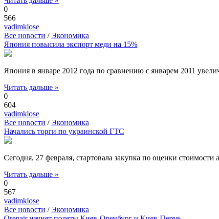
Читать дальше »
0
566
vadimklose
Все новости
/
Экономика
Япония повысила экспорт меди на 15%
Япония в январе 2012 года по сравнению с январем 2011 увел
Читать дальше »
0
604
vadimklose
Все новости
/
Экономика
Начались торги по украинской ГТС
Сегодня, 27 февраля, стартовала закупка по оценки стоимости
Читать дальше »
0
567
vadimklose
Все новости
/
Экономика
Orenair начнет полеты Киев-Оренбург и Киев-Пермь