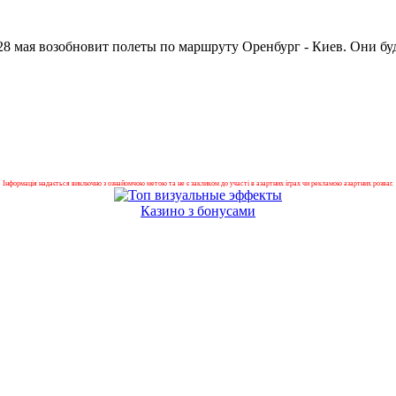
28 мая возобновит полеты по маршруту Оренбург - Киев. Они бу
Інформація надається виключно з ознайомчою метою та не є закликом до участі в азартних іграх чи рекламою азартних розваг.
Казино з бонусами