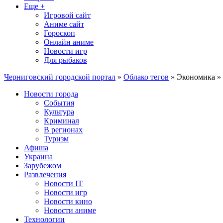
Еще +
Игровой сайт
Аниме сайт
Гороскоп
Онлайн аниме
Новости игр
Для рыбаков
Черниговский городской портал
»
Облако тегов
» Экономика »
Новости города
События
Культура
Криминал
В регионах
Туризм
Афиша
Украина
Зарубежом
Развлечения
Новости IT
Новости игр
Новости кино
Новости аниме
Технологии