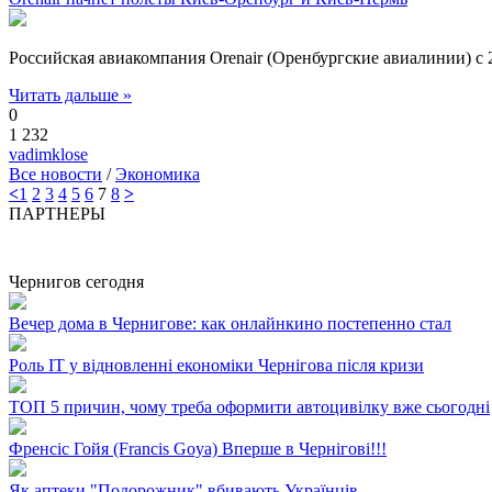
Российская авиакомпания Orenair (Оренбургские авиалинии) с 
Читать дальше »
0
1 232
vadimklose
Все новости
/
Экономика
<
1
2
3
4
5
6
7
8
>
ПАРТНЕРЫ
Чернигов сегодня
Вечер дома в Чернигове: как онлайнкино постепенно стал
Роль ІТ у відновленні економіки Чернігова після кризи
ТОП 5 причин, чому треба оформити автоцивілку вже сьогодні
Френсіс Гойя (Francis Goya) Вперше в Чернігові!!!
Як аптеки "Подорожник" вбивають Українців