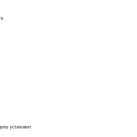
та
цену установит