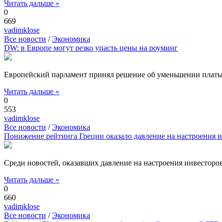
Читать дальше »
0
669
vadimklose
Все новости
/
Экономика
DW: в Европе могут резко упасть цены на роуминг
Европейский парламент принял решение об уменьшении платы з
Читать дальше »
0
553
vadimklose
Все новости
/
Экономика
Понижение рейтинга Греции оказало давление на настроения 
Среди новостей, оказавших давление на настроения инвесторов
Читать дальше »
0
660
vadimklose
Все новости
/
Экономика