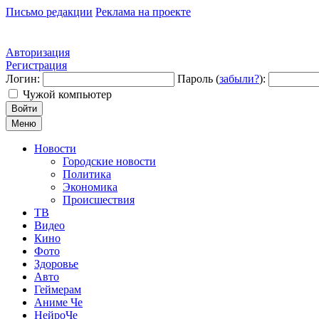
Письмо редакции
Реклама на проекте
Авторизация
Регистрация
Логин:
Пароль (
забыли?
):
Чужой компьютер
Войти
Меню
Новости
Городские новости
Политика
Экономика
Происшествия
ТВ
Видео
Кино
Фото
Здоровье
Авто
Геймерам
Аниме Че
НейроЧе