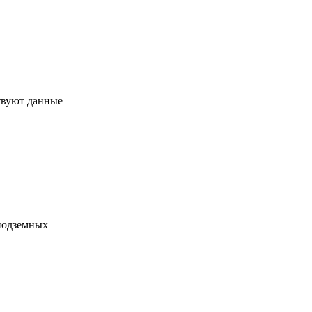
твуют данные
 подземных