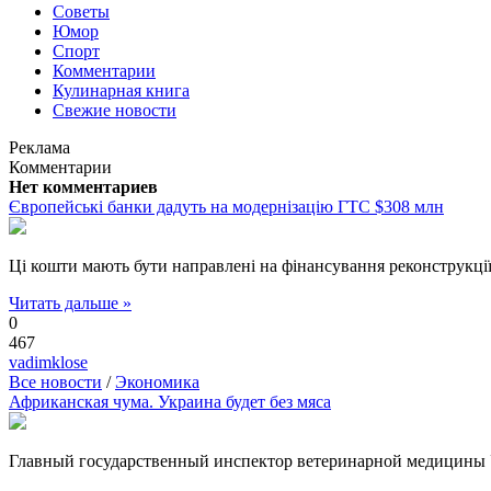
Советы
Юмор
Спорт
Комментарии
Кулинарная книга
Свежие новости
Реклама
Комментарии
Нет комментариев
Європейські банки дадуть на модернізацію ГТС $308 млн
Ці кошти мають бути направлені на фінансування реконструкц
Читать дальше »
0
467
vadimklose
Все новости
/
Экономика
Африканская чума. Украина будет без мяса
Главный государственный инспектор ветеринарной медицины