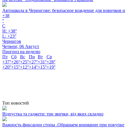
Автошкола в Чернигове: безопасное вождение для новичков и
+
38
°
C
H:
+
38°
L:
+
23°
Чернигов
Четверг, 06 Август
Прогноз на неделю
Пт
Сб
Вс
Пн
Вт
Ср
+
37°
+
26°
+
25°
+
27°
+
31°
+
28°
+
20°
+
15°
+
12°
+
14°
+
15°
+
19°
Топ новостей
Відпустка та гаджети: три звички, від яких складно
Важность фиксации стопы .Обращаем внимание при покупке