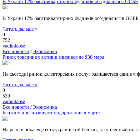
В Україні 17% багатоквартирних будинків об'єдналися в ОСББ
В Україні 17% багатоквартирних будинків об’єдналися в ОСББ. 
Читать дальше »
0
752
vadimklose
Все новости
/
Экономика
Ринок токсичних активів знизився до $30 млрд
На сьогодні ринок колекторських послуг залишається єдиним фі
Читать дальше »
0
539
vadimklose
Все новости
/
Экономика
Бензину прогнозируют подорожание в марте
На рынке пока еще есть украинский бензин, закупленный по ст