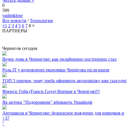
Читать дальше »
0
599
vadimklose
Все новости
/
Технологии
<
1
2
3
4
5
6
7
8
>
ПАРТНЕРЫ
Чернигов сегодня
Вечер дома в Чернигове: как онлайнкино постепенно стал
Роль ІТ у відновленні економіки Чернігова після кризи
ТОП 5 причин, чому треба оформити автоцивілку вже сьогодні
Френсіс Гойя (Francis Goya) Вперше в Чернігові!!!
Як аптеки "Подорожник" вбивають Українців
Автошкола в Чернигове: безопасное вождение для новичков и
+
37
°