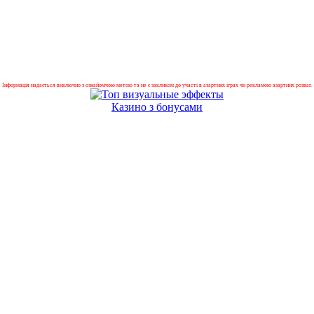
Інформація надається виключно з ознайомчою метою та не є закликом до участі в азартних іграх чи рекламою азартних розваг.
Казино з бонусами