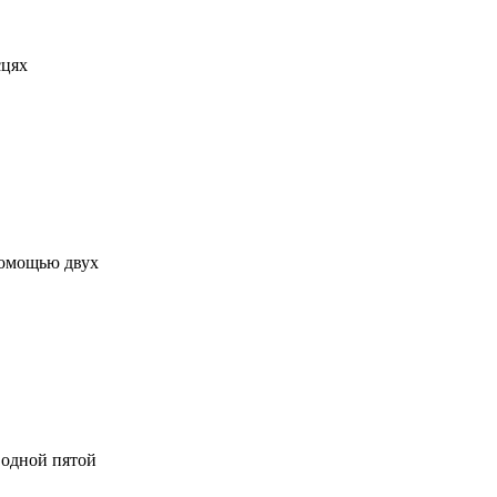
сцях
помощью двух
 одной пятой