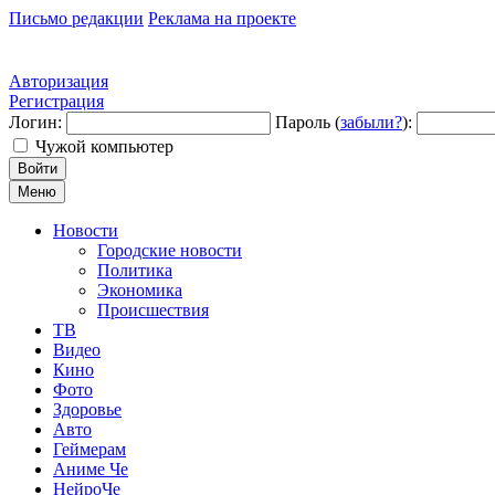
Письмо редакции
Реклама на проекте
Авторизация
Регистрация
Логин:
Пароль (
забыли?
):
Чужой компьютер
Войти
Меню
Новости
Городские новости
Политика
Экономика
Происшествия
ТВ
Видео
Кино
Фото
Здоровье
Авто
Геймерам
Аниме Че
НейроЧе