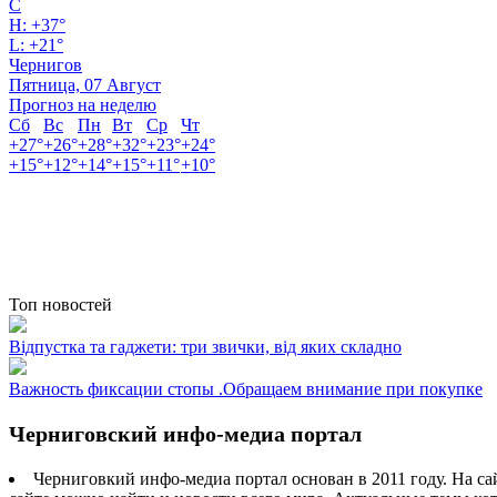
C
H:
+
37°
L:
+
21°
Чернигов
Пятница, 07 Август
Прогноз на неделю
Сб
Вс
Пн
Вт
Ср
Чт
+
27°
+
26°
+
28°
+
32°
+
23°
+
24°
+
15°
+
12°
+
14°
+
15°
+
11°
+
10°
Топ новостей
Відпустка та гаджети: три звички, від яких складно
Важность фиксации стопы .Обращаем внимание при покупке
Черниговский инфо-медиа портал
Черниговкий инфо-медиа портал основан в 2011 году. На са