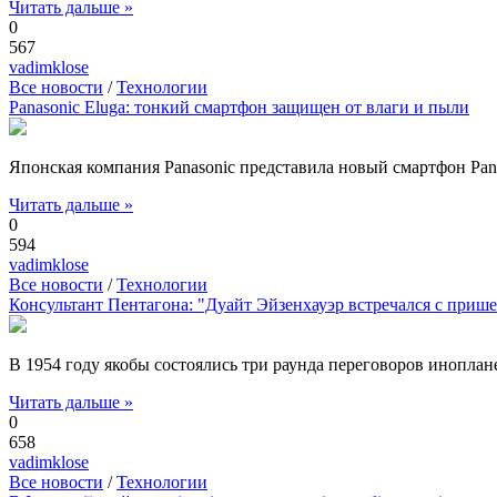
Читать дальше »
0
567
vadimklose
Все новости
/
Технологии
Panasonic Eluga: тонкий смартфон защищен от влаги и пыли
Японская компания Panasonic представила новый смартфон Pana
Читать дальше »
0
594
vadimklose
Все новости
/
Технологии
Консультант Пентагона: "Дуайт Эйзенхауэр встречался с приш
В 1954 году якобы состоялись три раунда переговоров инопла
Читать дальше »
0
658
vadimklose
Все новости
/
Технологии