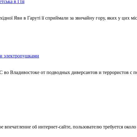
тська в Гізі
хідної Яви в Гаруті її сприймали за звичайну гору, яких у цих мі
ми электропушками
 во Владивостоке от подводных диверсантов и террористов с 
ое впечатление об интернет-сайте, пользователю требуется около