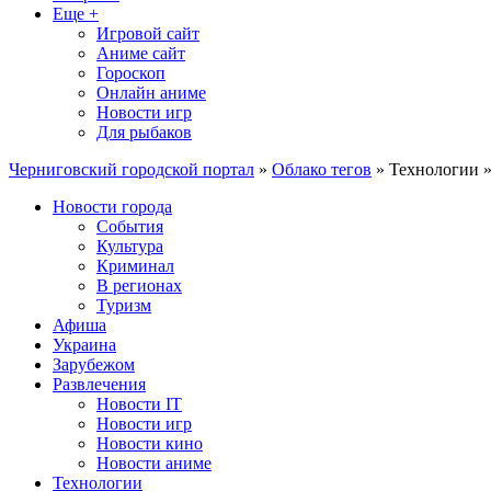
Еще +
Игровой сайт
Аниме сайт
Гороскоп
Онлайн аниме
Новости игр
Для рыбаков
Черниговский городской портал
»
Облако тегов
» Технологии »
Новости города
События
Культура
Криминал
В регионах
Туризм
Афиша
Украина
Зарубежом
Развлечения
Новости IT
Новости игр
Новости кино
Новости аниме
Технологии