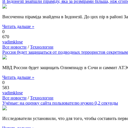
В Індонезії знайшли піраміду, яка за розмірами більша, ніж єгипе
Височенна піраміда знайдена в Індонезії. До цих пір в районі За
Читать дальше »
0
670
vadimklose
Все новости
/
Технологии
Россия будет защищаться от подводных террористов секретны
МВД России будет защищать Олимпиаду в Сочи и саммит АТЭС
Читать дальше »
0
583
vadimklose
Все новости
/
Технологии
Учёные: на оценку сайта пользователю нужно 0,2 секунды
Исследователи установили, что для того, чтобы составить перв