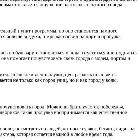
формах появляется ощущение настоящего южного города.
ательный пункт программы, но оно становится намного
ся больше воздуха, открывается вид на порт, а прогулка
сь по бульвару, остановиться у вида, спуститься или подняться
 она помогает почувствовать связь города с морем, портом и
ритм. После оживлённых улиц центра здесь появляется
тся не только как город улиц, но и как город у воды.
е почувствовать город. Можно выбрать участок побережья,
 двориков такая прогулка воспринимается как естественное
 волн, посмотреть на людей, которые гуляют, бегают, сидят на
актера, которая остаётся важной в любое время года.