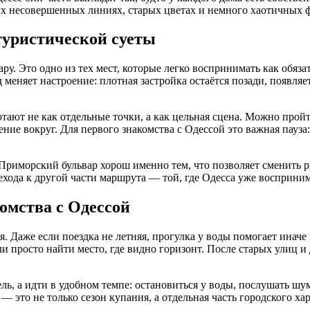
их несовершенных линиях, старых цветах и немного хаотичных 
туристической суеты
у. Это одно из тех мест, которые легко воспринимать как обяз
 меняет настроение: плотная застройка остаётся позади, появляет
тают не как отдельные точки, а как цельная сцена. Можно пройти
ние вокруг. Для первого знакомства с Одессой это важная пауза:
 Приморский бульвар хорош именно тем, что позволяет сменить 
хода к другой части маршрута — той, где Одесса уже воспринимае
омства с Одессой
я. Даже если поездка не летняя, прогулка у воды помогает инач
ли просто найти место, где видно горизонт. После старых улиц и
ль, а идти в удобном темпе: остановиться у воды, послушать шум
 это не только сезон купания, а отдельная часть городского хар