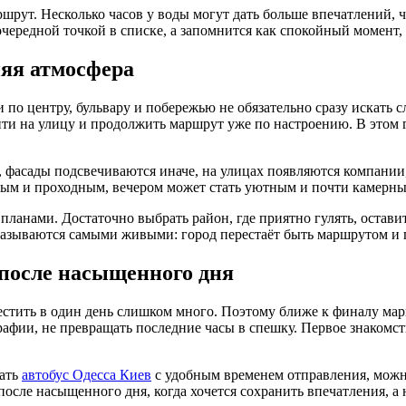
рут. Несколько часов у воды могут дать больше впечатлений, ч
чередной точкой в списке, а запомнится как спокойный момент, 
няя атмосфера
и по центру, бульвару и побережью не обязательно сразу искат
йти на улицу и продолжить маршрут уже по настроению. В этом г
е, фасады подсвечиваются иначе, на улицах появляются компани
умным и проходным, вечером может стать уютным и почти камерн
планами. Достаточно выбрать район, где приятно гулять, оставит
оказываются самыми живыми: город перестаёт быть маршрутом и 
 после насыщенного дня
естить в один день слишком много. Поэтому ближе к финалу мар
графии, не превращать последние часы в спешку. Первое знакомст
рать
автобус Одесса Киев
с удобным временем отправления, можно
после насыщенного дня, когда хочется сохранить впечатления, а