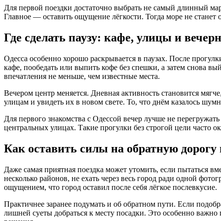
Для первой поездки достаточно выбрать не самый длинный марш
Главное — оставить ощущение лёгкости. Тогда море не станет о
Где сделать паузу: кафе, улицы и вечер
Одесса особенно хорошо раскрывается в паузах. После прогулк
кафе, пообедать или выпить кофе без спешки, а затем снова вы
впечатления не меньше, чем известные места.
Вечером центр меняется. Дневная активность становится мягч
улицам и увидеть их в новом свете. То, что днём казалось ш
Для первого знакомства с Одессой вечер лучше не перегружать 
центральных улицах. Такие прогулки без строгой цели часто 
Как оставить силы на обратную дорогу
Даже самая приятная поездка может утомить, если пытаться вм
несколько районов, не ехать через весь город ради одной фото
ощущением, что город оставил после себя лёгкое послевкусие.
Практичнее заранее подумать и об обратном пути. Если подоб
лишней суеты добраться к месту посадки. Это особенно важно 