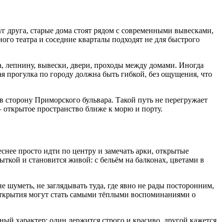
уг друга, старые дома стоят рядом с современными вывесками,
ого театра и соседние кварталы подходят не для быстрого
кна, лепнину, вывески, двери, проходы между домами. Иногда
ая прогулка по городу должна быть гибкой, без ощущения, что
 в сторону Приморского бульвара. Такой путь не перегружает
 открытое пространство ближе к морю и порту.
еснее просто идти по центру и замечать арки, открытые
ыткой и становится живой: с бельём на балконах, цветами в
 шуметь, не заглядывать туда, где явно не рады посторонним,
 открытия могут стать самыми тёплыми воспоминаниями о
нный характер: один держится строго и красиво, другой кажется