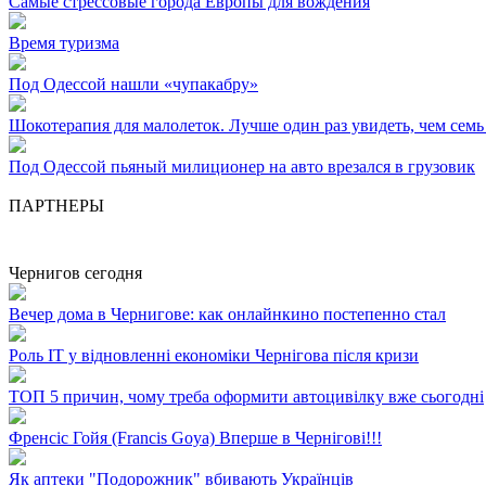
Самые стрессовые города Европы для вождения
Время туризма
Под Одессой нашли «чупакабру»
Шокотерапия для малолеток. Лучше один раз увидеть, чем семь
Под Одессой пьяный милиционер на авто врезался в грузовик
ПАРТНЕРЫ
Чернигов сегодня
Вечер дома в Чернигове: как онлайнкино постепенно стал
Роль ІТ у відновленні економіки Чернігова після кризи
ТОП 5 причин, чому треба оформити автоцивілку вже сьогодні
Френсіс Гойя (Francis Goya) Вперше в Чернігові!!!
Як аптеки "Подорожник" вбивають Українців