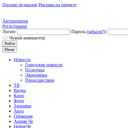
Письмо редакции
Реклама на проекте
Авторизация
Регистрация
Логин:
Пароль (
забыли?
):
Чужой компьютер
Войти
Меню
Новости
Городские новости
Политика
Экономика
Происшествия
ТВ
Видео
Кино
Фото
Здоровье
Авто
Геймерам
Аниме Че
НейроЧе