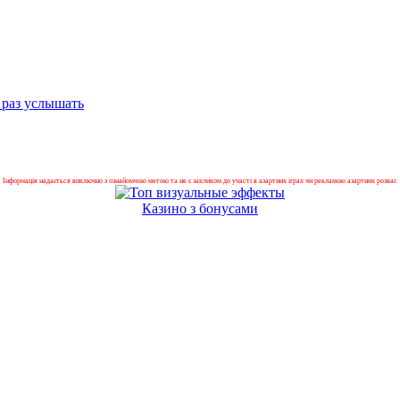
 раз услышать
Інформація надається виключно з ознайомчою метою та не є закликом до участі в азартних іграх чи рекламою азартних розваг.
Казино з бонусами