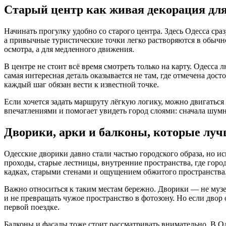
Старый центр как живая декорация дл
Начинать прогулку удобно со старого центра. Здесь Одесса сра
а привычные туристические точки легко растворяются в обычно
осмотра, а для медленного движения.
В центре не стоит всё время смотреть только на карту. Одесса 
самая интересная деталь оказывается не там, где отмечена дос
каждый шаг обязан вести к известной точке.
Если хочется задать маршруту лёгкую логику, можно двигаться
впечатлениями и помогает увидеть город слоями: сначала шум
Дворики, арки и балконы, которые луч
Одесские дворики давно стали частью городского образа, но ис
проходы, старые лестницы, внутренние пространства, где город
кадках, старыми стенами и ощущением обжитого пространства
Важно относиться к таким местам бережно. Дворики — не музей
и не превращать чужое пространство в фотозону. Но если дво
первой поездке.
Балконы и фасады тоже стоит рассматривать внимательно. В Оде