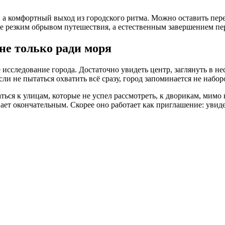
 а комфортный выход из городского ритма. Можно оставить пере
е резким обрывом путешествия, а естественным завершением пер
не только ради моря
 исследование города. Достаточно увидеть центр, заглянуть в не
сли не пытаться охватить всё сразу, город запоминается не набо
аться к улицам, которые не успел рассмотреть, к дворикам, мим
вает окончательным. Скорее оно работает как приглашение: увид