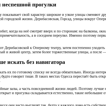
я неспешной прогулки
зу показывает свой характер: широкие и узкие улицы сменяют др
й городской жизни. Дерибасовская, Горсад, улицы вокруг Оперн
любит, когда на неё смотрят вверх и по сторонам: на балконы, о
топримечательность, а в соседнем переулке. Именно поэтому перв
 от Дерибасовской к Оперному театру, затем постепенно уходить
ный и живой центр, затем более торжественные улицы, а после —
ше искать без навигатора
кать их по готовому списку не всегда обязательно. Иногда интер
 будто говорит тише. В таких местах Одесса перестаёт быть откр
.
ные залы, а часть повседневной жизни людей. Поэтому лучше не
р открыт и прогулка складывается естественно, такие небольшие
ссе они часто выглядят так, будто у каждого дома есть собстве