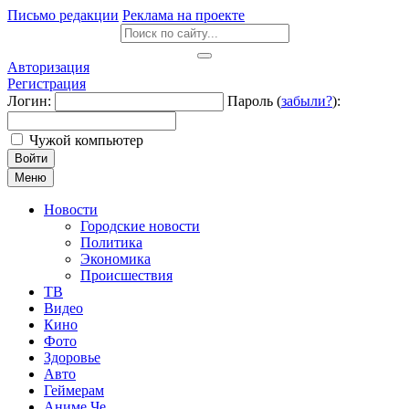
Письмо редакции
Реклама на проекте
Авторизация
Регистрация
Логин:
Пароль (
забыли?
):
Чужой компьютер
Войти
Меню
Новости
Городские новости
Политика
Экономика
Происшествия
ТВ
Видео
Кино
Фото
Здоровье
Авто
Геймерам
Аниме Че