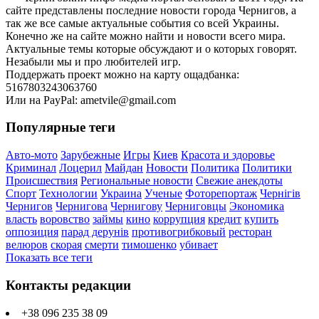
сайте представлены последние новости города Чернигов, а
так же все самые актуальные события со всей Украины.
Конечно же на сайте можно найти и новости всего мира.
Актуальные темы которые обсуждают и о которых говорят.
Незабыли мы и про любителей игр.
Поддержать проект можно на карту ощадбанка:
5167803243063760
Или на PayPal: ametvile@gmail.com
Популярные теги
Авто-мото
Зарубежные
Игры
Киев
Красота и здоровье
Криминал
Лоцерил
Майдан
Новости
Политика
Политики
Происшествия
Региональные новости
Свежие анекдоты
Спорт
Технологии
Украина
Ученые
Фоторепортаж
Чернігів
Чернигов
Чернигова
Чернигову
Черниговцы
Экономика
власть
воровство
займы
кино
коррупция
кредит
купить
оппозиция
парад дерунів
противогрибковый
ресторан
велюров
скорая
смерти
тимошенко
убивает
Показать все теги
Контакты редакции
+38 096 235 38 09