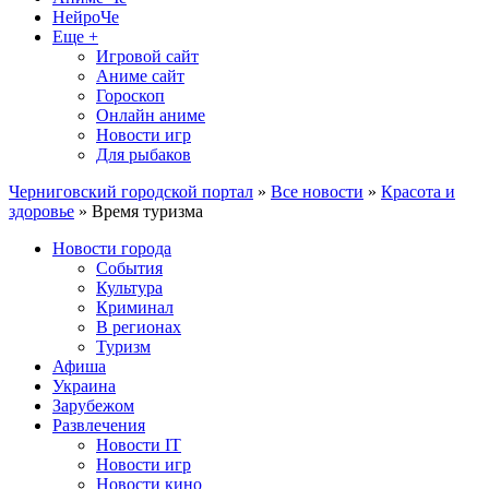
НейроЧе
Еще +
Игровой сайт
Аниме сайт
Гороскоп
Онлайн аниме
Новости игр
Для рыбаков
Черниговский городской портал
»
Все новости
»
Красота и
здоровье
» Время туризма
Новости города
События
Культура
Криминал
В регионах
Туризм
Афиша
Украина
Зарубежом
Развлечения
Новости IT
Новости игр
Новости кино