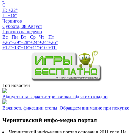
C
H:
+
22°
L:
+
16°
Чернигов
Суббота, 08 Август
Прогноз на неделю
Вс
Пн
Вт
Ср
Чт
Пт
+
26°
+
29°
+
28°
+
24°
+
24°
+
26°
+
12°
+
13°
+
16°
+
11°
+
10°
+
11°
Топ новостей
Відпустка та гаджети: три звички, від яких складно
Важность фиксации стопы .Обращаем внимание при покупке
Черниговский инфо-медиа портал
Черниговкий инфо-медиа портал основан в 2011 году. На