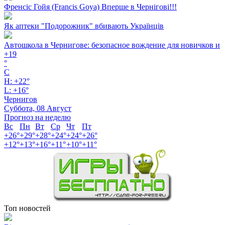
Френсіс Гойя (Francis Goya) Вперше в Чернігові!!!
Як аптеки "Подорожник" вбивають Українців
Автошкола в Чернигове: безопасное вождение для новичков и
+
19
°
C
H:
+
22°
L:
+
16°
Чернигов
Суббота, 08 Август
Прогноз на неделю
Вс
Пн
Вт
Ср
Чт
Пт
+
26°
+
29°
+
28°
+
24°
+
24°
+
26°
+
12°
+
13°
+
16°
+
11°
+
10°
+
11°
Топ новостей