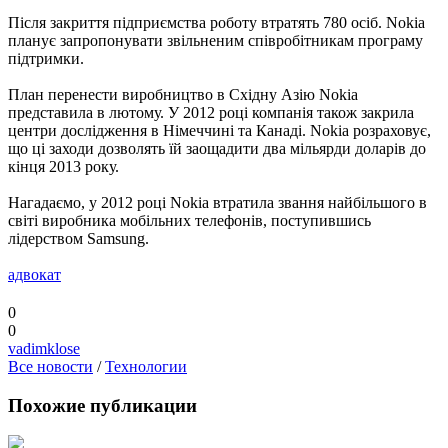
Після закриття підприємства роботу втратять 780 осіб. Nokia
планує запропонувати звільненим співробітникам програму
підтримки.
План перенести виробництво в Східну Азію Nokia
представила в лютому. У 2012 році компанія також закрила
центри дослідження в Німеччині та Канаді. Nokia розраховує,
що ці заходи дозволять їй заощадити два мільярди доларів до
кінця 2013 року.
Нагадаємо, у 2012 році Nokia втратила звання найбільшого в
світі виробника мобільних телефонів, поступившись
лідерством Samsung.
адвокат
0
0
vadimklose
Все новости
/
Технологии
Похожие публикации