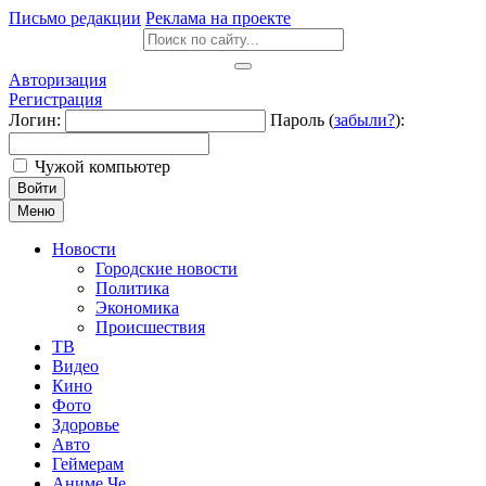
Письмо редакции
Реклама на проекте
Авторизация
Регистрация
Логин:
Пароль (
забыли?
):
Чужой компьютер
Войти
Меню
Новости
Городские новости
Политика
Экономика
Происшествия
ТВ
Видео
Кино
Фото
Здоровье
Авто
Геймерам
Аниме Че