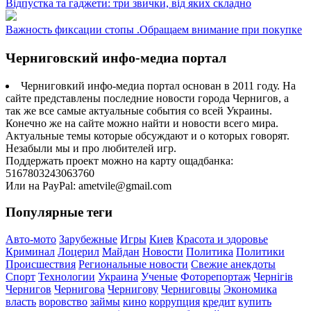
Відпустка та гаджети: три звички, від яких складно
Важность фиксации стопы .Обращаем внимание при покупке
Черниговский инфо-медиа портал
Черниговкий инфо-медиа портал основан в 2011 году. На
сайте представлены последние новости города Чернигов, а
так же все самые актуальные события со всей Украины.
Конечно же на сайте можно найти и новости всего мира.
Актуальные темы которые обсуждают и о которых говорят.
Незабыли мы и про любителей игр.
Поддержать проект можно на карту ощадбанка:
5167803243063760
Или на PayPal: ametvile@gmail.com
Популярные теги
Авто-мото
Зарубежные
Игры
Киев
Красота и здоровье
Криминал
Лоцерил
Майдан
Новости
Политика
Политики
Происшествия
Региональные новости
Свежие анекдоты
Спорт
Технологии
Украина
Ученые
Фоторепортаж
Чернігів
Чернигов
Чернигова
Чернигову
Черниговцы
Экономика
власть
воровство
займы
кино
коррупция
кредит
купить