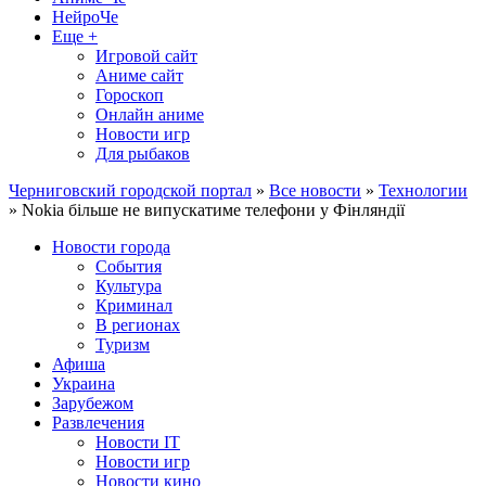
НейроЧе
Еще +
Игровой сайт
Аниме сайт
Гороскоп
Онлайн аниме
Новости игр
Для рыбаков
Черниговский городской портал
»
Все новости
»
Технологии
» Nokia більше не випускатиме телефони у Фінляндії
Новости города
События
Культура
Криминал
В регионах
Туризм
Афиша
Украина
Зарубежом
Развлечения
Новости IT
Новости игр
Новости кино