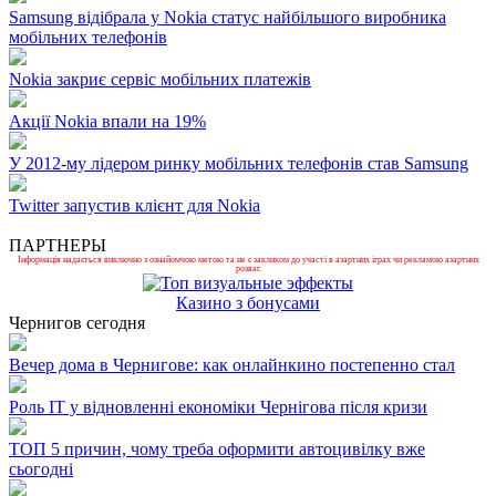
Samsung відібрала у Nokia статус найбільшого виробника
мобільних телефонів
Nokia закриє сервіс мобільних платежів
Акції Nokia впали на 19%
У 2012-му лідером ринку мобільних телефонів став Samsung
Twitter запустив клієнт для Nokia
ПАРТНЕРЫ
Інформація надається виключно з ознайомчою метою та не є закликом до участі в азартних іграх чи рекламою азартних
розваг.
Казино з бонусами
Чернигов сегодня
Вечер дома в Чернигове: как онлайнкино постепенно стал
Роль ІТ у відновленні економіки Чернігова після кризи
ТОП 5 причин, чому треба оформити автоцивілку вже
сьогодні