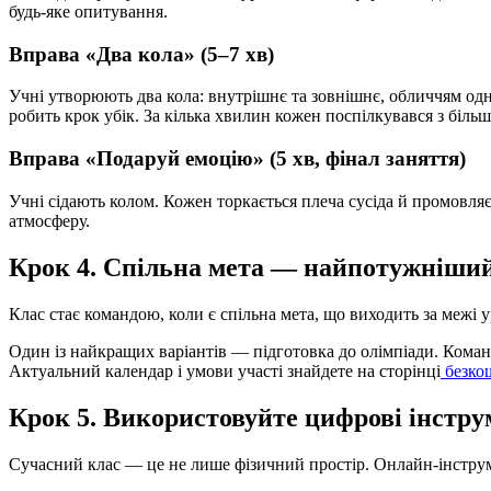
будь-яке опитування.
Вправа «Два кола» (5–7 хв)
Учні утворюють два кола: внутрішнє та зовнішнє, обличчям одн
робить крок убік. За кілька хвилин кожен поспілкувався з біль
Вправа «Подаруй емоцію» (5 хв, фінал заняття)
Учні сідають колом. Кожен торкається плеча сусіда й промовля
атмосферу.
Крок 4. Спільна мета — найпотужніший
Клас стає командою, коли є спільна мета, що виходить за межі 
Один із найкращих варіантів — підготовка до олімпіади. Коман
Актуальний календар і умови участі знайдете на сторінці
безкош
Крок 5. Використовуйте цифрові інстру
Сучасний клас — це не лише фізичний простір. Онлайн-інструме