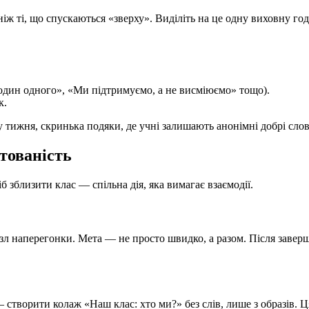
ніж ті, що спускаються «зверху». Виділіть на це одну виховну год
дин одного», «Ми підтримуємо, а не висміюємо» тощо).
к.
ку тижня, скринька подяки, де учні залишають анонімні добрі сл
ртованість
 зблизити клас — спільна дія, яка вимагає взаємодії.
азл наперегонки. Мета — не просто швидко, а разом. Після завер
створити колаж «Наш клас: хто ми?» без слів, лише з образів. Ц