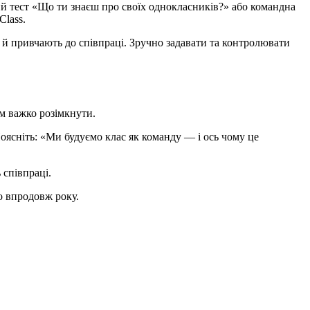
тий тест «Що ти знаєш про своїх однокласників?» або командна
Class.
й привчають до співпраці. Зручно задавати та контролювати
м важко розімкнути.
оясніть: «Ми будуємо клас як команду — і ось чому це
 співпраці.
о впродовж року.