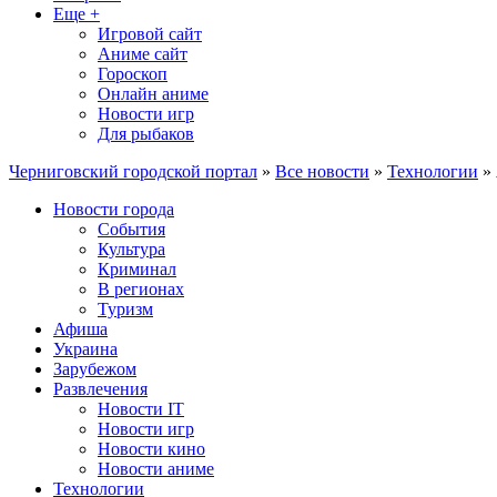
Еще +
Игровой сайт
Аниме сайт
Гороскоп
Онлайн аниме
Новости игр
Для рыбаков
Черниговский городской портал
»
Все новости
»
Технологии
» 
Новости города
События
Культура
Криминал
В регионах
Туризм
Афиша
Украина
Зарубежом
Развлечения
Новости IT
Новости игр
Новости кино
Новости аниме
Технологии