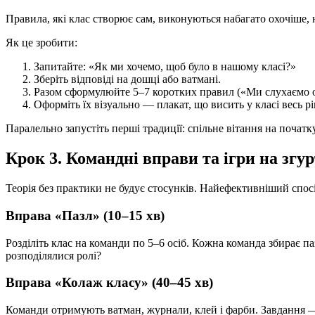
Правила, які клас створює сам, виконуються набагато охочіше, 
Як це зробити:
Запитайте: «Як ми хочемо, щоб було в нашому класі?»
Зберіть відповіді на дошці або ватмані.
Разом сформулюйте 5–7 коротких правил («Ми слухаємо о
Оформіть їх візуально — плакат, що висить у класі весь рі
Паралельно запустіть перші традиції: спільне вітання на почат
Крок 3. Командні вправи та ігри на згу
Теорія без практики не будує стосунків. Найефективніший спосіб
Вправа «Пазл» (10–15 хв)
Розділіть клас на команди по 5–6 осіб. Кожна команда збирає п
розподілялися ролі?
Вправа «Колаж класу» (40–45 хв)
Команди отримують ватман, журнали, клей і фарби. Завдання — 