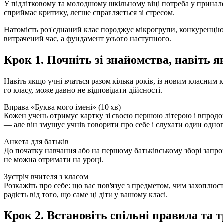
У підлітковому та молодшому шкільному віці потреба у принале
сприймає критику, легше справляється зі стресом.
Натомість роз'єднаний клас породжує мікрогрупи, конкуренцію,
витрачений час, а фундамент усього наступного.
Крок 1. Почніть зі знайомства, навіть 
Навіть якщо учні вчаться разом кілька років, із новим класним 
го класу, може давно не відповідати дійсності.
Вправа «Буква мого імені» (10 хв)
Кожен учень отримує картку зі своєю першою літерою і впродов
— але він змушує учнів говорити про себе і слухати один одног
Анкета для батьків
До початку навчання або на першому батьківському зборі запроп
не можна отримати на уроці.
Зустріч вчителя з класом
Розкажіть про себе: що вас пов'язує з предметом, чим захоплює
радість від того, що саме ці діти у вашому класі.
Крок 2. Встановіть спільні правила та т