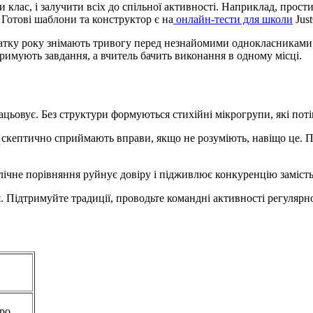
 клас, і залучити всіх до спільної активності. Наприклад, прос
 Готові шаблони та конструктор є на
онлайн-тести для школи
Just
чатку року знімають тривогу перед незнайомими однокласниками 
римують завдання, а вчитель бачить виконання в одному місці.
цьовує. Без структури формуються стихійні мікрогрупи, які поті
у скептично сприймають вправи, якщо не розуміють, навіщо це. П
ічне порівняння руйнує довіру і підживлює конкуренцію замість
. Підтримуйте традиції, проводьте командні активності регулярн
про