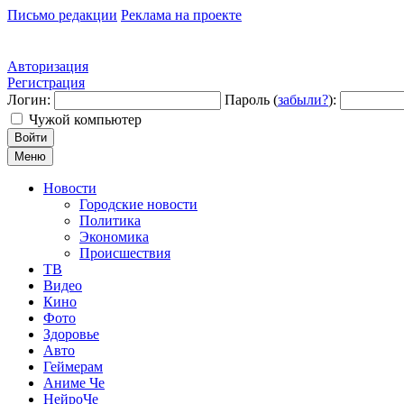
Письмо редакции
Реклама на проекте
Авторизация
Регистрация
Логин:
Пароль (
забыли?
):
Чужой компьютер
Войти
Меню
Новости
Городские новости
Политика
Экономика
Происшествия
ТВ
Видео
Кино
Фото
Здоровье
Авто
Геймерам
Аниме Че
НейроЧе