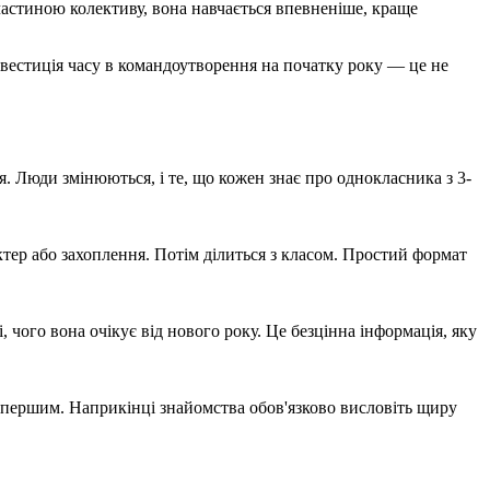
частиною колективу, вона навчається впевненіше, краще
вестиція часу в командоутворення на початку року — це не
я. Люди змінюються, і те, що кожен знає про однокласника з 3-
тер або захоплення. Потім ділиться з класом. Простий формат
чого вона очікує від нового року. Це безцінна інформація, яку
ся першим. Наприкінці знайомства обов'язково висловіть щиру