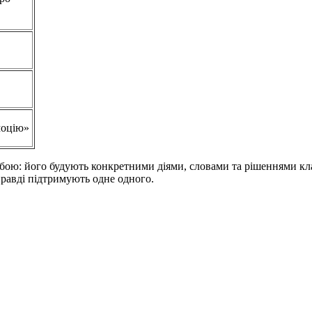
моцію»
собою: його будують конкретними діями, словами та рішеннями к
справді підтримують одне одного.