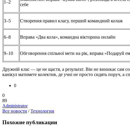
1–2
себе
3–5
Створення правил класу, перший командний колаж
6–8
Вправа «Два кола», командна вікторина онлайн
9–10
Обговорення спільної мети на рік, вправа «Подаруй е
Дружній клас — це не щастя, а результат. Він не виникає сам 
канікул матимете колектив, де учні не просто сидять поруч, а 
0
0
89
Administrator
Все новости
/
Технологии
Похожие публикации