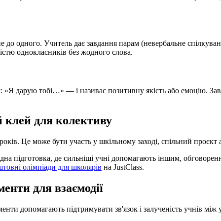
е до одного. Учитель дає завдання парам (невербальне спілкуван
шістю однокласників без жодного слова.
є: «Я дарую тобі…» — і називає позитивну якість або емоцію. За
 клей для колективу
уроків. Це може бути участь у шкільному заході, спільний проєкт
дна підготовка, де сильніші учні допомагають іншим, обговорення
товні олімпіади для школярів
на JustClass.
менти для взаємодії
нти допомагають підтримувати зв'язок і залученість учнів між 