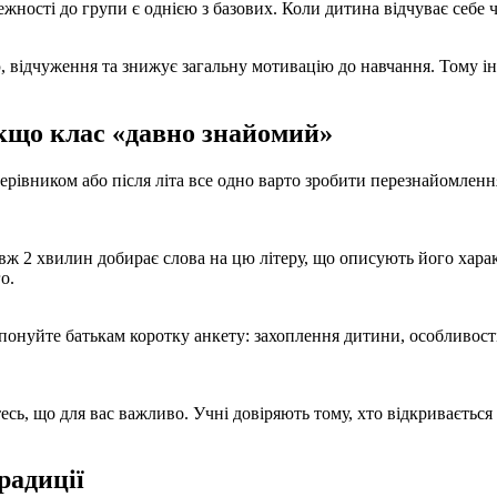
жності до групи є однією з базових. Коли дитина відчуває себе 
 відчуження та знижує загальну мотивацію до навчання. Тому ін
якщо клас «давно знайомий»
керівником або після літа все одно варто зробити перезнайомленн
ж 2 хвилин добирає слова на цю літеру, що описують його харак
о.
онуйте батькам коротку анкету: захоплення дитини, особливості, 
тесь, що для вас важливо. Учні довіряють тому, хто відкриваєть
радиції