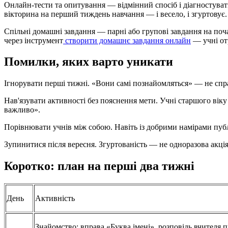
Онлайн-тести та опитування — відмінний спосіб і діагностувати
вікторина на перший тиждень навчання — і весело, і згуртовує.
Спільні домашні завдання — парні або групові завдання на по
через інструмент
створити домашнє завдання онлайн
— учні от
Помилки, яких варто уникати
Ігнорувати перші тижні. «Вони самі познайомляться» — не спра
Нав'язувати активності без пояснення мети. Учні старшого вік
важливо».
Порівнювати учнів між собою. Навіть із добрими намірами публ
Зупинитися після вересня. Згуртованість — не одноразова акція
Коротко: план на перші два тижні
День
Активність
Знайомство: вправа «Буква імені», розповідь вчителя 