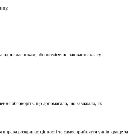
ину.
ова однокласникам, або щомісячне чаювання класу.
шення обговоріть: що допомагало, що заважало, як
я вправа розкриває цінності та самосприйняття учнів краще за