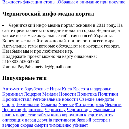
Важность фиксации стопы .Обращаем внимание при покупке
Черниговский инфо-медиа портал
Черниговкий инфо-медиа портал основан в 2011 году. На
сайте представлены последние новости города Чернигов, а
так же все самые актуальные события со всей Украины.
Конечно же на сайте можно найти и новости всего мира.
Актуальные темы которые обсуждают и о которых говорят.
Незабыли мы и про любителей игр.
Поддержать проект можно на карту ощадбанка:
5167803243063760
Или на PayPal: ametvile@gmail.com
Популярные теги
Авто-мото
Зарубежные
Игры
Киев
Красота и здоровье
Криминал
Лоцерил
Майдан
Новости
Политика
Политики
Происшествия
Региональные новости
Свежие анекдоты
Спорт
Технологии
Украина
Ученые
Фоторепортаж
Чернігів
Чернигов
Чернигова
Чернигову
Черниговцы
Экономика
власть
воровство
займы
кино
коррупция
кредит
купить
оппозиция
парад дерунів
противогрибковый
ресторан
велюров
скорая
смерти
тимошенко
убивает