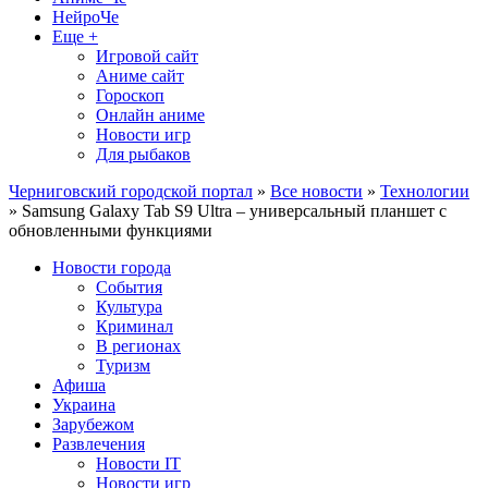
НейроЧе
Еще +
Игровой сайт
Аниме сайт
Гороскоп
Онлайн аниме
Новости игр
Для рыбаков
Черниговский городской портал
»
Все новости
»
Технологии
» Samsung Galaxy Tab S9 Ultra – универсальный планшет с
обновленными функциями
Новости города
События
Культура
Криминал
В регионах
Туризм
Афиша
Украина
Зарубежом
Развлечения
Новости IT
Новости игр