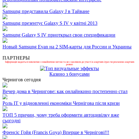
Samsung представила Galaxy J в Тайване
Samsung презентує Galaxy S IV у квітні 2013
Samsung Galaxy S IV приоткрыл свои спецификации
Новый Samsung Evan на 2 SIM-карты для России и Украины
ПАРТНЕРЫ
Інформація надається виключно з ознайомчою метою та не є закликом до участі в азартних іграх чи рекламою азартних
розваг.
Казино з бонусами
Чернигов сегодня
Вечер дома в Чернигове: как онлайнкино постепенно стал
Роль ІТ у відновленні економіки Чернігова після кризи
ТОП 5 причин, чому треба оформити автоцивілку вже
сьогодні
Френсіс Гойя (Francis Goya) Вперше в Чернігові!!!