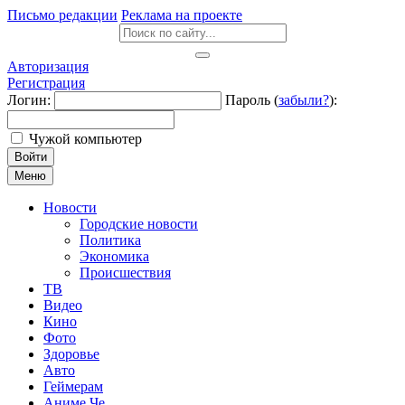
Письмо редакции
Реклама на проекте
Авторизация
Регистрация
Логин:
Пароль (
забыли?
):
Чужой компьютер
Войти
Меню
Новости
Городские новости
Политика
Экономика
Происшествия
ТВ
Видео
Кино
Фото
Здоровье
Авто
Геймерам
Аниме Че