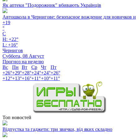
Як аптеки "Подорожник" вбивають Українців
Автошкола в Чернигове: безопасное вождение для новичков и
+
19
°
C
H:
+
22°
L:
+
16°
Чернигов
Суббота, 08 Август
Прогноз на неделю
Вс
Пн
Вт
Ср
Чт
Пт
+
26°
+
29°
+
28°
+
24°
+
24°
+
26°
+
12°
+
13°
+
16°
+
11°
+
10°
+
11°
Топ новостей
Відпустка та гаджети: три звички, від яких складно