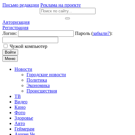
Письмо редакции
Реклама на проекте
Авторизация
Регистрация
Логин:
Пароль (
забыли?
):
Чужой компьютер
Войти
Меню
Новости
Городские новости
Политика
Экономика
Происшествия
ТВ
Видео
Кино
Фото
Здоровье
Авто
Геймерам
Аниме Че