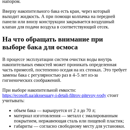
напором.
Вверху накопительного бака есть кран, через который
выходит жидкость. А при помощи колпачка на передней
панели или внизу конструкции закрывается воздушный
клапан для подачи воздуха в соответствующий отсек.
На что обращать внимание при
выборе бака для осмоса
В процессе эксплуатации систем очистки воды внутрь
накопительных емкостей может проникать определенная
часть примесей, постепенно оседая на их стенках. Это требует
замены бака с регулярностью раз в 4–5 лет из-за
гигиенических соображений.
При выборе накопительной емкости:
https://ecosoft.ua/akssesuary-i-detali-filtrov-pitevoy-vody
стоит
учитывать:
объем бака — варьируется от 2 л до 70 л;
материал изготовления — металл с эмалированным
покрытием, нержавеющая сталь или пищевой пластик;
габариты — согласно свободному месту для установки.