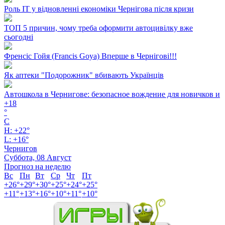
Роль ІТ у відновленні економіки Чернігова після кризи
ТОП 5 причин, чому треба оформити автоцивілку вже
сьогодні
Френсіс Гойя (Francis Goya) Вперше в Чернігові!!!
Як аптеки "Подорожник" вбивають Українців
Автошкола в Чернигове: безопасное вождение для новичков и
+
18
°
C
H:
+
22°
L:
+
16°
Чернигов
Суббота, 08 Август
Прогноз на неделю
Вс
Пн
Вт
Ср
Чт
Пт
+
26°
+
29°
+
30°
+
25°
+
24°
+
25°
+
11°
+
13°
+
16°
+
10°
+
11°
+
10°