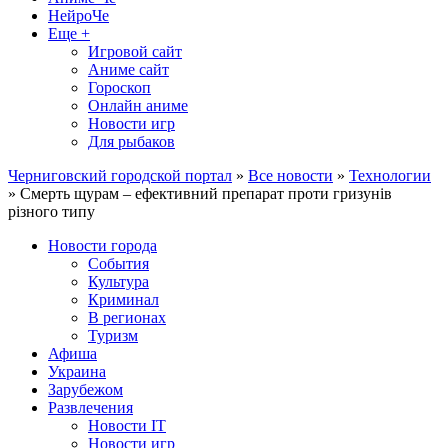
НейроЧе
Еще +
Игровой сайт
Аниме сайт
Гороскоп
Онлайн аниме
Новости игр
Для рыбаков
Черниговский городской портал
»
Все новости
»
Технологии
» Смерть щурам – ефективний препарат проти гризунів
різного типу
Новости города
События
Культура
Криминал
В регионах
Туризм
Афиша
Украина
Зарубежом
Развлечения
Новости IT
Новости игр