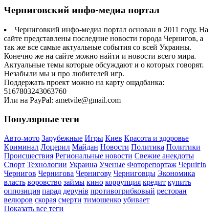
Черниговский инфо-медиа портал
Черниговкий инфо-медиа портал основан в 2011 году. На
сайте представлены последние новости города Чернигов, а
так же все самые актуальные события со всей Украины.
Конечно же на сайте можно найти и новости всего мира.
Актуальные темы которые обсуждают и о которых говорят.
Незабыли мы и про любителей игр.
Поддержать проект можно на карту ощадбанка:
5167803243063760
Или на PayPal: ametvile@gmail.com
Популярные теги
Авто-мото
Зарубежные
Игры
Киев
Красота и здоровье
Криминал
Лоцерил
Майдан
Новости
Политика
Политики
Происшествия
Региональные новости
Свежие анекдоты
Спорт
Технологии
Украина
Ученые
Фоторепортаж
Чернігів
Чернигов
Чернигова
Чернигову
Черниговцы
Экономика
власть
воровство
займы
кино
коррупция
кредит
купить
оппозиция
парад дерунів
противогрибковый
ресторан
велюров
скорая
смерти
тимошенко
убивает
Показать все теги