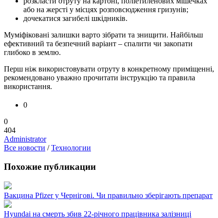
розкласти отруту на картоні, поліетиленових мішечках
або на жерсті у місцях розповсюдження гризунів;
дочекатися загибелі шкідників.
Муміфіковані залишки варто зібрати та знищити. Найбільш
ефективний та безпечний варіант – спалити чи закопати
глибоко в землю.
Перш ніж використовувати отруту в конкретному приміщенні,
рекомендовано уважно прочитати інструкцію та правила
використання.
0
0
404
Administrator
Все новости
/
Технологии
Похожие публикации
Вакцина Pfizer у Чернігові. Чи правильно зберігають препарат
Hyundai на смерть збив 22-річного працівника залізниці