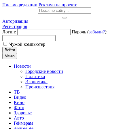
Письмо редакции
Реклама на проекте
Авторизация
Регистрация
Логин:
Пароль (
забыли?
):
Чужой компьютер
Войти
Меню
Новости
Городские новости
Политика
Экономика
Происшествия
ТВ
Видео
Кино
Фото
Здоровье
Авто
Геймерам
Аниме Че