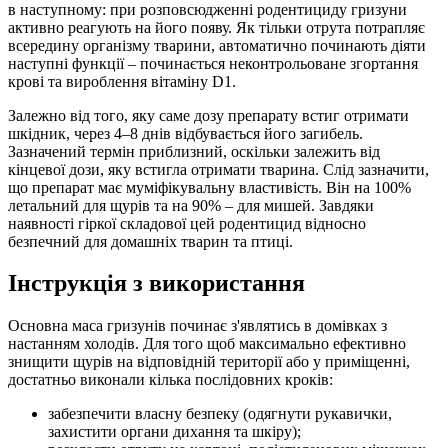
в наступному: при розповсюдженні родентициду гризуни
активно реагують на його появу. Як тільки отрута потрапляє
всередину організму тварини, автоматично починають діяти
наступні функції – починається неконтрольоване згортання
крові та вироблення вітаміну D1.
Залежно від того, яку саме дозу препарату встиг отримати
шкідник, через 4–8 днів відбувається його загибель.
Зазначений термін приблизний, оскільки залежить від
кінцевої дози, яку встигла отримати тварина. Слід зазначити,
що препарат має муміфікувальну властивість. Він на 100%
летальний для щурів та на 90% – для мишей. Завдяки
наявності гіркої складової цей родентицид відносно
безпечний для домашніх тварин та птиці.
Інструкція з використання
Основна маса гризунів починає з'являтись в домівках з
настанням холодів. Для того щоб максимально ефективно
знищити щурів на відповідній території або у приміщенні,
достатньо виконали кілька послідовних кроків:
забезпечити власну безпеку (одягнути рукавички,
захистити органи дихання та шкіру);