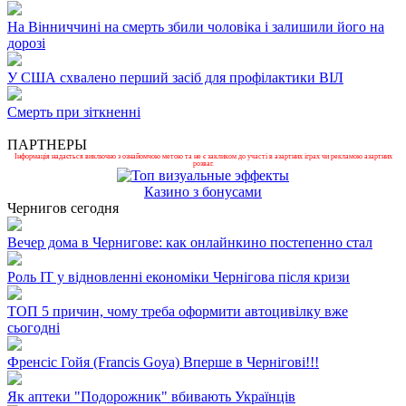
На Вінниччині на смерть збили чоловіка і залишили його на
дорозі
У США схвалено перший засіб для профілактики ВІЛ
Смерть при зіткненні
ПАРТНЕРЫ
Інформація надається виключно з ознайомчою метою та не є закликом до участі в азартних іграх чи рекламою азартних
розваг.
Казино з бонусами
Чернигов сегодня
Вечер дома в Чернигове: как онлайнкино постепенно стал
Роль ІТ у відновленні економіки Чернігова після кризи
ТОП 5 причин, чому треба оформити автоцивілку вже
сьогодні
Френсіс Гойя (Francis Goya) Вперше в Чернігові!!!
Як аптеки "Подорожник" вбивають Українців