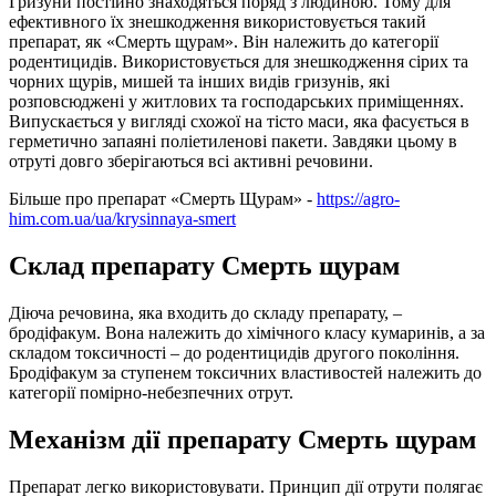
Гризуни постійно знаходяться поряд з людиною. Тому для
ефективного їх знешкодження використовується такий
препарат, як «Смерть щурам». Він належить до категорії
родентицидів. Використовується для знешкодження сірих та
чорних щурів, мишей та інших видів гризунів, які
розповсюджені у житлових та господарських приміщеннях.
Випускається у вигляді схожої на тісто маси, яка фасується в
герметично запаяні поліетиленові пакети. Завдяки цьому в
отруті довго зберігаються всі активні речовини.
Більше про препарат «Смерть Щурам» -
https://agro-
him.com.ua/ua/krysinnaya-smert
Склад препарату Смерть щурам
Діюча речовина, яка входить до складу препарату, –
бродіфакум. Вона належить до хімічного класу кумаринів, а за
складом токсичності – до родентицидів другого покоління.
Бродіфакум за ступенем токсичних властивостей належить до
категорії помірно-небезпечних отрут.
Механізм дії препарату Смерть щурам
Препарат легко використовувати. Принцип дії отрути полягає