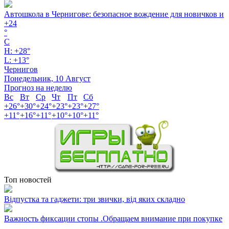
Автошкола в Чернигове: безопасное вождение для новичков и
+
24
°
C
H:
+
28°
L:
+
13°
Чернигов
Понедельник, 10 Август
Прогноз на неделю
Вс
Вт
Ср
Чт
Пт
Сб
+
26°
+
30°
+
24°
+
23°
+
23°
+
27°
+
11°
+
16°
+
11°
+
10°
+
10°
+
11°
Топ новостей
Відпустка та гаджети: три звички, від яких складно
Важность фиксации стопы .Обращаем внимание при покупке