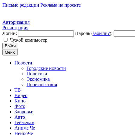
Письмо редакции
Реклама на проекте
Авторизация
Регистрация
Логин:
Пароль (
забыли?
):
Чужой компьютер
Войти
Меню
Новости
Городские новости
Политика
Экономика
Происшествия
ТВ
Видео
Кино
Фото
Здоровье
Авто
Геймерам
Аниме Че
НейроЧе