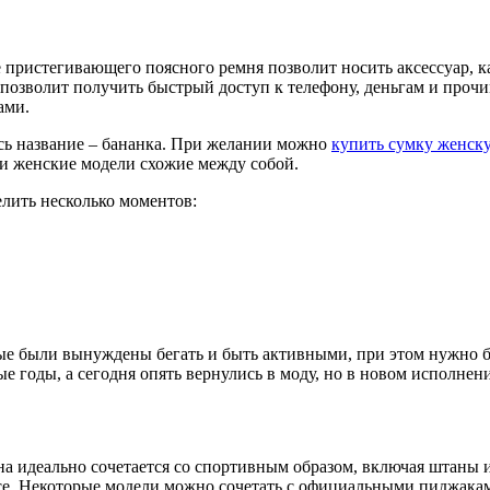
 пристегивающего поясного ремня позволит носить аксессуар, ка
озволит получить быстрый доступ к телефону, деньгам и прочи
ами.
сь название – бананка. При желании можно
купить сумку женск
и женские модели схожие между собой.
лить несколько моментов:
ые были вынуждены бегать и быть активными, при этом нужно бы
е годы, а сегодня опять вернулись в моду, но в новом исполнен
на идеально сочетается со спортивным образом, включая штаны 
е. Некоторые модели можно сочетать с официальными пиджаками,