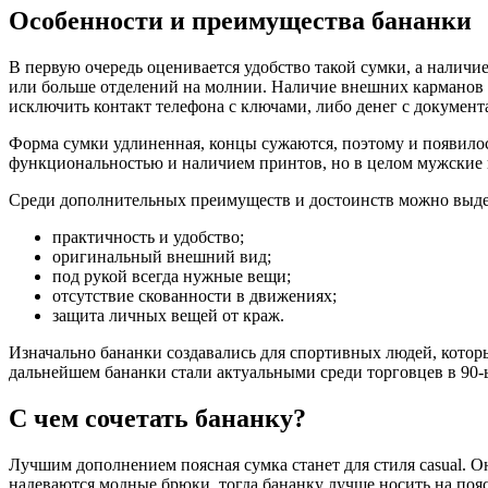
Особенности и преимущества бананки
В первую очередь оценивается удобство такой сумки, а наличие
или больше отделений на молнии. Наличие внешних карманов п
исключить контакт телефона с ключами, либо денег с документ
Форма сумки удлиненная, концы сужаются, поэтому и появило
функциональностью и наличием принтов, но в целом мужские 
Среди дополнительных преимуществ и достоинств можно выде
практичность и удобство;
оригинальный внешний вид;
под рукой всегда нужные вещи;
отсутствие скованности в движениях;
защита личных вещей от краж.
Изначально бананки создавались для спортивных людей, котор
дальнейшем бананки стали актуальными среди торговцев в 90-ы
С чем сочетать бананку?
Лучшим дополнением поясная сумка станет для стиля casual. О
надеваются модные брюки, тогда бананку лучше носить на пояс