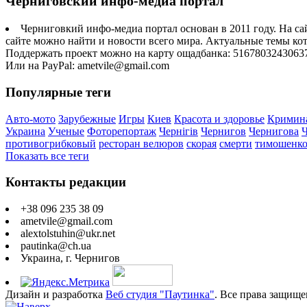
Черниговский инфо-медиа портал
Черниговкий инфо-медиа портал основан в 2011 году. На са
сайте можно найти и новости всего мира. Актуальные темы ко
Поддержать проект можно на карту ощадбанка: 5167803243063
Или на PayPal: ametvile@gmail.com
Популярные теги
Авто-мото
Зарубежные
Игры
Киев
Красота и здоровье
Кримин
Украина
Ученые
Фоторепортаж
Чернігів
Чернигов
Чернигова
противогрибковый
ресторан велюров
скорая
смерти
тимошенк
Показать все теги
Контакты редакции
+38 096 235 38 09
ametvile@gmail.com
alextolstuhin@ukr.net
pautinka@ch.ua
Украина, г. Чернигов
Дизайн и разработка
Веб студия "Паутинка"
. Все права защище