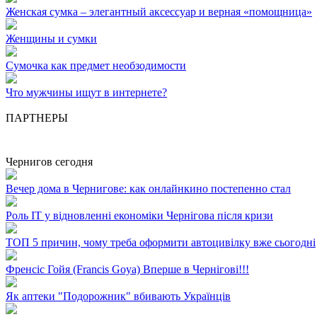
Женская сумка – элегантный аксессуар и верная «помощница»
Женщины и сумки
Сумочка как предмет необзодимости
Что мужчины ищут в интернете?
ПАРТНЕРЫ
Чернигов сегодня
Вечер дома в Чернигове: как онлайнкино постепенно стал
Роль ІТ у відновленні економіки Чернігова після кризи
ТОП 5 причин, чому треба оформити автоцивілку вже сьогодні
Френсіс Гойя (Francis Goya) Вперше в Чернігові!!!
Як аптеки "Подорожник" вбивають Українців