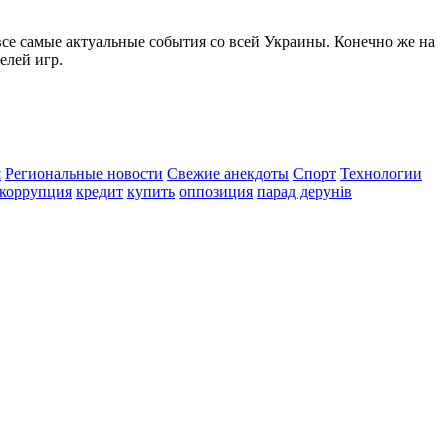
все самые актуальные события со всей Украины. Конечно же на
елей игр.
я
Региональные новости
Свежие анекдоты
Спорт
Технологии
коррупция
кредит
купить
оппозиция
парад дерунів