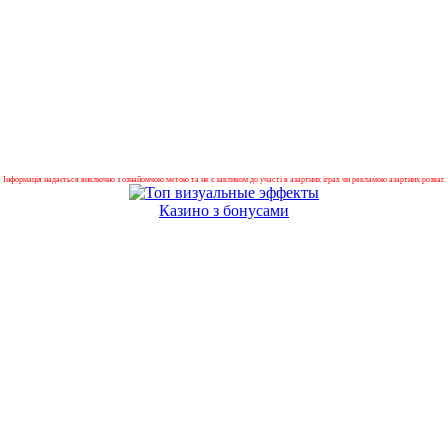
Інформація надається виключно з ознайомчою метою та не є закликом до участі в азартних іграх чи рекламою азартних розваг.
Казино з бонусами