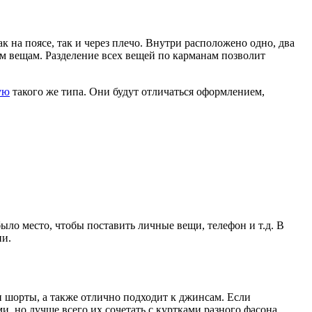
к на поясе, так и через плечо. Внутри расположено одно, два
м вещам. Разделение всех вещей по карманам позволит
ую
такого же типа. Они будут отличаться оформлением,
ло место, чтобы поставить личные вещи, телефон и т.д. В
ии.
и шорты, а также отлично подходит к джинсам. Если
 но лучше всего их сочетать с куртками разного фасона.