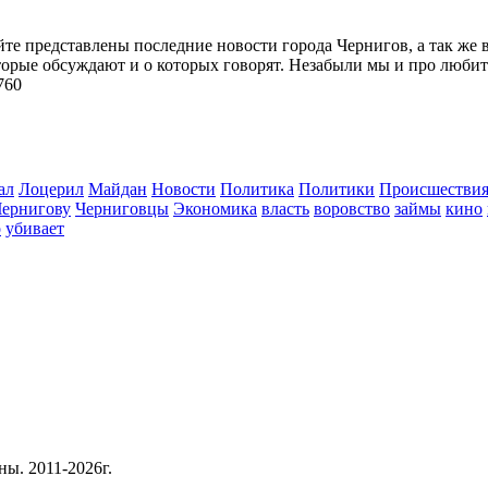
йте представлены последние новости города Чернигов, а так же 
торые обсуждают и о которых говорят. Незабыли мы и про любит
760
ал
Лоцерил
Майдан
Новости
Политика
Политики
Происшестви
Чернигову
Черниговцы
Экономика
власть
воровство
займы
кино
о
убивает
ны. 2011-2026г.