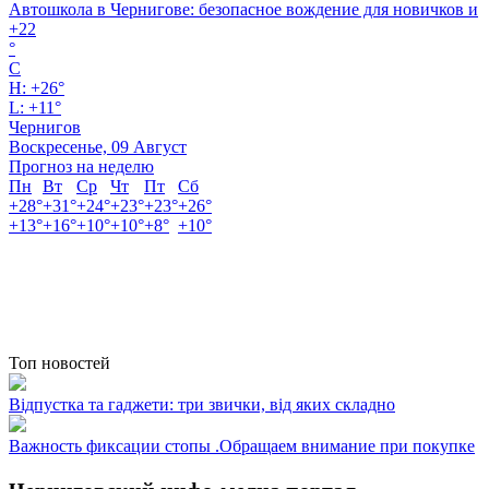
Автошкола в Чернигове: безопасное вождение для новичков и
+
22
°
C
H:
+
26°
L:
+
11°
Чернигов
Воскресенье, 09 Август
Прогноз на неделю
Пн
Вт
Ср
Чт
Пт
Сб
+
28°
+
31°
+
24°
+
23°
+
23°
+
26°
+
13°
+
16°
+
10°
+
10°
+
8°
+
10°
Топ новостей
Відпустка та гаджети: три звички, від яких складно
Важность фиксации стопы .Обращаем внимание при покупке