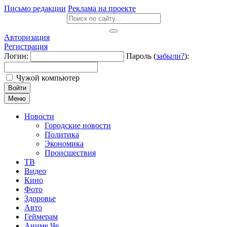
Письмо редакции
Реклама на проекте
Авторизация
Регистрация
Логин:
Пароль (
забыли?
):
Чужой компьютер
Войти
Меню
Новости
Городские новости
Политика
Экономика
Происшествия
ТВ
Видео
Кино
Фото
Здоровье
Авто
Геймерам
Аниме Че