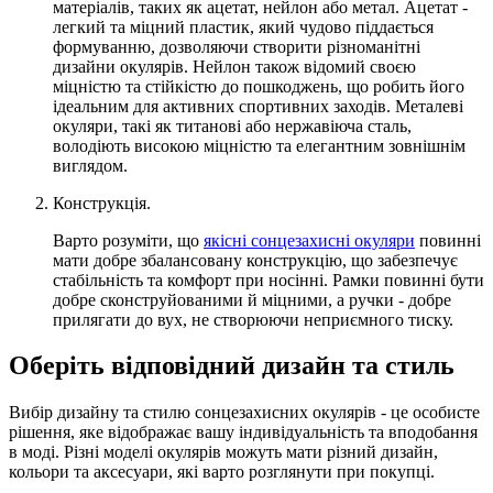
матеріалів, таких як ацетат, нейлон або метал. Ацетат -
легкий та міцний пластик, який чудово піддається
формуванню, дозволяючи створити різноманітні
дизайни окулярів. Нейлон також відомий своєю
міцністю та стійкістю до пошкоджень, що робить його
ідеальним для активних спортивних заходів. Металеві
окуляри, такі як титанові або нержавіюча сталь,
володіють високою міцністю та елегантним зовнішнім
виглядом.
Конструкція.
Варто розуміти, що
якісні сонцезахисні окуляри
повинні
мати добре збалансовану конструкцію, що забезпечує
стабільність та комфорт при носінні. Рамки повинні бути
добре сконструйованими й міцними, а ручки - добре
прилягати до вух, не створюючи неприємного тиску.
Оберіть відповідний дизайн та стиль
Вибір дизайну та стилю сонцезахисних окулярів - це особисте
рішення, яке відображає вашу індивідуальність та вподобання
в моді. Різні моделі окулярів можуть мати різний дизайн,
кольори та аксесуари, які варто розглянути при покупці.