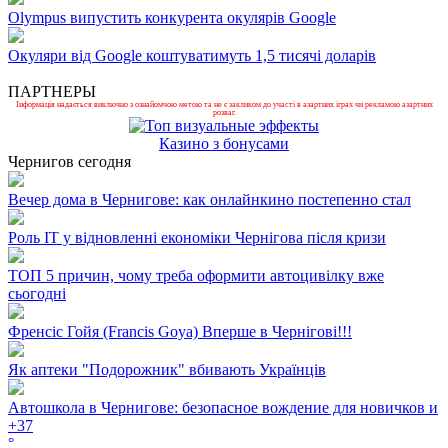
Olympus випустить конкурента окулярів Google
Окуляри від Google коштуватимуть 1,5 тисячі доларів
ПАРТНЕРЫ
Інформація надається виключно з ознайомчою метою та не є закликом до участі в азартних іграх чи рекламою азартних
розваг.
Казино з бонусами
Чернигов сегодня
Вечер дома в Чернигове: как онлайнкино постепенно стал
Роль ІТ у відновленні економіки Чернігова після кризи
ТОП 5 причин, чому треба оформити автоцивілку вже
сьогодні
Френсіс Гойя (Francis Goya) Вперше в Чернігові!!!
Як аптеки "Подорожник" вбивають Українців
Автошкола в Чернигове: безопасное вождение для новичков и
+
37
°