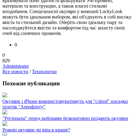
враховувати їхню здатність фільтрувати УФ-промені,
матеріали та конструкцію, а також власні стильові
вподобання. Сонцезахисні окуляри у компанії LuckyLook
можуть бути ідеальним вибором, які об'єднують в собі високу
якість та стильний дизайн. Оберіть свою ідеальну пару та
насолоджуйтеся якістю та комфортом під час захисту своїх
очей від сонячних променів.
0
0
829
Administrator
Все новости
/
Технологии
Похожие публикации
Окуляри і iPhone використовуватимуть для "сліпої" посадки
пілотів "Аерофлоту"
"Регіонали" перед виборами безкоштовно роздають окуляри
Рожеві окуляри чи віра в краще?