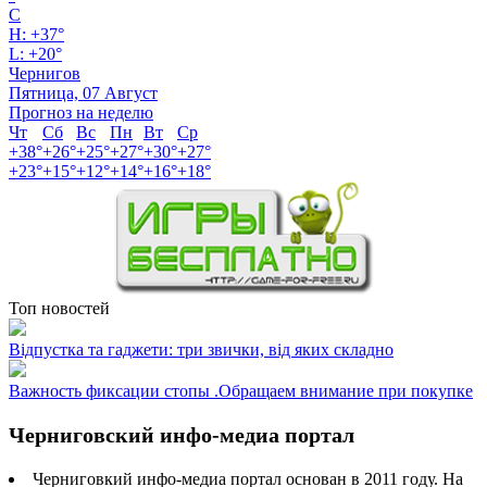
C
H:
+
37°
L:
+
20°
Чернигов
Пятница, 07 Август
Прогноз на неделю
Чт
Сб
Вс
Пн
Вт
Ср
+
38°
+
26°
+
25°
+
27°
+
30°
+
27°
+
23°
+
15°
+
12°
+
14°
+
16°
+
18°
Топ новостей
Відпустка та гаджети: три звички, від яких складно
Важность фиксации стопы .Обращаем внимание при покупке
Черниговский инфо-медиа портал
Черниговкий инфо-медиа портал основан в 2011 году. На