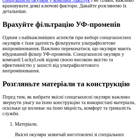
сонцезахисні окуляри у компанії ЛакіЛук
і не тільки, важливо
враховувати деякі ключові фактори. Давайте розглянемо їх
детальніше.
Врахуйте фільтрацію УФ-променів
Одним з найважливіших аспектів при виборі сонцезахисних
окулярів є їхня здатність фільтрувати ультрафіолетове
випромінювання. Важливо переконатися, що окуляри мають
вбудований фільтр УФ-променів. Сонцезахисні окуляри у
компанії LuckyLook відомі своєю високою якістю та
ефективністю у захисті від ультрафіолетового
випромінювання.
Розгляньте матеріали та конструкцію
Перед тим, як вибрати якісні сонцезахисні окуляри важливо
звернути увагу на їхню конструкцію та використані матеріали,
оскільки це впливає на їхню міцність, комфорт та тривалість
служби.
Матеріали.
Якісні окуляри зазвичай виготовлені зі спеціальних