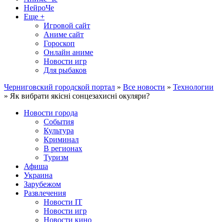
НейроЧе
Еще +
Игровой сайт
Аниме сайт
Гороскоп
Онлайн аниме
Новости игр
Для рыбаков
Черниговский городской портал
»
Все новости
»
Технологии
» Як вибрати якісні сонцезахисні окуляри?
Новости города
События
Культура
Криминал
В регионах
Туризм
Афиша
Украина
Зарубежом
Развлечения
Новости IT
Новости игр
Новости кино