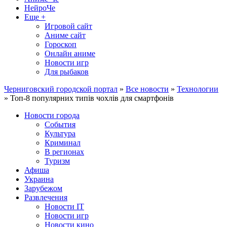
НейроЧе
Еще +
Игровой сайт
Аниме сайт
Гороскоп
Онлайн аниме
Новости игр
Для рыбаков
Черниговский городской портал
»
Все новости
»
Технологии
» Топ-8 популярних типів чохлів для смартфонів
Новости города
События
Культура
Криминал
В регионах
Туризм
Афиша
Украина
Зарубежом
Развлечения
Новости IT
Новости игр
Новости кино