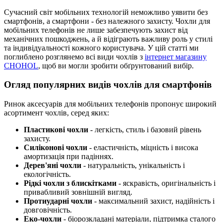
Сучасний світ мобільних технологій неможливо уявити без
смартфонів, а смартфони - без належного захисту. Чохли для
мобільних телефонів не лише забезпечують захист від
механічних пошкоджень, а й відіграють важливу роль у стилі
та індивідуальності кожного користувача. У цій статті ми
поглиблено розглянемо всі види чохлів з
інтернет магазину
CHOHOL
, щоб ви могли зробити обґрунтований вибір.
Огляд популярних видів чохлів для смартфонів
Ринок аксесуарів для мобільних телефонів пропонує широкий
асортимент чохлів, серед яких:
Пластикові чохли
- легкість, стиль і базовий рівень
захисту.
Силіконові чохли
- еластичність, міцність і висока
амортизація при падіннях.
Дерев'яні чохли
- натуральність, унікальність і
екологічність.
Рідкі чохли з блискітками
- яскравість, оригінальність і
привабливий зовнішній вигляд.
Протиударні чохли
- максимальний захист, надійність і
довговічність.
Еко-чохли
- біорозкладані матеріали, підтримка сталого