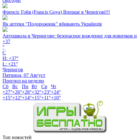
сьогодні
Френсіс Гойя (Francis Goya) Вперше в Чернігові!!!
Як аптеки "Подорожник" вбивають Українців
Автошкола в Чернигове: безопасное вождение для новичков и
+
37
°
C
H:
+
37°
L:
+
21°
Чернигов
Пятница, 07 Август
Прогноз на неделю
Сб
Вс
Пн
Вт
Ср
Чт
+
27°
+
26°
+
28°
+
32°
+
23°
+
24°
+
15°
+
12°
+
14°
+
15°
+
11°
+
10°
Топ новостей