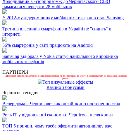
Холодильник з «сюрпризом»: до Чернігівського СІЗО
намагалися передати 28 мобільних
У 2012-му лідером ринку мобільних телефонів став Samsung
Третина власників смартфонів в Україні не "сидить" в
інтернеті
56% смартфонів у світі працюють на Android
Samsung відібрала у Nokia статус найбільшого виробника
мобільних телефонів
ПАРТНЕРЫ
Інформація надається виключно з ознайомчою метою та не є закликом до участі в азартних іграх чи рекламою азартних
розваг.
Казино з бонусами
Чернигов сегодня
Вечер дома в Чернигове: как онлайнкино постепенно стал
Роль ІТ у відновленні економіки Чернігова після кризи
ТОП 5 причин, чому треба оформити автоцивілку вже