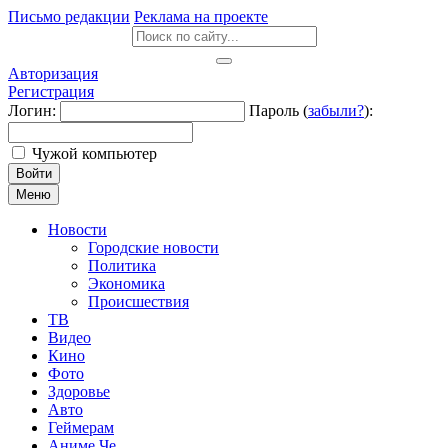
Письмо редакции
Реклама на проекте
Авторизация
Регистрация
Логин:
Пароль (
забыли?
):
Чужой компьютер
Войти
Меню
Новости
Городские новости
Политика
Экономика
Происшествия
ТВ
Видео
Кино
Фото
Здоровье
Авто
Геймерам
Аниме Че