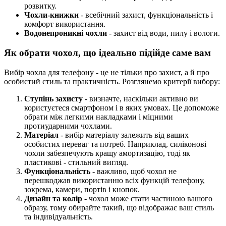
розвитку.
Чохли-книжки
- всебічний захист, функціональність і
комфорт використання.
Водонепроникні чохли
- захист від води, пилу і вологи.
Як обрати чохол, що ідеально підійде саме вам
Вибір чохла для телефону - це не тільки про захист, а й про
особистий стиль та практичність. Розглянемо критерії вибору:
Ступінь захисту
- визначте, наскільки активно ви
користуєтеся смартфоном і в яких умовах. Це допоможе
обрати між легкими накладками і міцними
протиударними чохлами.
Матеріал
- вибір матеріалу залежить від ваших
особистих переваг та потреб. Наприклад, силіконові
чохли забезпечують кращу амортизацію, тоді як
пластикові - стильний вигляд.
Функціональність
- важливо, щоб чохол не
перешкоджав використанню всіх функцій телефону,
зокрема, камери, портів і кнопок.
Дизайн та колір
- чохол може стати частиною вашого
образу, тому обирайте такий, що відображає ваш стиль
та індивідуальність.