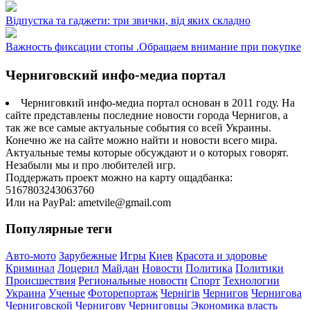
Відпустка та гаджети: три звички, від яких складно
Важность фиксации стопы .Обращаем внимание при покупке
Черниговский инфо-медиа портал
Черниговкий инфо-медиа портал основан в 2011 году. На
сайте представлены последние новости города Чернигов, а
так же все самые актуальные события со всей Украины.
Конечно же на сайте можно найти и новости всего мира.
Актуальные темы которые обсуждают и о которых говорят.
Незабыли мы и про любителей игр.
Поддержать проект можно на карту ощадбанка:
5167803243063760
Или на PayPal: ametvile@gmail.com
Популярные теги
Авто-мото
Зарубежные
Игры
Киев
Красота и здоровье
Криминал
Лоцерил
Майдан
Новости
Политика
Политики
Происшествия
Региональные новости
Спорт
Технологии
Украина
Ученые
Фоторепортаж
Чернігів
Чернигов
Чернигова
Черниговской
Чернигову
Черниговцы
Экономика
власть