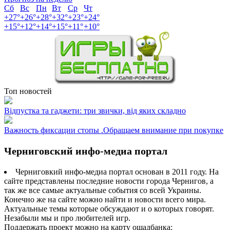
Сб
Вс
Пн
Вт
Ср
Чт
+
27°
+
26°
+
28°
+
32°
+
23°
+
24°
+
15°
+
12°
+
14°
+
15°
+
11°
+
10°
Топ новостей
Відпустка та гаджети: три звички, від яких складно
Важность фиксации стопы .Обращаем внимание при покупке
Черниговский инфо-медиа портал
Черниговкий инфо-медиа портал основан в 2011 году. На
сайте представлены последние новости города Чернигов, а
так же все самые актуальные события со всей Украины.
Конечно же на сайте можно найти и новости всего мира.
Актуальные темы которые обсуждают и о которых говорят.
Незабыли мы и про любителей игр.
Поддержать проект можно на карту ощадбанка: