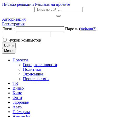
Письмо редакции
Реклама на проекте
Авторизация
Регистрация
Логин:
Пароль (
забыли?
):
Чужой компьютер
Войти
Меню
Новости
Городские новости
Политика
Экономика
Происшествия
ТВ
Видео
Кино
Фото
Здоровье
Авто
Геймерам
Аниме Че