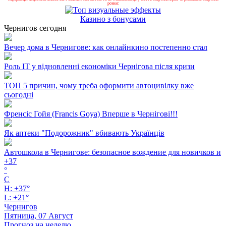
розваг.
Казино з бонусами
Чернигов сегодня
Вечер дома в Чернигове: как онлайнкино постепенно стал
Роль ІТ у відновленні економіки Чернігова після кризи
ТОП 5 причин, чому треба оформити автоцивілку вже
сьогодні
Френсіс Гойя (Francis Goya) Вперше в Чернігові!!!
Як аптеки "Подорожник" вбивають Українців
Автошкола в Чернигове: безопасное вождение для новичков и
+
37
°
C
H:
+
37°
L:
+
21°
Чернигов
Пятница, 07 Август
Прогноз на неделю