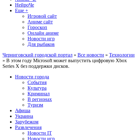
НейроЧе
Еще +
Игровой сайт
Аниме сайт
Гороскоп
Онлайн аниме
Новости игр
Для рыбаков
Черниговский городской портал
»
Все новости
»
Технологии
» В этом году Microsoft может выпустить цифровую Xbox
Series X без поддержки дисков.
Новости города
События
Культура
Криминал
В регионах
Туризм
Афиша
Украина
Зарубежом
Развлечения
Новости IT
Новости игр