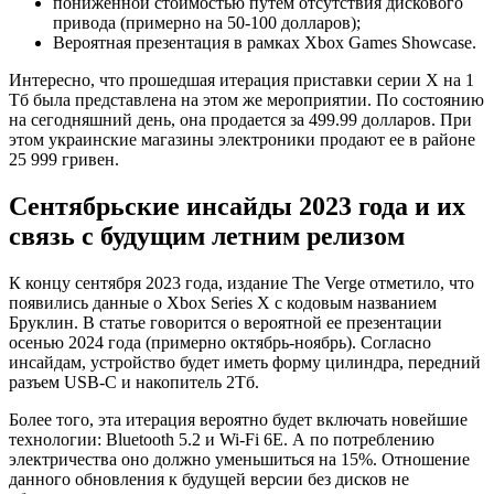
пониженной стоимостью путем отсутствия дискового
привода (примерно на 50-100 долларов);
Вероятная презентация в рамках Xbox Games Showcase.
Интересно, что прошедшая итерация приставки серии Х на 1
Тб была представлена на этом же мероприятии. По состоянию
на сегодняшний день, она продается за 499.99 долларов. При
этом украинские магазины электроники продают ее в районе
25 999 гривен.
Сентябрьские инсайды 2023 года и их
связь с будущим летним релизом
К концу сентября 2023 года, издание The Verge отметило, что
появились данные о Xbox Series X с кодовым названием
Бруклин. В статье говорится о вероятной ее презентации
осенью 2024 года (примерно октябрь-ноябрь). Согласно
инсайдам, устройство будет иметь форму цилиндра, передний
разъем USB-C и накопитель 2Тб.
Более того, эта итерация вероятно будет включать новейшие
технологии: Bluetooth 5.2 и Wi-Fi 6E. А по потреблению
электричества оно должно уменьшиться на 15%. Отношение
данного обновления к будущей версии без дисков не