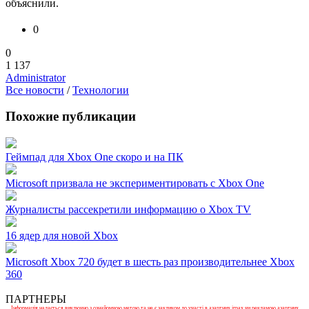
объяснили.
0
0
1 137
Administrator
Все новости
/
Технологии
Похожие публикации
Геймпад для Xbox One скоро и на ПК
Microsoft призвала не экспериментировать с Xbox One
Журналисты рассекретили информацию о Xbox TV
16 ядер для новой Xbox
Microsoft Xbox 720 будет в шесть раз производительнее Xbox
360
ПАРТНЕРЫ
Інформація надається виключно з ознайомчою метою та не є закликом до участі в азартних іграх чи рекламою азартних