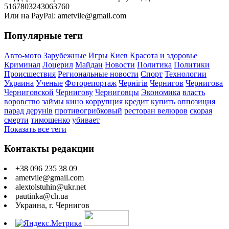
5167803243063760
Или на PayPal: ametvile@gmail.com
Популярные теги
Авто-мото
Зарубежные
Игры
Киев
Красота и здоровье
Криминал
Лоцерил
Майдан
Новости
Политика
Политики
Происшествия
Региональные новости
Спорт
Технологии
Украина
Ученые
Фоторепортаж
Чернігів
Чернигов
Чернигова
Черниговской
Чернигову
Черниговцы
Экономика
власть
воровство
займы
кино
коррупция
кредит
купить
оппозиция
парад дерунів
противогрибковый
ресторан велюров
скорая
смерти
тимошенко
убивает
Показать все теги
Контакты редакции
+38 096 235 38 09
ametvile@gmail.com
alextolstuhin@ukr.net
pautinka@ch.ua
Украина, г. Чернигов