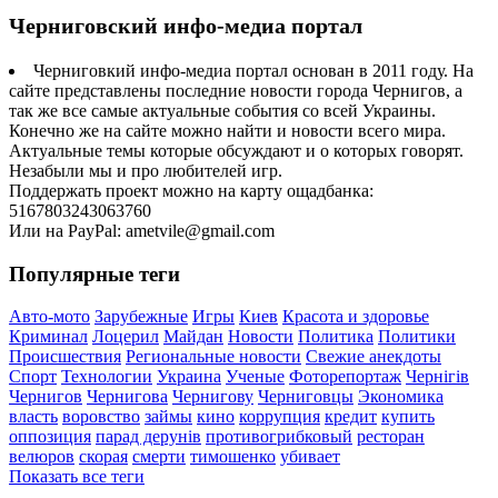
Черниговский инфо-медиа портал
Черниговкий инфо-медиа портал основан в 2011 году. На
сайте представлены последние новости города Чернигов, а
так же все самые актуальные события со всей Украины.
Конечно же на сайте можно найти и новости всего мира.
Актуальные темы которые обсуждают и о которых говорят.
Незабыли мы и про любителей игр.
Поддержать проект можно на карту ощадбанка:
5167803243063760
Или на PayPal: ametvile@gmail.com
Популярные теги
Авто-мото
Зарубежные
Игры
Киев
Красота и здоровье
Криминал
Лоцерил
Майдан
Новости
Политика
Политики
Происшествия
Региональные новости
Свежие анекдоты
Спорт
Технологии
Украина
Ученые
Фоторепортаж
Чернігів
Чернигов
Чернигова
Чернигову
Черниговцы
Экономика
власть
воровство
займы
кино
коррупция
кредит
купить
оппозиция
парад дерунів
противогрибковый
ресторан
велюров
скорая
смерти
тимошенко
убивает
Показать все теги