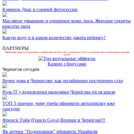
Кэмерон Диас в горячей фотосессии
Масляное умывание и очищение кожи лица. Женские секреты
красоты лица
Какую воду и в каком количестве давать ребенку?
ПАРТНЕРЫ
Інформація надається виключно з ознайомчою метою та не є закликом до участі в азартних іграх чи рекламою азартних
розваг.
Казино з бонусами
Чернигов сегодня
Вечер дома в Чернигове: как онлайнкино постепенно стал
Роль ІТ у відновленні економіки Чернігова після кризи
ТОП 5 причин, чому треба оформити автоцивілку вже
сьогодні
Френсіс Гойя (Francis Goya) Вперше в Чернігові!!!
Як аптеки "Подорожник" вбивають Українців