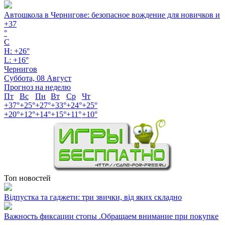
Автошкола в Чернигове: безопасное вождение для новичков и
+
37
°
C
H:
+
26°
L:
+
16°
Чернигов
Суббота, 08 Август
Прогноз на неделю
Пт
Вс
Пн
Вт
Ср
Чт
+
37°
+
25°
+
27°
+
33°
+
24°
+
25°
+
20°
+
12°
+
14°
+
15°
+
11°
+
10°
Топ новостей
Відпустка та гаджети: три звички, від яких складно
Важность фиксации стопы .Обращаем внимание при покупке