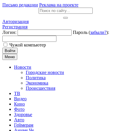
Письмо редакции
Реклама на проекте
Авторизация
Регистрация
Логин:
Пароль (
забыли?
):
Чужой компьютер
Войти
Меню
Новости
Городские новости
Политика
Экономика
Происшествия
ТВ
Видео
Кино
Фото
Здоровье
Авто
Геймерам
Аниме Че