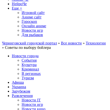
НейроЧе
Еще +
Игровой сайт
Аниме сайт
Гороскоп
Онлайн аниме
Новости игр
Для рыбаков
Черниговский городской портал
»
Все новости
»
Технологии
» Советы по выбору бойлера
Новости города
События
Культура
Криминал
В регионах
Туризм
Афиша
Украина
Зарубежом
Развлечения
Новости IT
Новости игр
Новости кино