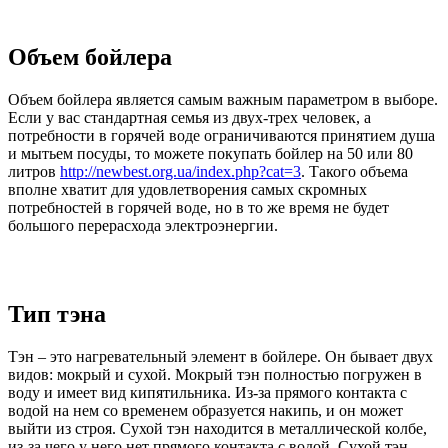
Объем бойлера
Объем бойлера является самым важным параметром в выборе.
Если у вас стандартная семья из двух-трех человек, а
потребности в горячей воде ограничиваются принятием душа
и мытьем посуды, то можете покупать бойлер на 50 или 80
литров
http://newbest.org.ua/index.php?cat=3
. Такого объема
вполне хватит для удовлетворения самых скромных
потребностей в горячей воде, но в то же время не будет
большого перерасхода электроэнергии.
Тип тэна
Тэн – это нагревательный элемент в бойлере. Он бывает двух
видов: мокрый и сухой. Мокрый тэн полностью погружен в
воду и имеет вид кипятильника. Из-за прямого контакта с
водой на нем со временем образуется накипь, и он может
выйти из строя. Сухой тэн находится в металлической колбе,
из-за чего у него нет прямого контакта с водой. Сухой тэн