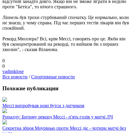
відсутній занадто довго. Якщо він не зможе зіграти в неділю
проти "Бетіса", то нічого страшного.
Ліонель був трохи стурбований спочатку. Це нормально, коли
не знаєш, у чому справа. Під час перших тестів лікарів він був
спокійний.
Рекорд Мюллера? Всі, крім Мессі, говорять про це. Якби він
був сконцентрований на рекорді, то вийшов би з перших
хвилин", - сказав Віланова.
0
0
vadimklose
Все новости
/
Спортивные новости
Похожие публикации
Мессі випробував нові бутси з датчиком
Роналду: Битиму рекорд Мессі - п'ять голів у матчі ЛЧ
Секретна зброя Моурінью проти Мессі діє - чотири матчі без