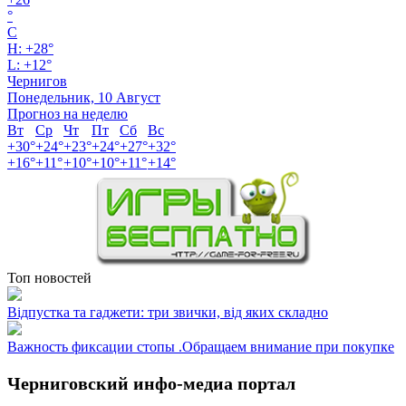
°
C
H:
+
28°
L:
+
12°
Чернигов
Понедельник, 10 Август
Прогноз на неделю
Вт
Ср
Чт
Пт
Сб
Вс
+
30°
+
24°
+
23°
+
24°
+
27°
+
32°
+
16°
+
11°
+
10°
+
10°
+
11°
+
14°
Топ новостей
Відпустка та гаджети: три звички, від яких складно
Важность фиксации стопы .Обращаем внимание при покупке
Черниговский инфо-медиа портал