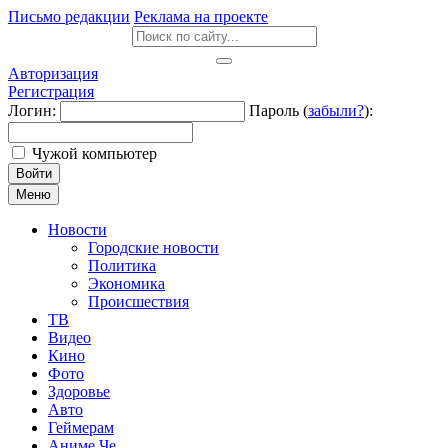
Письмо редакции
Реклама на проекте
Авторизация
Регистрация
Логин:
Пароль (
забыли?
):
Чужой компьютер
Войти
Меню
Новости
Городские новости
Политика
Экономика
Происшествия
ТВ
Видео
Кино
Фото
Здоровье
Авто
Геймерам
Аниме Че