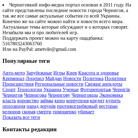
Черниговкий инфо-медиа портал основан в 2011 году. На
сайте представлены последние новости города Чернигов, а
так же все самые актуальные события со всей Украины.
Конечно же на сайте можно найти и новости всего мира.
Актуальные темы которые обсуждают и о которых говорят.
Незабыли мы и про любителей игр.
Поддержать проект можно на карту ощадбанка:
5167803243063760
Или на PayPal: ametvile@gmail.com
Популярные теги
Авто-мото
Зарубежные
Игры
Киев
Красота и здоровье
Криминал
Лоцерил
Майдан
Новости
Политика
Политики
Происшествия
Региональные новости
Свежие анекдоты
Спорт
Технологии
Украина
Ученые
Фоторепортаж
Чернігів
Чернигов
Чернигова
Чернигову
Черниговцы
Экономика
власть
воровство
займы
кино
коррупция
кредит
купить
оппозиция
парад дерунів
противогрибковый
ресторан
велюров
скорая
смерти
тимошенко
убивает
Показать все теги
Контакты редакции