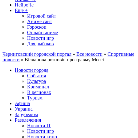
НейроЧе
Еще +
Игровой сайт
Аниме сайт
Гороскоп
Онлайн аниме
Новости игр
Для рыбаков
Черниговский городской портал
»
Все новости
»
Спортивные
новости
» Вілланова розповів про травму Мессі
Новости города
События
Культура
Криминал
В регионах
Туризм
Афиша
Украина
Зарубежом
Развлечения
Новости IT
Новости игр
Новости кино