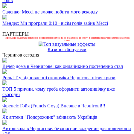
голів
Саленко: Мессі не зможе побити мого рекорду
Мендес: Ми програли 0:10 - вісім голів забив Мессі
ПАРТНЕРЫ
Інформація надається виключно з ознайомчою метою та не є закликом до участі в азартних іграх чи рекламою азартних
розваг.
Казино з бонусами
Чернигов сегодня
Вечер дома в Чернигове: как онлайнкино постепенно стал
Роль ІТ у відновленні економіки Чернігова після кризи
ТОП 5 причин, чому треба оформити автоцивілку вже
сьогодні
Френсіс Гойя (Francis Goya) Вперше в Чернігові!!!
Як аптеки "Подорожник" вбивають Українців
Автошкола в Чернигове: безопасное вождение для новичков и
+
26