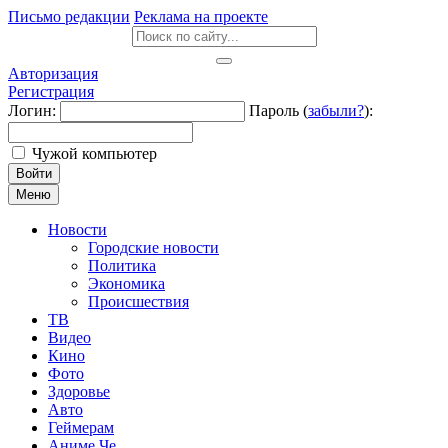
Письмо редакции
Реклама на проекте
Авторизация
Регистрация
Логин:
Пароль (
забыли?
):
Чужой компьютер
Войти
Меню
Новости
Городские новости
Политика
Экономика
Происшествия
ТВ
Видео
Кино
Фото
Здоровье
Авто
Геймерам
Аниме Че