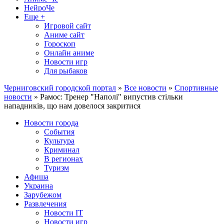
НейроЧе
Еще +
Игровой сайт
Аниме сайт
Гороскоп
Онлайн аниме
Новости игр
Для рыбаков
Черниговский городской портал
»
Все новости
»
Спортивные
новости
» Рамос: Тренер "Наполі" випустив стільки
нападників, що нам довелося закритися
Новости города
События
Культура
Криминал
В регионах
Туризм
Афиша
Украина
Зарубежом
Развлечения
Новости IT
Новости игр