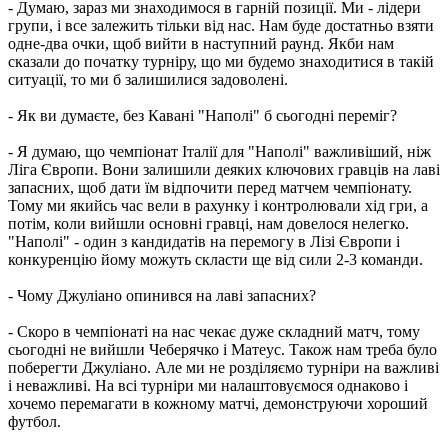
- Думаю, зараз ми знаходимося в гарній позиції. Ми - лідери
групи, і все залежить тільки від нас. Нам буде достатньо взяти
одне-два очки, щоб вийти в наступний раунд. Якби нам
сказали до початку турніру, що ми будемо знаходитися в такій
ситуації, то ми б залишилися задоволені.
- Як ви думаєте, без Кавані "Наполі" б сьогодні переміг?
- Я думаю, що чемпіонат Італії для "Наполі" важливіший, ніж
Ліга Європи. Вони залишили деяких ключових гравців на лаві
запасних, щоб дати їм відпочити перед матчем чемпіонату.
Тому ми якийсь час вели в рахунку і контролювали хід гри, а
потім, коли вийшли основні гравці, нам довелося нелегко.
"Наполі" - один з кандидатів на перемогу в Лізі Європи і
конкуренцію йому можуть скласти ще від сили 2-3 команди.
- Чому Джуліано опинився на лаві запасних?
- Скоро в чемпіонаті на нас чекає дуже складний матч, тому
сьогодні не вийшли Чеберячко і Матеус. Також нам треба було
поберегти Джуліано. Але ми не розділяємо турніри на важливі
і неважливі. На всі турніри ми налаштовуємося однаково і
хочемо перемагати в кожному матчі, демонструючи хороший
футбол.