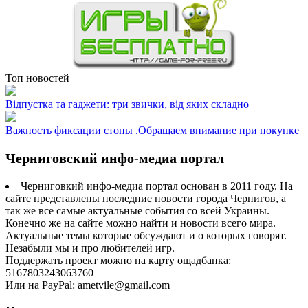
Топ новостей
Відпустка та гаджети: три звички, від яких складно
Важность фиксации стопы .Обращаем внимание при покупке
Черниговский инфо-медиа портал
Черниговкий инфо-медиа портал основан в 2011 году. На
сайте представлены последние новости города Чернигов, а
так же все самые актуальные события со всей Украины.
Конечно же на сайте можно найти и новости всего мира.
Актуальные темы которые обсуждают и о которых говорят.
Незабыли мы и про любителей игр.
Поддержать проект можно на карту ощадбанка:
5167803243063760
Или на PayPal: ametvile@gmail.com