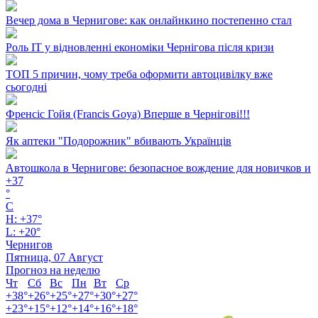
Вечер дома в Чернигове: как онлайнкино постепенно стал
Роль ІТ у відновленні економіки Чернігова після кризи
ТОП 5 причин, чому треба оформити автоцивілку вже
сьогодні
Френсіс Гойя (Francis Goya) Вперше в Чернігові!!!
Як аптеки "Подорожник" вбивають Українців
Автошкола в Чернигове: безопасное вождение для новичков и
+
37
°
C
H:
+
37°
L:
+
20°
Чернигов
Пятница, 07 Август
Прогноз на неделю
Чт
Сб
Вс
Пн
Вт
Ср
+
38°
+
26°
+
25°
+
27°
+
30°
+
27°
+
23°
+
15°
+
12°
+
14°
+
16°
+
18°