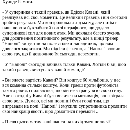
Хуанде Рамоса.
- У суперника є такий гравець, як Едісон Кавані, який
реалізував всі свої моменти. Це великий гравець і він сьогодні
зробив результат. Ми контролювали хід матчу, але потім в
наші ворота був забитий гол зі штрафного, що додало
суперникові сил для нових атак. Ми доклали багато зусиль
для досягнення позитивного результату, але в кінці тренер
"Наполі" випустив на поле стільки нападників, що нам
довелося закритися. Ми підсіли фізично, а "Наполі" зловив
свою гру, що й дозволило їм сьогодні перемогти.
- У "Наполі" сьогодні забивав тільки Кавані. Хотіли б ви, щоб
такий гравець виступав у вашій команді?
- Ви знаєте вартість Кавані? Він коштує 60 мільйонів, у нас
вся команда стільки коштує. Коли граєш проти футболіста
такого рівня, сподіваєшся, що він не зіграє у всю свою силу.
Але сьогодні у Кавані була величезна мотивація, вона зіграла
свою роль. Думаю, всі ми повинні бути горді тим, що
вигравали на полі "Наполі" і змусили супротивника проявити
свої найкращі якості, щоб домогтися перемоги ..
- Після цього матчу ваші шанси на вихід зменшилися?