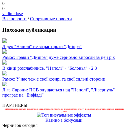
0
0
vadimklose
Все новости
/
Спортивные новости
Похожие публикации
Лідер "Наполі" не зіграє проти "Дніпра"
Рамос: Гравці "Дніпра" дуже серйозно виросли за цей рік
В кінці розслабились. "Наполі" - "Болонья" - 2:3
Рамос: У нас теж є свої козирі та свої сильні сторони
Ліга Європи: ПСВ знущається над "Наполі", "Ліверпуль"
програє на "Енфілді"
ПАРТНЕРЫ
Інформація надається виключно з ознайомчою метою та не є закликом до участі в азартних іграх чи рекламою азартних
розваг.
Казино з бонусами
Чернигов сегодня