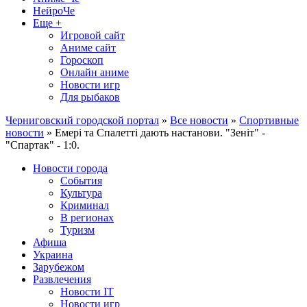
НейроЧе
Еще +
Игровой сайт
Аниме сайт
Гороскоп
Онлайн аниме
Новости игр
Для рыбаков
Черниговский городской портал
»
Все новости
»
Спортивные
новости
» Емері та Спалетті дають настанови. "Зеніт" -
"Спартак" - 1:0.
Новости города
События
Культура
Криминал
В регионах
Туризм
Афиша
Украина
Зарубежом
Развлечения
Новости IT
Новости игр