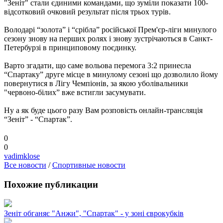
"Зеніт" стали єдиними командами, що зуміли показати 100-
відсотковий очковий результат після трьох турів.
Володарі “золота” і “срібла” російської Прем'єр-ліги минулого
сезону знову на перших ролях і знову зустрічаються в Санкт-
Петербурзі в принциповому поєдинку.
Варто згадати, що саме вольова перемога 3:2 принесла
“Спартаку” друге місце в минулому сезоні що дозволило йому
повернутися в Лігу Чемпіонів, за якою уболівальники
"червоно-білих” вже встигли засумувати.
Ну а як буде цього разу Вам розповість онлайн-трансляція
“Зеніт” - “Спартак”.
0
0
vadimklose
Все новости
/
Спортивные новости
Похожие публикации
Зеніт обганяє "Анжи", "Спартак" - у зоні єврокубків