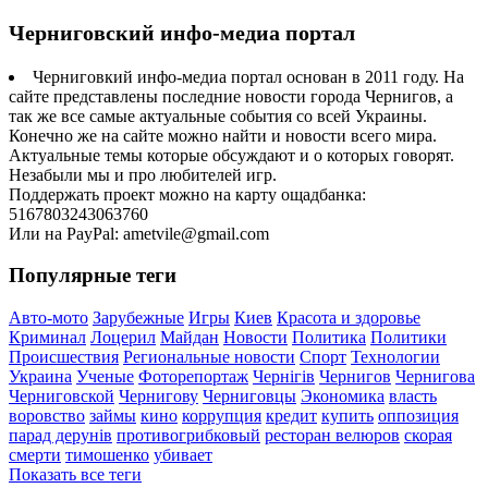
Черниговский инфо-медиа портал
Черниговкий инфо-медиа портал основан в 2011 году. На
сайте представлены последние новости города Чернигов, а
так же все самые актуальные события со всей Украины.
Конечно же на сайте можно найти и новости всего мира.
Актуальные темы которые обсуждают и о которых говорят.
Незабыли мы и про любителей игр.
Поддержать проект можно на карту ощадбанка:
5167803243063760
Или на PayPal: ametvile@gmail.com
Популярные теги
Авто-мото
Зарубежные
Игры
Киев
Красота и здоровье
Криминал
Лоцерил
Майдан
Новости
Политика
Политики
Происшествия
Региональные новости
Спорт
Технологии
Украина
Ученые
Фоторепортаж
Чернігів
Чернигов
Чернигова
Черниговской
Чернигову
Черниговцы
Экономика
власть
воровство
займы
кино
коррупция
кредит
купить
оппозиция
парад дерунів
противогрибковый
ресторан велюров
скорая
смерти
тимошенко
убивает
Показать все теги