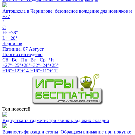
Автошкола в Чернигове: безопасное вождение для новичков и
+
37
°
C
H:
+
38°
L:
+
20°
Чернигов
Пятница, 07 Август
Прогноз на неделю
Сб
Вс
Пн
Вт
Ср
Чт
+
27°
+
25°
+
28°
+
32°
+
24°
+
25°
+
16°
+
12°
+
14°
+
16°
+
11°
+
11°
Топ новостей
Відпустка та гаджети: три звички, від яких складно
Важность фиксации стопы .Обращаем внимание при покупке