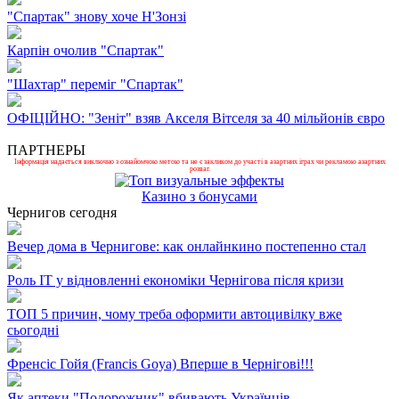
"Спартак" знову хоче Н'Зонзі
Карпін очолив "Спартак"
"Шахтар" переміг "Спартак"
ОФІЦІЙНО: "Зеніт" взяв Акселя Вітселя за 40 мільйонів євро
ПАРТНЕРЫ
Інформація надається виключно з ознайомчою метою та не є закликом до участі в азартних іграх чи рекламою азартних
розваг.
Казино з бонусами
Чернигов сегодня
Вечер дома в Чернигове: как онлайнкино постепенно стал
Роль ІТ у відновленні економіки Чернігова після кризи
ТОП 5 причин, чому треба оформити автоцивілку вже
сьогодні
Френсіс Гойя (Francis Goya) Вперше в Чернігові!!!
Як аптеки "Подорожник" вбивають Українців