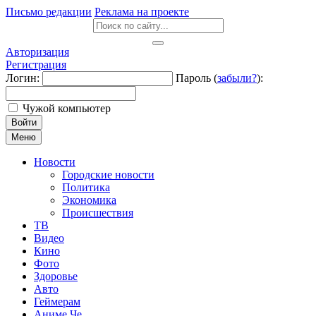
Письмо редакции
Реклама на проекте
Авторизация
Регистрация
Логин:
Пароль (
забыли?
):
Чужой компьютер
Войти
Меню
Новости
Городские новости
Политика
Экономика
Происшествия
ТВ
Видео
Кино
Фото
Здоровье
Авто
Геймерам
Аниме Че