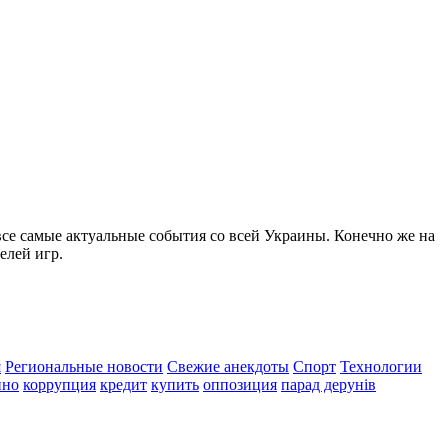
все самые актуальные события со всей Украины. Конечно же на
елей игр.
я
Региональные новости
Свежие анекдоты
Спорт
Технологии
ино
коррупция
кредит
купить
оппозиция
парад дерунів