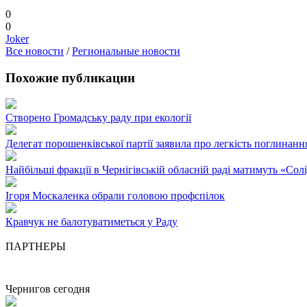
0
0
Joker
Все новости
/
Региональные новости
Похожие публикации
Створено Громадську раду при екології
Делегат порошенківської партії заявила про легкість поглинанн
Найбільші фракції в Чернігівській обласній раді матимуть «Солі
Ігоря Москаленка обрали головою профспілок
Кравчук не балотуватиметься у Раду
ПАРТНЕРЫ
Чернигов сегодня