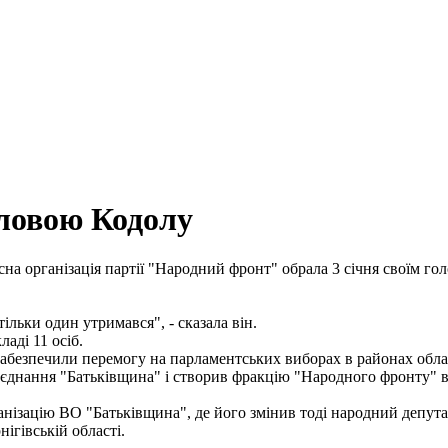
ловою Кодолу
асна організація партії "Народний фронт" обрала 3 січня своїм 
льки один утримався", - сказала він.
ладі 11 осіб.
абезпечили перемогу на парламентських виборах в районах області
б'єднання "Батьківщина" і створив фракцію "Народного фронту" в 
анізацію ВО "Батьківщина", де його змінив тоді народний депута
ігівській області.