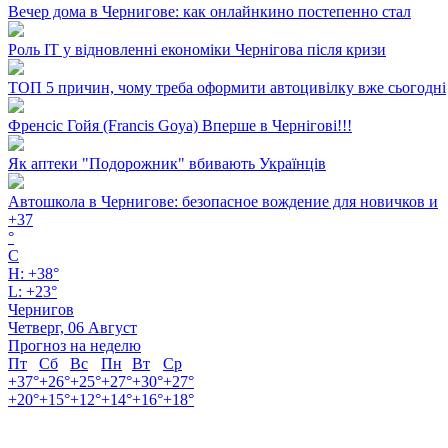
Вечер дома в Чернигове: как онлайнкино постепенно стал
Роль ІТ у відновленні економіки Чернігова після кризи
ТОП 5 причин, чому треба оформити автоцивілку вже сьогодні
Френсіс Гойя (Francis Goya) Вперше в Чернігові!!!
Як аптеки "Подорожник" вбивають Українців
Автошкола в Чернигове: безопасное вождение для новичков и
+
37
°
C
H:
+
38°
L:
+
23°
Чернигов
Четверг, 06 Август
Прогноз на неделю
Пт
Сб
Вс
Пн
Вт
Ср
+
37°
+
26°
+
25°
+
27°
+
30°
+
27°
+
20°
+
15°
+
12°
+
14°
+
16°
+
18°