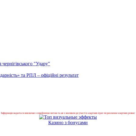
я чернігівського "Удару"
дарність» та РПЛ – офіційні результат
Інформація надається виключно з ознайомчою метою та не є закликом до участі в азартних іграх чи рекламою азартних розваг.
Казино з бонусами