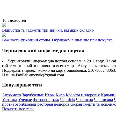
Топ новостей
Відпустка та гаджети: три звички, від яких складно
Важность фиксации стопы .Обращаем внимание при покупке
Черниговский инфо-медиа портал
Черниговкий инфо-медиа портал основан в 2011 году. На са
сайте можно найти и новости всего мира. Актуальные темы ко
Поддержать проект можно на карту ощадбанка: 5167803243063
Или на PayPal: ametvile@gmail.com
Популярные теги
Авто-мото
Зарубежные
Игры
Киев
Красота и здоровье
Кримин
Украина
Ученые
Фоторепортаж
Чернігів
Чернигов
Чернигова
противогрибковый
ресторан велюров
скорая
смерти
тимошенк
Показать все теги