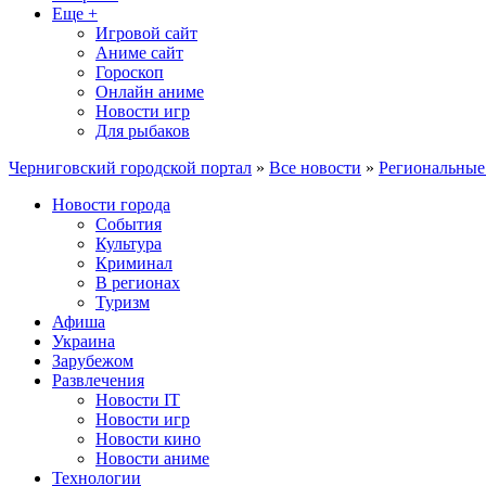
Еще +
Игровой сайт
Аниме сайт
Гороскоп
Онлайн аниме
Новости игр
Для рыбаков
Черниговский городской портал
»
Все новости
»
Региональные
Новости города
События
Культура
Криминал
В регионах
Туризм
Афиша
Украина
Зарубежом
Развлечения
Новости IT
Новости игр
Новости кино
Новости аниме
Технологии