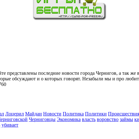
йте представлены последние новости города Чернигов, а так же 
торые обсуждают и о которых говорят. Незабыли мы и про любит
760
ал
Лоцерил
Майдан
Новости
Политика
Политики
Происшестви
Черниговской
Черниговцы
Экономика
власть
воровство
займы
к
о
убивает