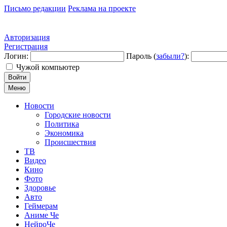
Письмо редакции
Реклама на проекте
Авторизация
Регистрация
Логин:
Пароль (
забыли?
):
Чужой компьютер
Войти
Меню
Новости
Городские новости
Политика
Экономика
Происшествия
ТВ
Видео
Кино
Фото
Здоровье
Авто
Геймерам
Аниме Че
НейроЧе