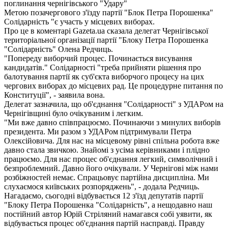
Метою позачергового з'їзду партії "Блок Петра Порошенка"
Солідарність "є участь у місцевих виборах.
Про це в коментарі Gazeta.ua сказала делегат Чернігівської
територіальної організації партії "Блоку Петра Порошенка
"Солідарність" Олена Редчиць.
"Попереду виборчий процес. Починається висування
кандидатів." Солідарності "треба прийняти рішення про
балотування партії як суб'єкта виборчого процесу на цих
чергових виборах до місцевих рад. Це процедурне питання по
Конституції", - заявила вона.
Делегат зазначила, що об'єднання "Солідарності" з УДАРом на
Чернігівщині було очікуваним і легким.
"Ми вже давно співпрацюємо. Починаючи з минулих виборів
президента. Ми разом з УДАРом підтримували Петра
Олексійовича. Для нас на місцевому рівні спільна робота вже
давно стала звичкою. Знайомі з усіма керівниками і плідно
працюємо. Для нас процес об'єднання легкий, символічний і
безпроблемний. Давно його очікували. У Чернігові між нами
розбіжностей немає. Спрацьовує партійна дисципліна. Ми
слухаємося київських розпоряджень", - додала Редчиць.
Нагадаємо, сьогодні відбувається 12 з'їзд депутатів партії
"Блоку Петра Порошенка "Солідарність", а нещодавно наш
постійний автор Юрій Стріляний намагався собі уявити, як
відбувається процес об'єднання партій насправді. Правду