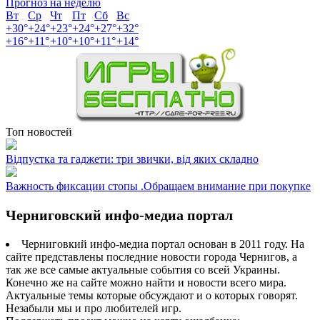
Прогноз на неделю
Вт
Ср
Чт
Пт
Сб
Вс
+
30°
+
24°
+
23°
+
24°
+
27°
+
32°
+
16°
+
11°
+
10°
+
10°
+
11°
+
14°
Топ новостей
Відпустка та гаджети: три звички, від яких складно
Важность фиксации стопы .Обращаем внимание при покупке
Черниговский инфо-медиа портал
Черниговкий инфо-медиа портал основан в 2011 году. На
сайте представлены последние новости города Чернигов, а
так же все самые актуальные события со всей Украины.
Конечно же на сайте можно найти и новости всего мира.
Актуальные темы которые обсуждают и о которых говорят.
Незабыли мы и про любителей игр.