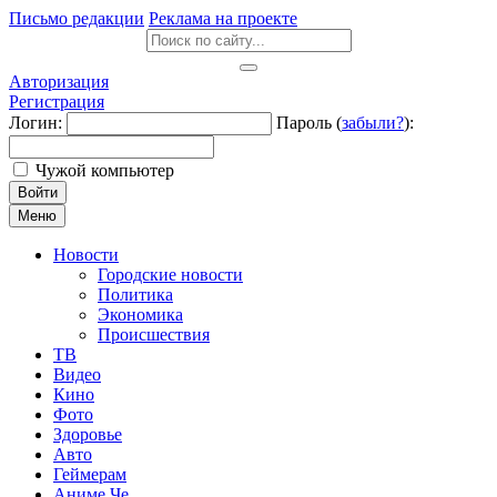
Письмо редакции
Реклама на проекте
Авторизация
Регистрация
Логин:
Пароль (
забыли?
):
Чужой компьютер
Войти
Меню
Новости
Городские новости
Политика
Экономика
Происшествия
ТВ
Видео
Кино
Фото
Здоровье
Авто
Геймерам
Аниме Че