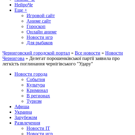
НейроЧе
Еще +
Игровой сайт
Аниме сайт
Гороскоп
Онлайн аниме
Новости игр
Для рыбаков
Черниговский городской портал
»
Все новости
»
Новости
Чернигова
» Делегат порошенківської партії заявила про
легкість поглинання чернігівського "Удару"
Новости города
События
Культура
Криминал
В регионах
Туризм
Афиша
Украина
Зарубежом
Развлечения
Новости IT
Новости игр