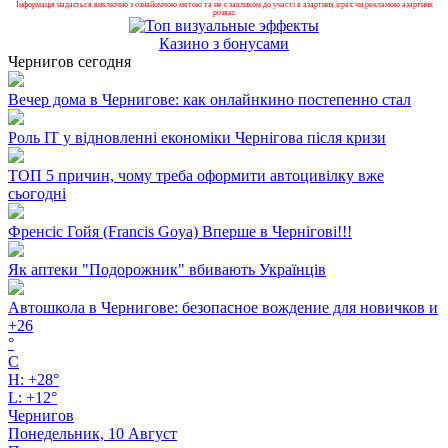
Інформація надається виключно з ознайомчою метою та не є закликом до участі в азартних іграх чи рекламою азартних
розваг.
Казино з бонусами
Чернигов сегодня
Вечер дома в Чернигове: как онлайнкино постепенно стал
Роль ІТ у відновленні економіки Чернігова після кризи
ТОП 5 причин, чому треба оформити автоцивілку вже
сьогодні
Френсіс Гойя (Francis Goya) Вперше в Чернігові!!!
Як аптеки "Подорожник" вбивають Українців
Автошкола в Чернигове: безопасное вождение для новичков и
+
26
°
C
H:
+
28°
L:
+
12°
Чернигов
Понедельник, 10 Август