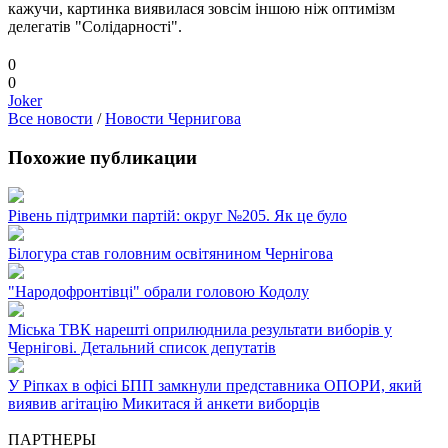
кажучи, картинка виявилася зовсім іншою ніж оптимізм
делегатів "Солідарності".
0
0
Joker
Все новости
/
Новости Чернигова
Похожие публикации
Рівень підтримки партій: округ №205. Як це було
Білогура став головним освітянином Чернігова
"Народофронтівці" обрали головою Кодолу
Міська ТВК нарешті оприлюднила результати виборів у
Чернігові. Детальний список депутатів
У Ріпках в офісі БПП замкнули представника ОПОРИ, який
виявив агітацію Микитася й анкети виборців
ПАРТНЕРЫ