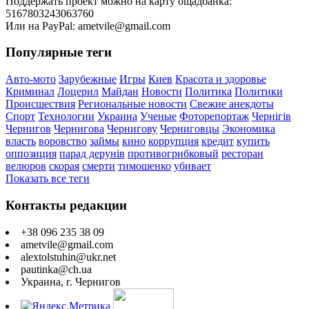
Поддержать проект можно на карту ощадбанка:
5167803243063760
Или на PayPal: ametvile@gmail.com
Популярные теги
Авто-мото
Зарубежные
Игры
Киев
Красота и здоровье
Криминал
Лоцерил
Майдан
Новости
Политика
Политики
Происшествия
Региональные новости
Свежие анекдоты
Спорт
Технологии
Украина
Ученые
Фоторепортаж
Чернігів
Чернигов
Чернигова
Чернигову
Черниговцы
Экономика
власть
воровство
займы
кино
коррупция
кредит
купить
оппозиция
парад дерунів
противогрибковый
ресторан
велюров
скорая
смерти
тимошенко
убивает
Показать все теги
Контакты редакции
+38 096 235 38 09
ametvile@gmail.com
alextolstuhin@ukr.net
pautinka@ch.ua
Украина, г. Чернигов