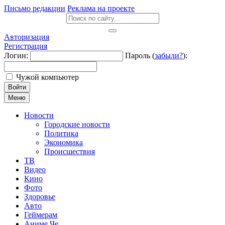
Письмо редакции
Реклама на проекте
Авторизация
Регистрация
Логин:
Пароль (
забыли?
):
Чужой компьютер
Войти
Меню
Новости
Городские новости
Политика
Экономика
Происшествия
ТВ
Видео
Кино
Фото
Здоровье
Авто
Геймерам
Аниме Че