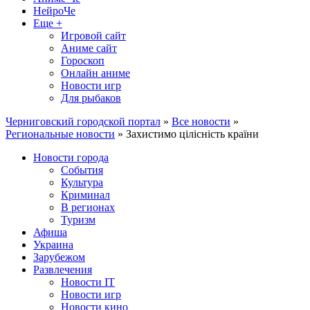
НейроЧе
Еще +
Игровой сайт
Аниме сайт
Гороскоп
Онлайн аниме
Новости игр
Для рыбаков
Черниговский городской портал
»
Все новости
»
Региональные новости
» Захистимо цілісність країни
Новости города
События
Культура
Криминал
В регионах
Туризм
Афиша
Украина
Зарубежом
Развлечения
Новости IT
Новости игр
Новости кино