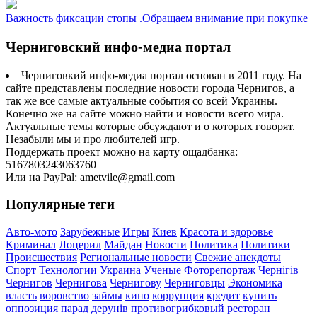
Важность фиксации стопы .Обращаем внимание при покупке
Черниговский инфо-медиа портал
Черниговкий инфо-медиа портал основан в 2011 году. На
сайте представлены последние новости города Чернигов, а
так же все самые актуальные события со всей Украины.
Конечно же на сайте можно найти и новости всего мира.
Актуальные темы которые обсуждают и о которых говорят.
Незабыли мы и про любителей игр.
Поддержать проект можно на карту ощадбанка:
5167803243063760
Или на PayPal: ametvile@gmail.com
Популярные теги
Авто-мото
Зарубежные
Игры
Киев
Красота и здоровье
Криминал
Лоцерил
Майдан
Новости
Политика
Политики
Происшествия
Региональные новости
Свежие анекдоты
Спорт
Технологии
Украина
Ученые
Фоторепортаж
Чернігів
Чернигов
Чернигова
Чернигову
Черниговцы
Экономика
власть
воровство
займы
кино
коррупция
кредит
купить
оппозиция
парад дерунів
противогрибковый
ресторан