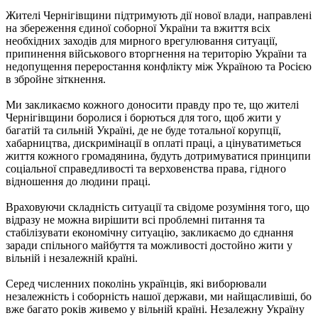
Жителі Чернігівщини підтримують дії нової влади, направлені
на збереження єдиної соборної України та вжиття всіх
необхідних заходів для мирного врегулювання ситуації,
припинення військового вторгнення на територію України та
недопущення переростання конфлікту між Україною та Росією
в збройне зіткнення.
Ми закликаємо кожного доносити правду про те, що жителі
Чернігівщини боролися і борються для того, щоб жити у
багатій та сильній Україні, де не буде тотальної корупції,
хабарництва, дискримінації в оплаті праці, а цінуватиметься
життя кожного громадянина, будуть дотримуватися принципи
соціальної справедливості та верховенства права, гідного
відношення до людини праці.
Враховуючи складність ситуації та свідоме розуміння того, що
відразу не можна вирішити всі проблемні питання та
стабілізувати економічну ситуацію, закликаємо до єднання
заради спільного майбуття та можливості достойно жити у
вільній і незалежній країні.
Серед численних поколінь українців, які виборювали
незалежність і соборність нашої держави, ми найщасливіші, бо
вже багато років живемо у вільній країні. Незалежну Україну