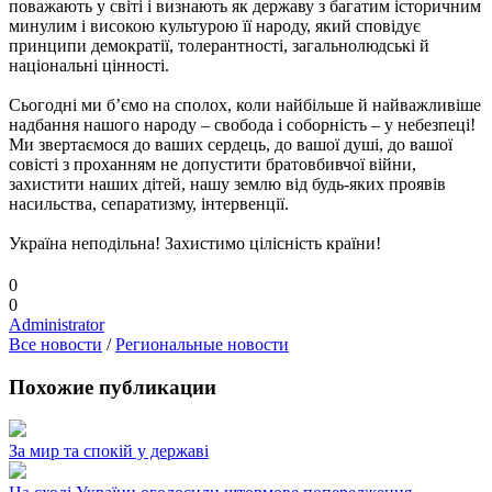
поважають у світі і визнають як державу з багатим історичним
минулим і високою культурою її народу, який сповідує
принципи демократії, толерантності, загальнолюдські й
національні цінності.
Сьогодні ми б’ємо на сполох, коли найбільше й найважливіше
надбання нашого народу – свобода і соборність – у небезпеці!
Ми звертаємося до ваших сердець, до вашої душі, до вашої
совісті з проханням не допустити братовбивчої війни,
захистити наших дітей, нашу землю від будь-яких проявів
насильства, сепаратизму, інтервенції.
Україна неподільна! Захистимо цілісність країни!
0
0
Administrator
Все новости
/
Региональные новости
Похожие публикации
За мир та спокій у державі