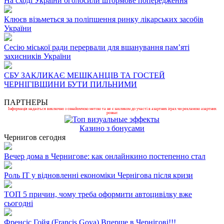
На сході України оголосили штормове попередження
Клюєв візьметься за поліпшення ринку лікарських засобів
України
Сесію міської ради перервали для вшанування пам’яті
захисників України
СБУ ЗАКЛИКАЄ МЕШКАНЦІВ ТА ГОСТЕЙ
ЧЕРНІГІВЩИНИ БУТИ ПИЛЬНИМИ
ПАРТНЕРЫ
Інформація надається виключно з ознайомчою метою та не є закликом до участі в азартних іграх чи рекламою азартних
розваг.
Казино з бонусами
Чернигов сегодня
Вечер дома в Чернигове: как онлайнкино постепенно стал
Роль ІТ у відновленні економіки Чернігова після кризи
ТОП 5 причин, чому треба оформити автоцивілку вже
сьогодні
Френсіс Гойя (Francis Goya) Вперше в Чернігові!!!