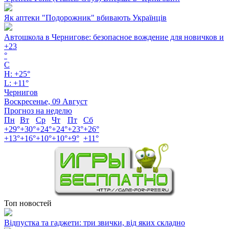
Як аптеки "Подорожник" вбивають Українців
Автошкола в Чернигове: безопасное вождение для новичков и
+
23
°
C
H:
+
25°
L:
+
11°
Чернигов
Воскресенье, 09 Август
Прогноз на неделю
Пн
Вт
Ср
Чт
Пт
Сб
+
29°
+
30°
+
24°
+
24°
+
23°
+
26°
+
13°
+
16°
+
10°
+
10°
+
9°
+
11°
Топ новостей
Відпустка та гаджети: три звички, від яких складно