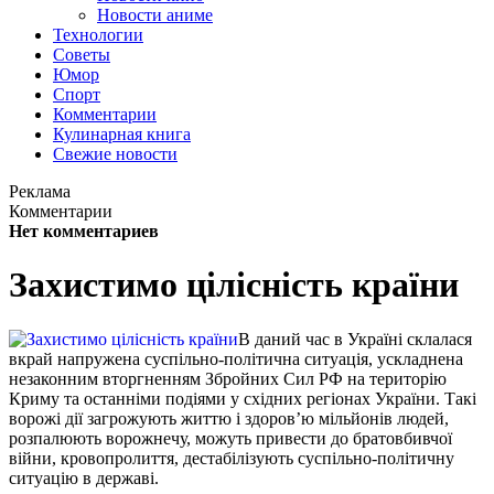
Новости аниме
Технологии
Советы
Юмор
Спорт
Комментарии
Кулинарная книга
Свежие новости
Реклама
Комментарии
Нет комментариев
Захистимо цілісність країни
В даний час в Україні склалася
вкрай напружена суспільно-політична ситуація, ускладнена
незаконним вторгненням Збройних Сил РФ на територію
Криму та останніми подіями у східних регіонах України. Такі
ворожі дії загрожують життю і здоров’ю мільйонів людей,
розпалюють ворожнечу, можуть привести до братовбивчої
війни, кровопролиття, дестабілізують суспільно-політичну
ситуацію в державі.