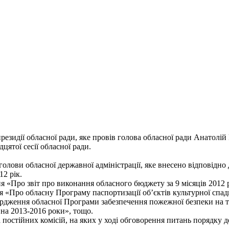
президії обласної ради, яке провів голова обласної ради Анатолі
цятої сесії обласної ради.
голови обласної державної адміністрації, яке внесено відповідно
12 рік.
я «Про звіт про виконання обласного бюджету за 9 місяців 2012 
 «Про обласну Програму паспортизації об’єктів культурної спад
ердження обласної Програми забезпечення пожежної безпеки на тер
 на 2013-2016 роки», тощо.
а постійних комісій, на яких у ході обговорення питань порядку д