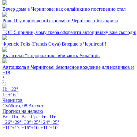
Вечер дома в Чернигове: как онлайнкино постепенно стал
Роль ІТ у відновленні економіки Чернігова після кризи
ТОП 5 причин, чому треба оформити автоцивілку вже сьогодні
Френсіс Гойя (Francis Goya) Вперше в Чернігові!!!
Як аптеки "Подорожник" вбивають Українців
Автошкола в Чернигове: безопасное вождение для новичков и
+
18
°
C
H:
+
22°
L:
+
16°
Чернигов
Суббота, 08 Август
Прогноз на неделю
Вс
Пн
Вт
Ср
Чт
Пт
+
26°
+
29°
+
30°
+
25°
+
24°
+
25°
+
11°
+
13°
+
16°
+
10°
+
11°
+
10°