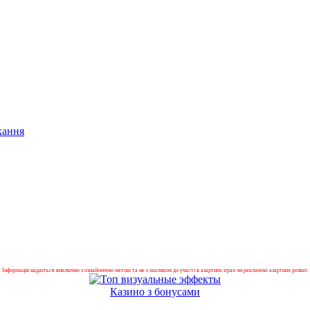
кання
Інформація надається виключно з ознайомчою метою та не є закликом до участі в азартних іграх чи рекламою азартних розваг.
Казино з бонусами