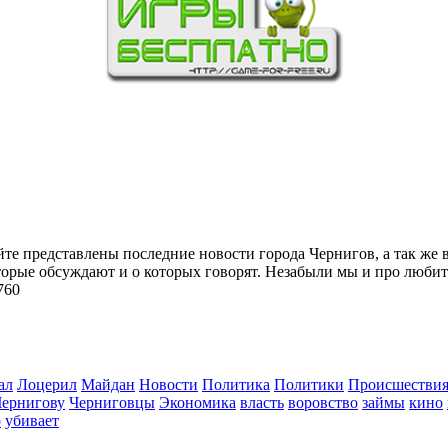
йте представлены последние новости города Чернигов, а так же 
торые обсуждают и о которых говорят. Незабыли мы и про любит
760
ал
Лоцерил
Майдан
Новости
Политика
Политики
Происшестви
Чернигову
Черниговцы
Экономика
власть
воровство
займы
кино
о
убивает