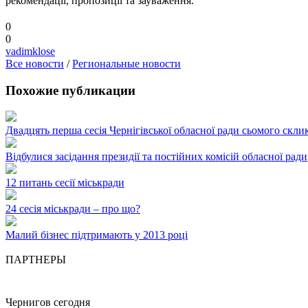
рекомендації, пропозиції та зауваження.
0
0
vadimklose
Все новости
/
Региональные новости
Похожие публикации
Двадцять перша сесія Чернігівської обласної ради сьомого скли
Відбулися засідання президії та постійних комісій обласної ради
12 питань сесії міськради
24 сесія міськради – про що?
Малий бізнес підтримають у 2013 році
ПАРТНЕРЫ
Чернигов сегодня