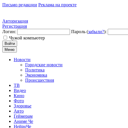
Письмо редакции
Реклама на проекте
Авторизация
Регистрация
Логин:
Пароль (
забыли?
):
Чужой компьютер
Войти
Меню
Новости
Городские новости
Политика
Экономика
Происшествия
ТВ
Видео
Кино
Фото
Здоровье
Авто
Геймерам
Аниме Че
НейроЧе