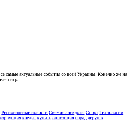
все самые актуальные события со всей Украины. Конечно же на
елей игр.
я
Региональные новости
Свежие анекдоты
Спорт
Технологии
коррупция
кредит
купить
оппозиция
парад дерунів