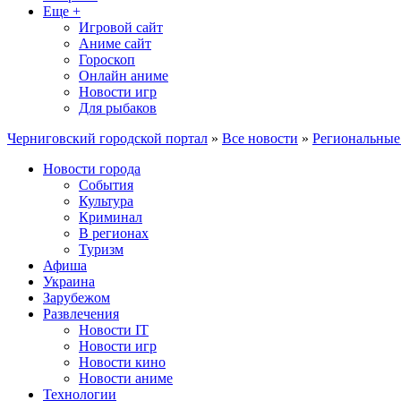
Еще +
Игровой сайт
Аниме сайт
Гороскоп
Онлайн аниме
Новости игр
Для рыбаков
Черниговский городской портал
»
Все новости
»
Региональные
Новости города
События
Культура
Криминал
В регионах
Туризм
Афиша
Украина
Зарубежом
Развлечения
Новости IT
Новости игр
Новости кино
Новости аниме
Технологии