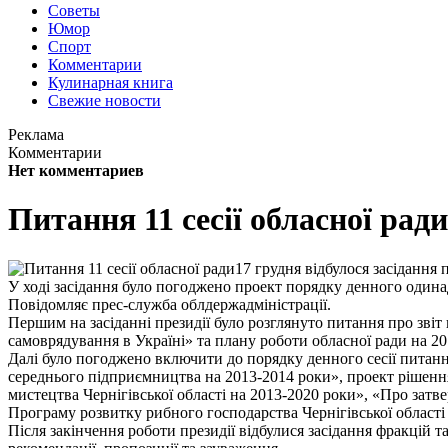
Советы
Юмор
Спорт
Комментарии
Кулинарная книга
Свежие новости
Реклама
Комментарии
Нет комментариев
Питання 11 сесії обласної ради
17 грудня відбулося засідання 
У ході засідання було погоджено проект порядку денного одинад
Повідомляє прес-служба облдержадміністрації.
Першим на засіданні президії було розглянуто питання про звіт 
самоврядування в Україні» та плану роботи обласної ради на 20
Далі було погоджено включити до порядку денного сесії питанн
середнього підприємництва на 2013-2014 роки», проект рішення
мистецтва Чернігівської області на 2013-2020 роки», «Про затв
Програму розвитку рибного господарства Чернігівської області
Після закінчення роботи президії відбулися засідання фракцій т