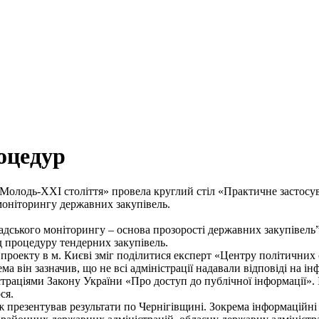
оцедур
«Молодь-ХХІ століття» провела круглий стіл «Практичне застосу
 моніторингу державних закупівель.
адського моніторингу – основа прозорості державних закупівель”, 
д процедуру тендерних закупівель.
го проекту в м. Києві зміг поділитися експерт «Центру політични
ма він зазначив, що не всі адміністрації надавали відповіді на
раціями Закону України «Про доступ до публічної інформації». І 
ся.
ж презентував результати по Чернігівщині. Зокрема інформаційні 