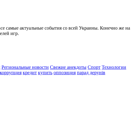
все самые актуальные события со всей Украины. Конечно же на
елей игр.
я
Региональные новости
Свежие анекдоты
Спорт
Технологии
коррупция
кредит
купить
оппозиция
парад дерунів