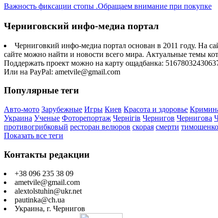
Важность фиксации стопы .Обращаем внимание при покупке
Черниговский инфо-медиа портал
Черниговкий инфо-медиа портал основан в 2011 году. На са
сайте можно найти и новости всего мира. Актуальные темы ко
Поддержать проект можно на карту ощадбанка: 5167803243063
Или на PayPal: ametvile@gmail.com
Популярные теги
Авто-мото
Зарубежные
Игры
Киев
Красота и здоровье
Кримин
Украина
Ученые
Фоторепортаж
Чернігів
Чернигов
Чернигова
противогрибковый
ресторан велюров
скорая
смерти
тимошенк
Показать все теги
Контакты редакции
+38 096 235 38 09
ametvile@gmail.com
alextolstuhin@ukr.net
pautinka@ch.ua
Украина, г. Чернигов