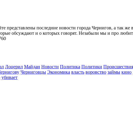
йте представлены последние новости города Чернигов, а так же 
торые обсуждают и о которых говорят. Незабыли мы и про любит
760
ал
Лоцерил
Майдан
Новости
Политика
Политики
Происшестви
Чернигову
Черниговцы
Экономика
власть
воровство
займы
кино
о
убивает