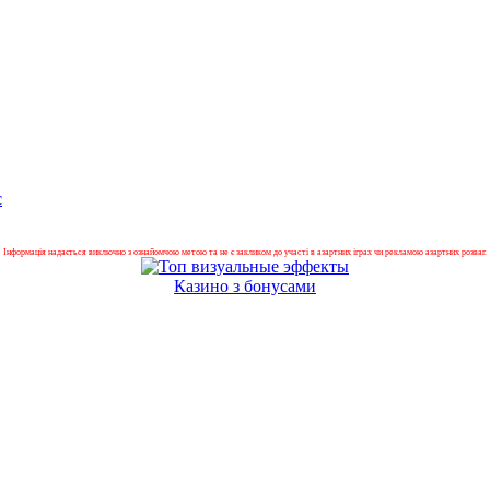
с
Інформація надається виключно з ознайомчою метою та не є закликом до участі в азартних іграх чи рекламою азартних розваг.
Казино з бонусами