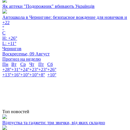
Як аптеки "Подорожник" вбивають Українців
Автошкола в Чернигове: безопасное вождение для новичков и
+
22
°
C
H:
+
26°
L:
+
11°
Чернигов
Воскресенье, 09 Август
Прогноз на неделю
Пн
Вт
Ср
Чт
Пт
Сб
+
28°
+
31°
+
24°
+
23°
+
23°
+
26°
+
13°
+
16°
+
10°
+
10°
+
8°
+
10°
Топ новостей
Відпустка та гаджети: три звички, від яких складно