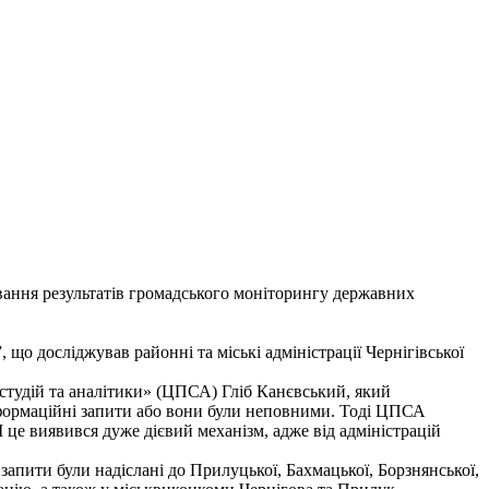
вання результатів громадського моніторингу державних
що досліджував районні та міські адміністрації Чернігівської
х студій та аналітики» (ЦПСА) Гліб Канєвський, який
 інформаційні запити або вони були неповними. Тоді ЦПСА
це виявився дуже дієвий механізм, адже від адміністрацій
запити були надіслані до Прилуцької, Бахмацької, Борзнянської,