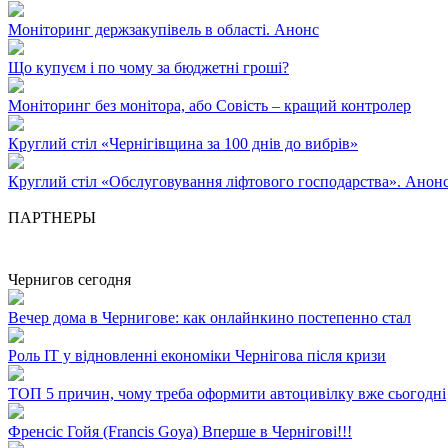
Моніторинг держзакупівель в області. Анонс
Що купуєм і по чому за бюджетні гроші?
Моніторинг без монітора, або Совість – кращий контролер
Круглий стіл «Чернігівщина за 100 днів до вибрів»
Круглий стіл «Обслуговування ліфтового господарства». Анон
ПАРТНЕРЫ
Чернигов сегодня
Вечер дома в Чернигове: как онлайнкино постепенно стал
Роль ІТ у відновленні економіки Чернігова після кризи
ТОП 5 причин, чому треба оформити автоцивілку вже сьогодні
Френсіс Гойя (Francis Goya) Вперше в Чернігові!!!