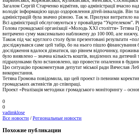
Варвинської, Корюківської, Куликівської, Менської, Сосницько
Загалом Сергій Старченко відмітив, що адміністрації вчасно на
володіє інформацією щодо оздоровлення дітей-інваладів. Він та
адміністрацій була значно різною. Так м. Прилуки витратило на 
Всі адміністрації обслуговуються у провайдера “Укртелеком”. 
Голова громадської організації «Молодь ХХІ століття» Тетяна Гр
витрачено суму максимально наближену до 100 000, але нижчу
Також під час круглого столу були презентовані результати «по
досліджувався саме цей табір, бо на нього пішло фінансування бі
дослідження вдалося дізнатися, що рівнем відпочинку, проживан
було виявлено – значна кількість коштів, виділених на дитячий
підрахунками було встановлено, що провести опалення в будин
Цю ситуацію прокоментував депутат міської ради Вячеслав Лебід
використання.
Тетяна Громова повідомила, що цей проект із певними коректива
громадських активістів до співпраці.
Проект «Реалізація методики громадського моніторингу – осно
0
0
vadimklose
Все новости
/
Региональные новости
Похожие публикации