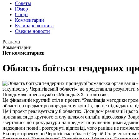
Советы
Юмор
Спорт
Комментарии
Кулинарная книга
Свежие новости
Реклама
Комментарии
Нет комментариев
Область боїться тендерних пр
Громадська організація 
закупівель у Чернігівській області», де представила результати
Повідомляє прес-служба «Молодь-ХХІ століття».
Це фінальний круглий стіл в проекті “Реалізація методики гром
області на предмет розпорядження коштів, що не підпадають пі
Цей проект реалізується у 8 областях. Досвідом реалізації цьо
приєднався до круглого столу шляхом онлайн відеозвязку. Зокре
зверталися до прокуратури на предмет порушення цими адмініст
надходили повні і розгорнуті відповіді, чого раніше не помічало
Експерт проекту по Чернігівські області Сергій Старченко тако