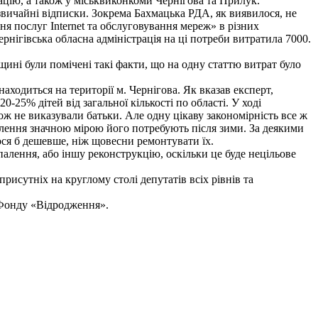
ацію, а також у міськвиконкоми Чернігова та Прилук.
 звичайні відписки. Зокрема Бахмацька РДА, як виявилося, не
ня послуг Internet та обслуговування мереж» в різних
ернігівська обласна адміністрація на ці потреби витратила 7000.
вщині були помічені такі факти, що на одну статтю витрат було
аходиться на території м. Чернігова. Як вказав експерт,
0-25% дітей від загальної кількості по області. У ході
ож не виказували батьки. Але одну цікаву закономірність все ж
опалення значною мірою його потребують після зими. За деякими
ося б дешевше, ніж щовесни ремонтувати їх.
палення, або іншу реконструкцію, оскільки це буде нецільове
исутніх на круглому столі депутатів всіх рівнів та
 Фонду «Відродження».