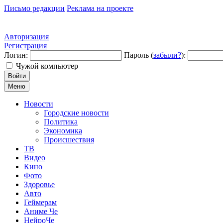
Письмо редакции
Реклама на проекте
Авторизация
Регистрация
Логин:
Пароль (
забыли?
):
Чужой компьютер
Войти
Меню
Новости
Городские новости
Политика
Экономика
Происшествия
ТВ
Видео
Кино
Фото
Здоровье
Авто
Геймерам
Аниме Че
НейроЧе