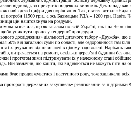
ї районних державних адміністрацій, обласну державну адміністр
давали відповіді, за присутністю деяких винятків. Дехто надавав
кож навів деякі цифри для порівняння. Так, стаття витрат «Надан
ці потреби 11500 грн., а ось Бахмацька РДА – 1200 грн. Навіть Ч
Різниця цін наштовхнула на роздуми.
омова зазначила, що як загалом по всій Україні, так і на Чернігі
, щоби уникнути процесу тендерної процедури.
льового дослідження» діяльності дитячого табору «Дружба», що зн
ля 50% від загальної суми по області, але оздоровилося там біля 2
ня і харчування відпочиваючі в цілому задоволені. Нарікань так
 табір, витрачається на ремонт, оскільки дерев’яні будинки без 
очки і протягом зими підтримувати їх у належному стані обійшл
ь. Він зазначив, що кошти, які виділяються не можуть піти на о
ми буде продовжуватися і наступного року, тож закликали всіх пр
ва прозорості державних закупівель» реалізований за підтримки