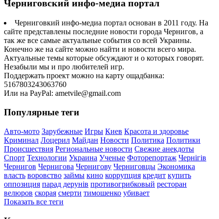
Черниговский инфо-медиа портал
Черниговкий инфо-медиа портал основан в 2011 году. На
сайте представлены последние новости города Чернигов, а
так же все самые актуальные события со всей Украины.
Конечно же на сайте можно найти и новости всего мира.
Актуальные темы которые обсуждают и о которых говорят.
Незабыли мы и про любителей игр.
Поддержать проект можно на карту ощадбанка:
5167803243063760
Или на PayPal: ametvile@gmail.com
Популярные теги
Авто-мото
Зарубежные
Игры
Киев
Красота и здоровье
Криминал
Лоцерил
Майдан
Новости
Политика
Политики
Происшествия
Региональные новости
Свежие анекдоты
Спорт
Технологии
Украина
Ученые
Фоторепортаж
Чернігів
Чернигов
Чернигова
Чернигову
Черниговцы
Экономика
власть
воровство
займы
кино
коррупция
кредит
купить
оппозиция
парад дерунів
противогрибковый
ресторан
велюров
скорая
смерти
тимошенко
убивает
Показать все теги