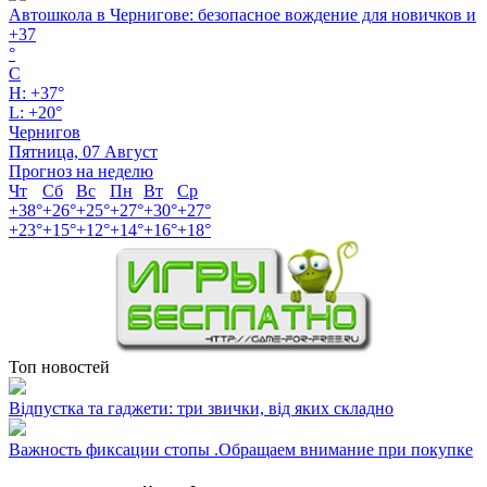
Автошкола в Чернигове: безопасное вождение для новичков и
+
37
°
C
H:
+
37°
L:
+
20°
Чернигов
Пятница, 07 Август
Прогноз на неделю
Чт
Сб
Вс
Пн
Вт
Ср
+
38°
+
26°
+
25°
+
27°
+
30°
+
27°
+
23°
+
15°
+
12°
+
14°
+
16°
+
18°
Топ новостей
Відпустка та гаджети: три звички, від яких складно
Важность фиксации стопы .Обращаем внимание при покупке