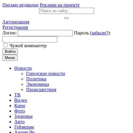
Письмо редакции
Реклама на проекте
Авторизация
Регистрация
Логин:
Пароль (
забыли?
):
Чужой компьютер
Войти
Меню
Новости
Городские новости
Политика
Экономика
Происшествия
ТВ
Видео
Кино
Фото
Здоровье
Авто
Геймерам
Аниме Че