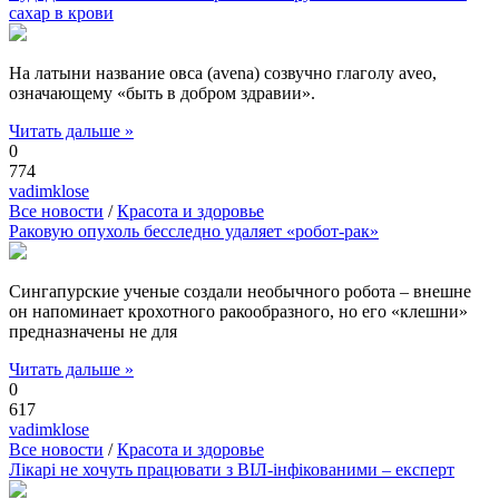
сахар в крови
На латыни название овса (avena) созвучно глаголу aveo,
означающему «быть в добром здравии».
Читать дальше »
0
774
vadimklose
Все новости
/
Красота и здоровье
Раковую опухоль бесследно удаляет «робот-рак»
Сингапурские ученые создали необычного робота – внешне
он напоминает крохотного ракообразного, но его «клешни»
предназначены не для
Читать дальше »
0
617
vadimklose
Все новости
/
Красота и здоровье
Лікарі не хочуть працювати з ВІЛ-інфікованими – експерт