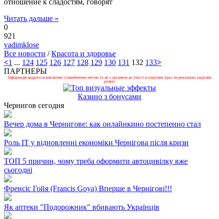
отношение к сладостям, говорят
Читать дальше »
0
921
vadimklose
Все новости
/
Красота и здоровье
<
1
...
124
125
126
127
128
129
130
131
132
133
>
ПАРТНЕРЫ
Інформація надається виключно з ознайомчою метою та не є закликом до участі в азартних іграх чи рекламою азартних
розваг.
Казино з бонусами
Чернигов сегодня
Вечер дома в Чернигове: как онлайнкино постепенно стал
Роль ІТ у відновленні економіки Чернігова після кризи
ТОП 5 причин, чому треба оформити автоцивілку вже
сьогодні
Френсіс Гойя (Francis Goya) Вперше в Чернігові!!!
Як аптеки "Подорожник" вбивають Українців