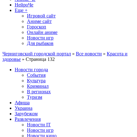
НейроЧе
Еще +
Игровой сайт
Аниме сайт
Гороскоп
Онлайн аниме
Новости игр
Для рыбаков
Черниговский городской портал
»
Все новости
»
Красота и
здоровье
» Страница 132
Новости города
События
Культура
Криминал
В регионах
Туризм
Афиша
Украина
Зарубежом
Развлечения
Новости IT
Новости игр
Новости кино