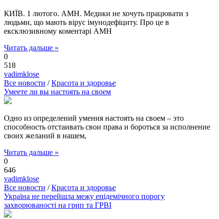
КИЇВ. 1 лютого. АМН. Медики не хочуть працювати з
людьми, що мають вірус імунодефіциту. Про це в
ексклюзивному коментарі АМН
Читать дальше »
0
518
vadimklose
Все новости
/
Красота и здоровье
Умеете ли вы настоять на своем
Одно из определений умения настоять на своем – это
способность отстаивать свои права и бороться за исполнение
своих желаний в нашем,
Читать дальше »
0
646
vadimklose
Все новости
/
Красота и здоровье
Україна не перейшла межу епідемічного порогу
захворюваності на грип та ГРВІ