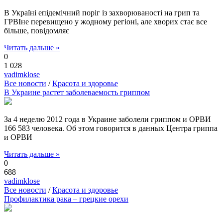
В Україні епідемічний поріг із захворюваності на грип та
ГРВІне перевищено у жодному регіоні, але хворих стає все
більше, повідомляє
Читать дальше »
0
1 028
vadimklose
Все новости
/
Красота и здоровье
В Украине растет заболеваемость гриппом
За 4 неделю 2012 года в Украине заболели гриппом и ОРВИ
166 583 человека. Об этом говорится в данных Центра гриппа
и ОРВИ
Читать дальше »
0
688
vadimklose
Все новости
/
Красота и здоровье
Профилактика рака – грецкие орехи