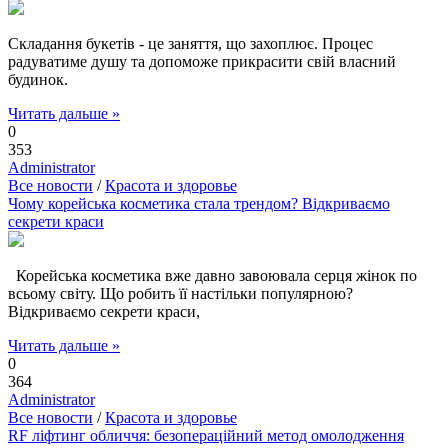
Складання букетів - це заняття, що захоплює. Процес
радуватиме душу та допоможе прикрасити свій власний
будинок.
Читать дальше »
0
353
Administrator
Все новости
/
Красота и здоровье
Чому корейська косметика стала трендом? Відкриваємо
секрети краси
Корейська косметика вже давно завоювала серця жінок по
всьому світу. Що робить її настільки популярною?
Відкриваємо секрети краси,
Читать дальше »
0
364
Administrator
Все новости
/
Красота и здоровье
RF ліфтинг обличчя: безопераційний метод омолодження