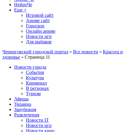
НейроЧе
Еще +
Игровой сайт
Аниме сайт
Гороскоп
Онлайн аниме
Новости игр
Для рыбаков
Черниговский городской портал
»
Все новости
»
Красота и
здоровье
» Страница 11
Новости города
События
Культура
Криминал
В регионах
Туризм
Афиша
Украина
Зарубежом
Развлечения
Новости IT
Новости игр
Новости кино