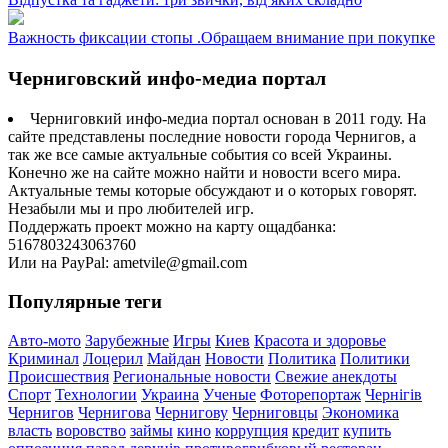
Важность фиксации стопы .Обращаем внимание при покупке
Черниговский инфо-медиа портал
Черниговкий инфо-медиа портал основан в 2011 году. На
сайте представлены последние новости города Чернигов, а
так же все самые актуальные события со всей Украины.
Конечно же на сайте можно найти и новости всего мира.
Актуальные темы которые обсуждают и о которых говорят.
Незабыли мы и про любителей игр.
Поддержать проект можно на карту ощадбанка:
5167803243063760
Или на PayPal: ametvile@gmail.com
Популярные теги
Авто-мото
Зарубежные
Игры
Киев
Красота и здоровье
Криминал
Лоцерил
Майдан
Новости
Политика
Политики
Происшествия
Региональные новости
Свежие анекдоты
Спорт
Технологии
Украина
Ученые
Фоторепортаж
Чернігів
Чернигов
Чернигова
Чернигову
Черниговцы
Экономика
власть
воровство
займы
кино
коррупция
кредит
купить