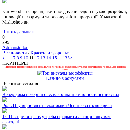
Girlwood – це бренд, який поєднує передові наукові розробки,
інноваційні формули та високу якість продукції. У магазині
Mishoshop ви
Читать дальше »
0
295
Administrator
Все новости
/
Красота и здоровье
<
1
...
7
8
9
10
11
12
13
14
15
...
133
>
ПАРТНЕРЫ
Інформація надається виключно з ознайомчою метою та не є закликом до участі в азартних іграх чи рекламою азартних
розваг.
Казино з бонусами
Чернигов сегодня
Вечер дома в Чернигове: как онлайнкино постепенно стал
Роль ІТ у відновленні економіки Чернігова після кризи
ТОП 5 причин, чому треба оформити автоцивілку вже
сьогодні