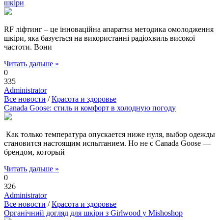
шкіри
RF ліфтинг – це інноваційна апаратна методика омолодження
шкіри, яка базується на використанні радіохвиль високої
частоти. Вони
Читать дальше »
0
335
Administrator
Все новости
/
Красота и здоровье
Canada Goose: стиль и комфорт в холодную погоду
Как только температура опускается ниже нуля, выбор одежды
становится настоящим испытанием. Но не с Canada Goose —
брендом, который
Читать дальше »
0
326
Administrator
Все новости
/
Красота и здоровье
Органічний догляд для шкіри з Girlwood у Mishoshop