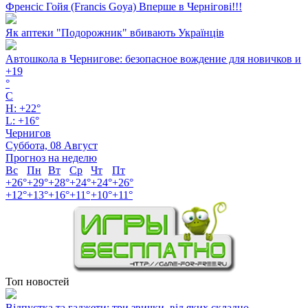
Френсіс Гойя (Francis Goya) Вперше в Чернігові!!!
Як аптеки "Подорожник" вбивають Українців
Автошкола в Чернигове: безопасное вождение для новичков и
+
19
°
C
H:
+
22°
L:
+
16°
Чернигов
Суббота, 08 Август
Прогноз на неделю
Вс
Пн
Вт
Ср
Чт
Пт
+
26°
+
29°
+
28°
+
24°
+
24°
+
26°
+
12°
+
13°
+
16°
+
11°
+
10°
+
11°
Топ новостей
Відпустка та гаджети: три звички, від яких складно