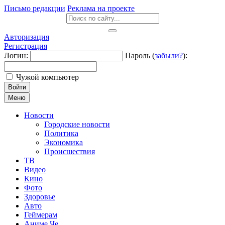
Письмо редакции
Реклама на проекте
Авторизация
Регистрация
Логин:
Пароль (
забыли?
):
Чужой компьютер
Войти
Меню
Новости
Городские новости
Политика
Экономика
Происшествия
ТВ
Видео
Кино
Фото
Здоровье
Авто
Геймерам
Аниме Че