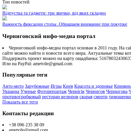
Топ новостей
Відпустка та гаджети: три звички, від яких складно
Важность фиксации стопы .Обращаем внимание при покупке
Черниговский инфо-медиа портал
Черниговкий инфо-медиа портал основан в 2011 году. На са
сайте можно найти и новости всего мира. Актуальные темы ко
Поддержать проект можно на карту ощадбанка: 5167803243063
Или на PayPal: ametvile@gmail.com
Популярные теги
Авто-мото
Зарубежные
Игры
Киев
Красота и здоровье
Кримин
Украина
Ученые
Фоторепортаж
Чернігів
Чернигов
Чернигова
противогрибковый
ресторан велюров
скорая
смерти
тимошенк
Показать все теги
Контакты редакции
+38 096 235 38 09
ametvile@gmail.com