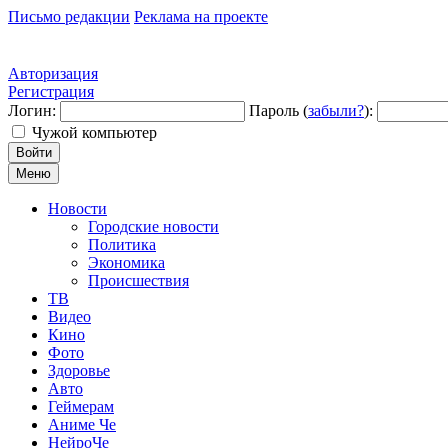
Письмо редакции
Реклама на проекте
Авторизация
Регистрация
Логин:
Пароль (
забыли?
):
Чужой компьютер
Войти
Меню
Новости
Городские новости
Политика
Экономика
Происшествия
ТВ
Видео
Кино
Фото
Здоровье
Авто
Геймерам
Аниме Че
НейроЧе