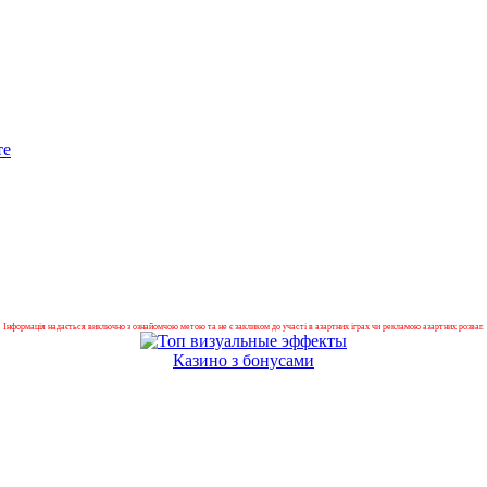
те
Інформація надається виключно з ознайомчою метою та не є закликом до участі в азартних іграх чи рекламою азартних розваг.
Казино з бонусами