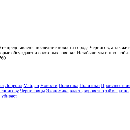
йте представлены последние новости города Чернигов, а так же 
торые обсуждают и о которых говорят. Незабыли мы и про любит
760
ал
Лоцерил
Майдан
Новости
Политика
Политики
Происшестви
Чернигову
Черниговцы
Экономика
власть
воровство
займы
кино
о
убивает