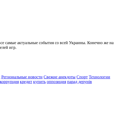
все самые актуальные события со всей Украины. Конечно же на
елей игр.
я
Региональные новости
Свежие анекдоты
Спорт
Технологии
коррупция
кредит
купить
оппозиция
парад дерунів