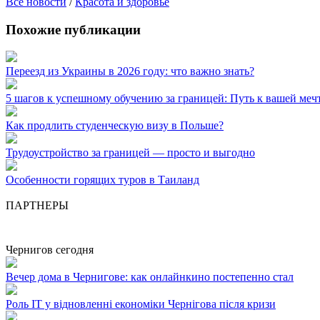
Все новости
/
Красота и здоровье
Похожие публикации
Переезд из Украины в 2026 году: что важно знать?
5 шагов к успешному обучению за границей: Путь к вашей меч
Как продлить студенческую визу в Польше?
Трудоустройство за границей — просто и выгодно
Особенности горящих туров в Таиланд
ПАРТНЕРЫ
Чернигов сегодня
Вечер дома в Чернигове: как онлайнкино постепенно стал
Роль ІТ у відновленні економіки Чернігова після кризи