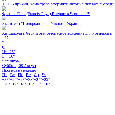
ТОП 5 причин, чому треба оформити автоцивілку вже сьогодні
Френсіс Гойя (Francis Goya) Вперше в Чернігові!!!
Як аптеки "Подорожник" вбивають Українців
Автошкола в Чернигове: безопасное вождение для новичков и
+
37
°
C
H:
+
26°
L:
+
16°
Чернигов
Суббота, 08 Август
Прогноз на неделю
Пт
Вс
Пн
Вт
Ср
Чт
+
37°
+
25°
+
27°
+
33°
+
24°
+
25°
+
20°
+
12°
+
14°
+
15°
+
11°
+
10°