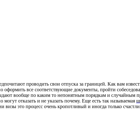
едпочитают проводить свои отпуска за границей. Как вам извест
но оформить все соответствующие документы, пройти собеседован
 выдают вообще по каким то непонятным порядкам и случайным п
но могут отказать и не указать почему. Еще есть так называемая
ш
ии визы это процесс очень кропотливый и иногда только счастл