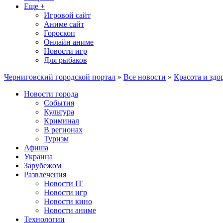
Еще +
Игровой сайт
Аниме сайт
Гороскоп
Онлайн аниме
Новости игр
Для рыбаков
Черниговский городской портал
»
Все новости
»
Красота и здо
Новости города
События
Культура
Криминал
В регионах
Туризм
Афиша
Украина
Зарубежом
Развлечения
Новости IT
Новости игр
Новости кино
Новости аниме
Технологии