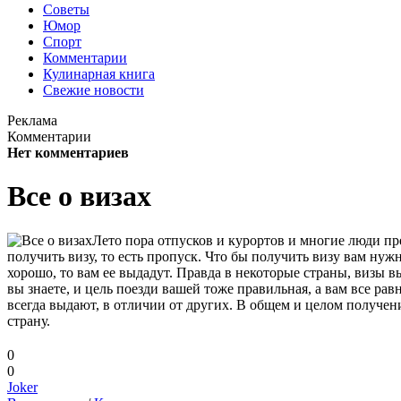
Советы
Юмор
Спорт
Комментарии
Кулинарная книга
Свежие новости
Реклама
Комментарии
Нет комментариев
Все о визах
Лето пора отпусков и курортов и многие люди пр
получить визу, то есть пропуск. Что бы получить визу вам нуж
хорошо, то вам ее выдадут. Правда в некоторые страны, визы
вы знаете, и цель поезди вашей тоже правильная, а вам все рав
всегда выдают, в отличии от других. В общем и целом получен
страну.
0
0
Joker