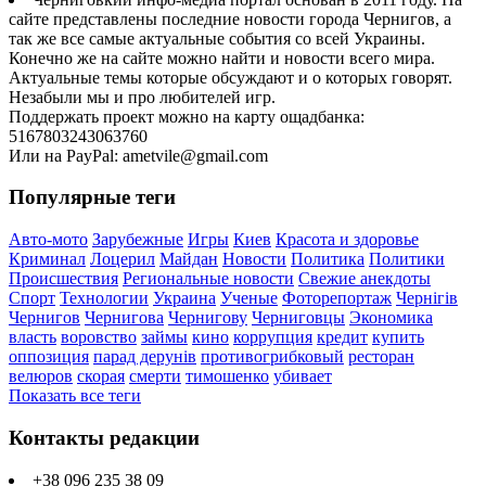
сайте представлены последние новости города Чернигов, а
так же все самые актуальные события со всей Украины.
Конечно же на сайте можно найти и новости всего мира.
Актуальные темы которые обсуждают и о которых говорят.
Незабыли мы и про любителей игр.
Поддержать проект можно на карту ощадбанка:
5167803243063760
Или на PayPal: ametvile@gmail.com
Популярные теги
Авто-мото
Зарубежные
Игры
Киев
Красота и здоровье
Криминал
Лоцерил
Майдан
Новости
Политика
Политики
Происшествия
Региональные новости
Свежие анекдоты
Спорт
Технологии
Украина
Ученые
Фоторепортаж
Чернігів
Чернигов
Чернигова
Чернигову
Черниговцы
Экономика
власть
воровство
займы
кино
коррупция
кредит
купить
оппозиция
парад дерунів
противогрибковый
ресторан
велюров
скорая
смерти
тимошенко
убивает
Показать все теги
Контакты редакции
+38 096 235 38 09