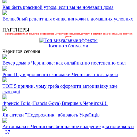
Как быть красивой утром, если вы не ночевали дома
Волшебный рецепт для очищения кожи в домашних условиях
ПАРТНЕРЫ
Інформація надається виключно з ознайомчою метою та не є закликом до участі в азартних іграх чи рекламою азартних
розваг.
Казино з бонусами
Чернигов сегодня
Вечер дома в Чернигове: как онлайнкино постепенно стал
Роль ІТ у відновленні економіки Чернігова після кризи
ТОП 5 причин, чому треба оформити автоцивілку вже
сьогодні
Френсіс Гойя (Francis Goya) Вперше в Чернігові!!!
Як аптеки "Подорожник" вбивають Українців
Автошкола в Чернигове: безопасное вождение для новичков и
+
37