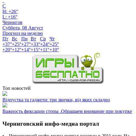
°
C
H:
+
26°
L:
+
16°
Чернигов
Суббота, 08 Август
Прогноз на неделю
Пт
Вс
Пн
Вт
Ср
Чт
+
37°
+
25°
+
27°
+
33°
+
24°
+
25°
+
20°
+
12°
+
14°
+
15°
+
11°
+
10°
Топ новостей
Відпустка та гаджети: три звички, від яких складно
Важность фиксации стопы .Обращаем внимание при покупке
Черниговский инфо-медиа портал
Черниговкий инфо-медиа портал основан в 2011 году. На