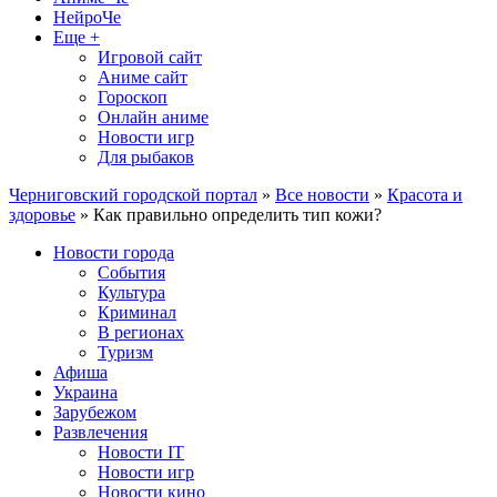
НейроЧе
Еще +
Игровой сайт
Аниме сайт
Гороскоп
Онлайн аниме
Новости игр
Для рыбаков
Черниговский городской портал
»
Все новости
»
Красота и
здоровье
» Как правильно определить тип кожи?
Новости города
События
Культура
Криминал
В регионах
Туризм
Афиша
Украина
Зарубежом
Развлечения
Новости IT
Новости игр
Новости кино