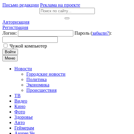
Письмо редакции
Реклама на проекте
Авторизация
Регистрация
Логин:
Пароль (
забыли?
):
Чужой компьютер
Войти
Меню
Новости
Городские новости
Политика
Экономика
Происшествия
ТВ
Видео
Кино
Фото
Здоровье
Авто
Геймерам
Аниме Че