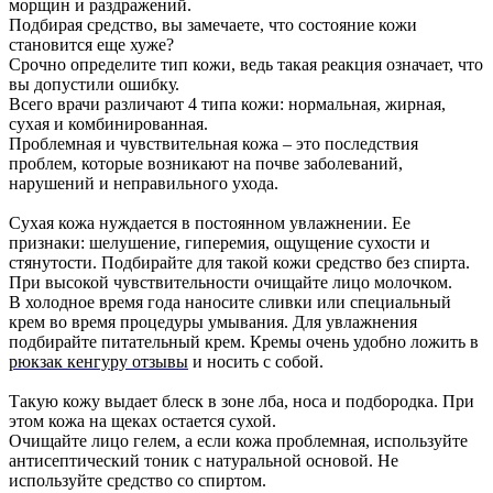
морщин и раздражений.
Подбирая средство, вы замечаете, что состояние кожи
становится еще хуже?
Срочно определите тип кожи, ведь такая реакция означает, что
вы допустили ошибку.
Всего врачи различают 4 типа кожи: нормальная, жирная,
сухая и комбинированная.
Проблемная и чувствительная кожа – это последствия
проблем, которые возникают на почве заболеваний,
нарушений и неправильного ухода.
Сухая кожа нуждается в постоянном увлажнении. Ее
признаки: шелушение, гиперемия, ощущение сухости и
стянутости. Подбирайте для такой кожи средство без спирта.
При высокой чувствительности очищайте лицо молочком.
В холодное время года наносите сливки или специальный
крем во время процедуры умывания. Для увлажнения
подбирайте питательный крем. Кремы очень удобно ложить в
рюкзак кенгуру отзывы
и носить с собой.
Такую кожу выдает блеск в зоне лба, носа и подбородка. При
этом кожа на щеках остается сухой.
Очищайте лицо гелем, а если кожа проблемная, используйте
антисептический тоник с натуральной основой. Не
используйте средство со спиртом.