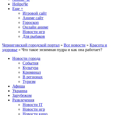
НейроЧе
Еще +
Игровой сайт
Аниме сайт
Гороскоп
Онлайн аниме
Новости игр
Для рыбаков
Черниговский городской портал
»
Все новости
»
Красота и
здоровье
» Что такое энзимная пудра и как она работает?
Новости города
События
Культура
Криминал
В регионах
Туризм
Афиша
Украина
Зарубежом
Развлечения
Новости IT
Новости игр
Новости кино