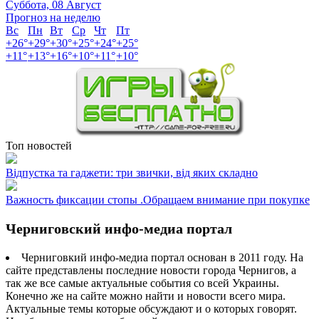
Суббота, 08 Август
Прогноз на неделю
Вс
Пн
Вт
Ср
Чт
Пт
+
26°
+
29°
+
30°
+
25°
+
24°
+
25°
+
11°
+
13°
+
16°
+
10°
+
11°
+
10°
Топ новостей
Відпустка та гаджети: три звички, від яких складно
Важность фиксации стопы .Обращаем внимание при покупке
Черниговский инфо-медиа портал
Черниговкий инфо-медиа портал основан в 2011 году. На
сайте представлены последние новости города Чернигов, а
так же все самые актуальные события со всей Украины.
Конечно же на сайте можно найти и новости всего мира.
Актуальные темы которые обсуждают и о которых говорят.