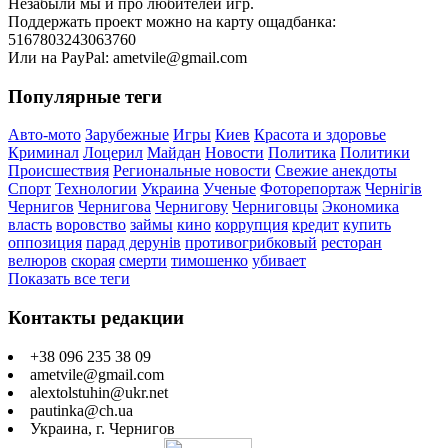
Незабыли мы и про любителей игр.
Поддержать проект можно на карту ощадбанка:
5167803243063760
Или на PayPal: ametvile@gmail.com
Популярные теги
Авто-мото
Зарубежные
Игры
Киев
Красота и здоровье
Криминал
Лоцерил
Майдан
Новости
Политика
Политики
Происшествия
Региональные новости
Свежие анекдоты
Спорт
Технологии
Украина
Ученые
Фоторепортаж
Чернігів
Чернигов
Чернигова
Чернигову
Черниговцы
Экономика
власть
воровство
займы
кино
коррупция
кредит
купить
оппозиция
парад дерунів
противогрибковый
ресторан
велюров
скорая
смерти
тимошенко
убивает
Показать все теги
Контакты редакции
+38 096 235 38 09
ametvile@gmail.com
alextolstuhin@ukr.net
pautinka@ch.ua
Украина, г. Чернигов