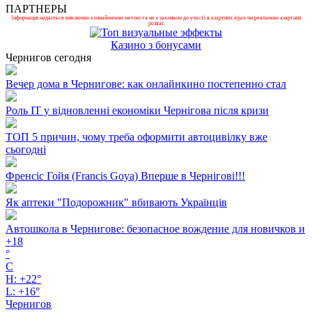
ПАРТНЕРЫ
Інформація надається виключно з ознайомчою метою та не є закликом до участі в азартних іграх чи рекламою азартних
розваг.
Казино з бонусами
Чернигов сегодня
Вечер дома в Чернигове: как онлайнкино постепенно стал
Роль ІТ у відновленні економіки Чернігова після кризи
ТОП 5 причин, чому треба оформити автоцивілку вже
сьогодні
Френсіс Гойя (Francis Goya) Вперше в Чернігові!!!
Як аптеки "Подорожник" вбивають Українців
Автошкола в Чернигове: безопасное вождение для новичков и
+
18
°
C
H:
+
22°
L:
+
16°
Чернигов