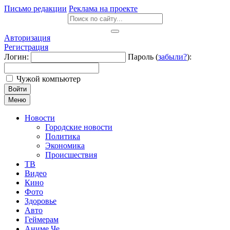
Письмо редакции
Реклама на проекте
Авторизация
Регистрация
Логин:
Пароль (
забыли?
):
Чужой компьютер
Войти
Меню
Новости
Городские новости
Политика
Экономика
Происшествия
ТВ
Видео
Кино
Фото
Здоровье
Авто
Геймерам
Аниме Че