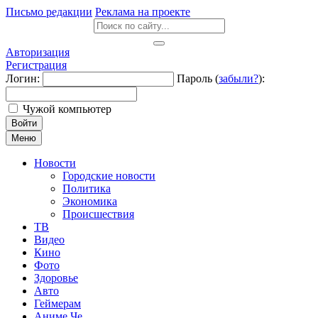
Письмо редакции
Реклама на проекте
Авторизация
Регистрация
Логин:
Пароль (
забыли?
):
Чужой компьютер
Войти
Меню
Новости
Городские новости
Политика
Экономика
Происшествия
ТВ
Видео
Кино
Фото
Здоровье
Авто
Геймерам
Аниме Че