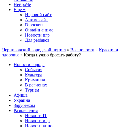
НейроЧе
Еще +
Игровой сайт
Аниме сайт
Гороскоп
Онлайн аниме
Новости игр
Для рыбаков
Черниговский городской портал
»
Все новости
»
Красота и
здоровье
» Когда нужно бросать работу?
Новости города
События
Культура
Криминал
В регионах
Туризм
Афиша
Украина
Зарубежом
Развлечения
Новости IT
Новости игр
Новости кино