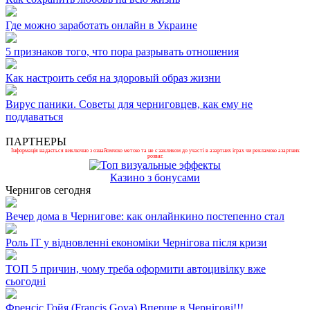
Где можно заработать онлайн в Украине
5 признаков того, что пора разрывать отношения
Как настроить себя на здоровый образ жизни
Вирус паники. Советы для черниговцев, как ему не
поддаваться
ПАРТНЕРЫ
Інформація надається виключно з ознайомчою метою та не є закликом до участі в азартних іграх чи рекламою азартних
розваг.
Казино з бонусами
Чернигов сегодня
Вечер дома в Чернигове: как онлайнкино постепенно стал
Роль ІТ у відновленні економіки Чернігова після кризи
ТОП 5 причин, чому треба оформити автоцивілку вже
сьогодні
Френсіс Гойя (Francis Goya) Вперше в Чернігові!!!