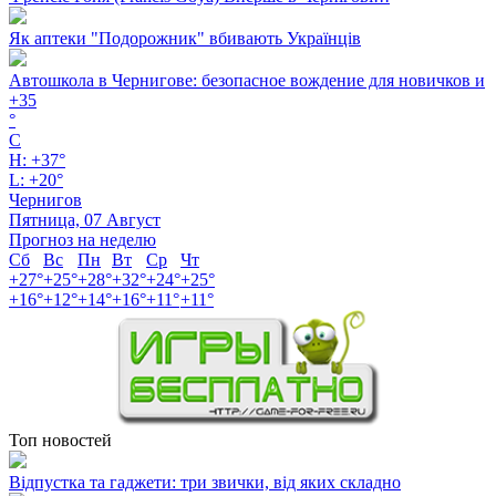
Як аптеки "Подорожник" вбивають Українців
Автошкола в Чернигове: безопасное вождение для новичков и
+
35
°
C
H:
+
37°
L:
+
20°
Чернигов
Пятница, 07 Август
Прогноз на неделю
Сб
Вс
Пн
Вт
Ср
Чт
+
27°
+
25°
+
28°
+
32°
+
24°
+
25°
+
16°
+
12°
+
14°
+
16°
+
11°
+
11°
Топ новостей
Відпустка та гаджети: три звички, від яких складно