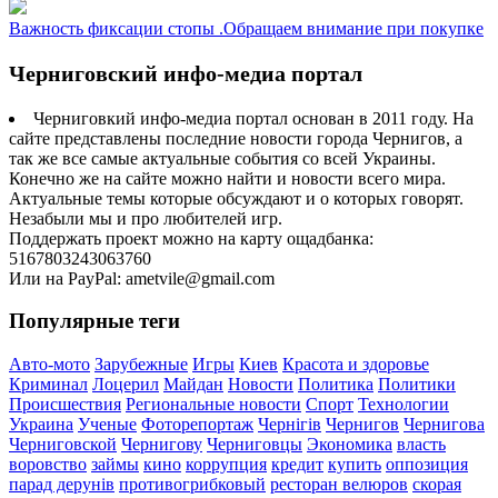
Важность фиксации стопы .Обращаем внимание при покупке
Черниговский инфо-медиа портал
Черниговкий инфо-медиа портал основан в 2011 году. На
сайте представлены последние новости города Чернигов, а
так же все самые актуальные события со всей Украины.
Конечно же на сайте можно найти и новости всего мира.
Актуальные темы которые обсуждают и о которых говорят.
Незабыли мы и про любителей игр.
Поддержать проект можно на карту ощадбанка:
5167803243063760
Или на PayPal: ametvile@gmail.com
Популярные теги
Авто-мото
Зарубежные
Игры
Киев
Красота и здоровье
Криминал
Лоцерил
Майдан
Новости
Политика
Политики
Происшествия
Региональные новости
Спорт
Технологии
Украина
Ученые
Фоторепортаж
Чернігів
Чернигов
Чернигова
Черниговской
Чернигову
Черниговцы
Экономика
власть
воровство
займы
кино
коррупция
кредит
купить
оппозиция
парад дерунів
противогрибковый
ресторан велюров
скорая