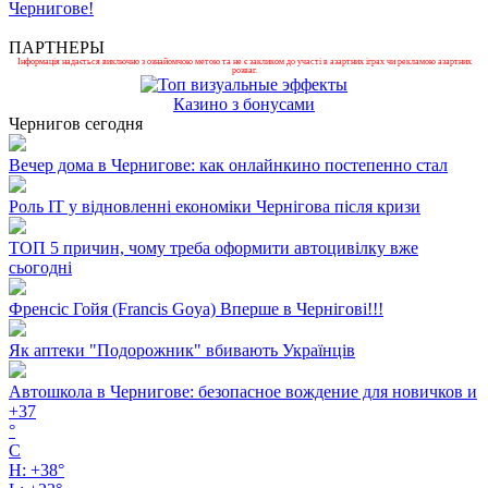
Чернигове!
ПАРТНЕРЫ
Інформація надається виключно з ознайомчою метою та не є закликом до участі в азартних іграх чи рекламою азартних
розваг.
Казино з бонусами
Чернигов сегодня
Вечер дома в Чернигове: как онлайнкино постепенно стал
Роль ІТ у відновленні економіки Чернігова після кризи
ТОП 5 причин, чому треба оформити автоцивілку вже
сьогодні
Френсіс Гойя (Francis Goya) Вперше в Чернігові!!!
Як аптеки "Подорожник" вбивають Українців
Автошкола в Чернигове: безопасное вождение для новичков и
+
37
°
C
H:
+
38°