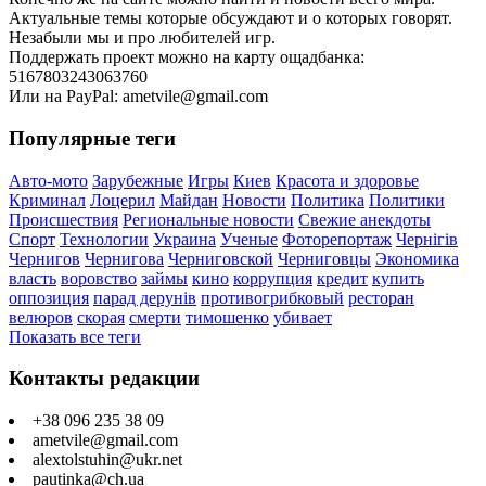
Актуальные темы которые обсуждают и о которых говорят.
Незабыли мы и про любителей игр.
Поддержать проект можно на карту ощадбанка:
5167803243063760
Или на PayPal: ametvile@gmail.com
Популярные теги
Авто-мото
Зарубежные
Игры
Киев
Красота и здоровье
Криминал
Лоцерил
Майдан
Новости
Политика
Политики
Происшествия
Региональные новости
Свежие анекдоты
Спорт
Технологии
Украина
Ученые
Фоторепортаж
Чернігів
Чернигов
Чернигова
Черниговской
Черниговцы
Экономика
власть
воровство
займы
кино
коррупция
кредит
купить
оппозиция
парад дерунів
противогрибковый
ресторан
велюров
скорая
смерти
тимошенко
убивает
Показать все теги
Контакты редакции
+38 096 235 38 09
ametvile@gmail.com
alextolstuhin@ukr.net
pautinka@ch.ua