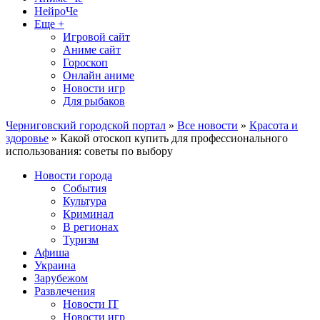
НейроЧе
Еще +
Игровой сайт
Аниме сайт
Гороскоп
Онлайн аниме
Новости игр
Для рыбаков
Черниговский городской портал
»
Все новости
»
Красота и
здоровье
» Какой отоскоп купить для профессионального
использования: советы по выбору
Новости города
События
Культура
Криминал
В регионах
Туризм
Афиша
Украина
Зарубежом
Развлечения
Новости IT
Новости игр