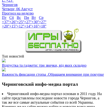
L:
+
23°
Чернигов
Четверг, 06 Август
Прогноз на неделю
Пт
Сб
Вс
Пн
Вт
Ср
+
37°
+
26°
+
25°
+
27°
+
30°
+
27°
+
20°
+
15°
+
12°
+
14°
+
16°
+
18°
Топ новостей
Відпустка та гаджети: три звички, від яких складно
Важность фиксации стопы .Обращаем внимание при покупке
Черниговский инфо-медиа портал
Черниговкий инфо-медиа портал основан в 2011 году. На
сайте представлены последние новости города Чернигов, а
так же все самые актуальные события со всей Украины.
Конечно же на сайте можно найти и новости всего мира.