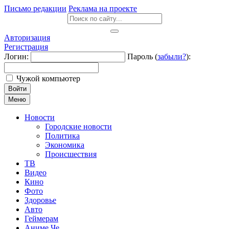
Письмо редакции
Реклама на проекте
Авторизация
Регистрация
Логин:
Пароль (
забыли?
):
Чужой компьютер
Войти
Меню
Новости
Городские новости
Политика
Экономика
Происшествия
ТВ
Видео
Кино
Фото
Здоровье
Авто
Геймерам
Аниме Че