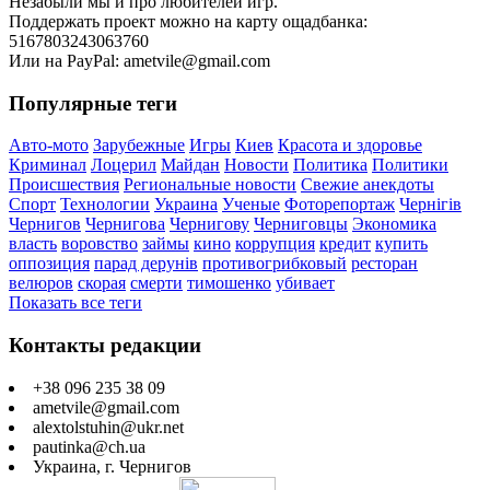
Незабыли мы и про любителей игр.
Поддержать проект можно на карту ощадбанка:
5167803243063760
Или на PayPal: ametvile@gmail.com
Популярные теги
Авто-мото
Зарубежные
Игры
Киев
Красота и здоровье
Криминал
Лоцерил
Майдан
Новости
Политика
Политики
Происшествия
Региональные новости
Свежие анекдоты
Спорт
Технологии
Украина
Ученые
Фоторепортаж
Чернігів
Чернигов
Чернигова
Чернигову
Черниговцы
Экономика
власть
воровство
займы
кино
коррупция
кредит
купить
оппозиция
парад дерунів
противогрибковый
ресторан
велюров
скорая
смерти
тимошенко
убивает
Показать все теги
Контакты редакции
+38 096 235 38 09
ametvile@gmail.com
alextolstuhin@ukr.net
pautinka@ch.ua
Украина, г. Чернигов