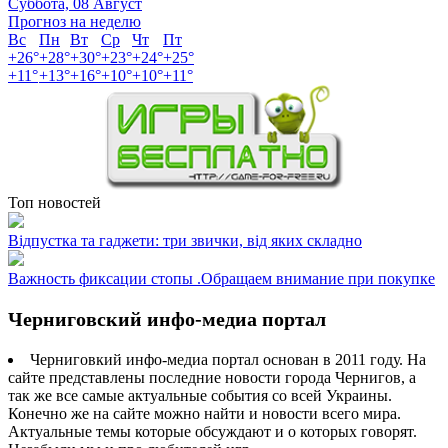
Суббота, 08 Август
Прогноз на неделю
Вс
Пн
Вт
Ср
Чт
Пт
+
26°
+
28°
+
30°
+
23°
+
24°
+
25°
+
11°
+
13°
+
16°
+
10°
+
10°
+
11°
Топ новостей
Відпустка та гаджети: три звички, від яких складно
Важность фиксации стопы .Обращаем внимание при покупке
Черниговский инфо-медиа портал
Черниговкий инфо-медиа портал основан в 2011 году. На
сайте представлены последние новости города Чернигов, а
так же все самые актуальные события со всей Украины.
Конечно же на сайте можно найти и новости всего мира.
Актуальные темы которые обсуждают и о которых говорят.