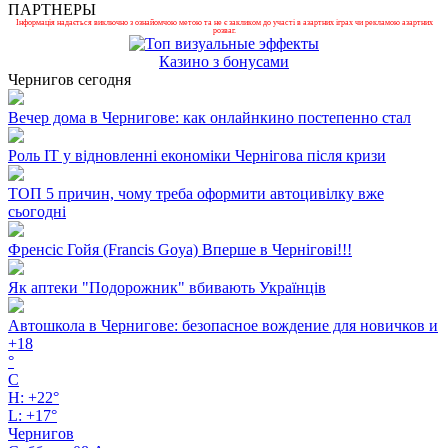
ПАРТНЕРЫ
Інформація надається виключно з ознайомчою метою та не є закликом до участі в азартних іграх чи рекламою азартних
розваг.
Казино з бонусами
Чернигов сегодня
Вечер дома в Чернигове: как онлайнкино постепенно стал
Роль ІТ у відновленні економіки Чернігова після кризи
ТОП 5 причин, чому треба оформити автоцивілку вже
сьогодні
Френсіс Гойя (Francis Goya) Вперше в Чернігові!!!
Як аптеки "Подорожник" вбивають Українців
Автошкола в Чернигове: безопасное вождение для новичков и
+
18
°
C
H:
+
22°
L:
+
17°
Чернигов