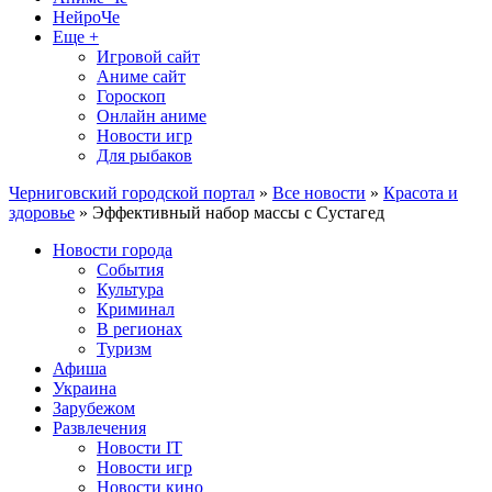
НейроЧе
Еще +
Игровой сайт
Аниме сайт
Гороскоп
Онлайн аниме
Новости игр
Для рыбаков
Черниговский городской портал
»
Все новости
»
Красота и
здоровье
» Эффективный набор массы с Сустагед
Новости города
События
Культура
Криминал
В регионах
Туризм
Афиша
Украина
Зарубежом
Развлечения
Новости IT
Новости игр
Новости кино