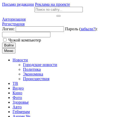
Письмо редакции
Реклама на проекте
Авторизация
Регистрация
Логин:
Пароль (
забыли?
):
Чужой компьютер
Войти
Меню
Новости
Городские новости
Политика
Экономика
Происшествия
ТВ
Видео
Кино
Фото
Здоровье
Авто
Геймерам
Аниме Че