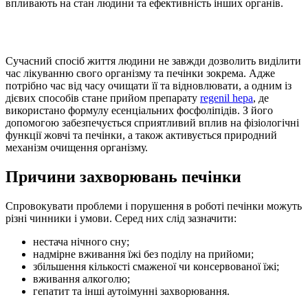
впливають на стан людини та ефективність інших органів.
Сучасний спосіб життя людини не завжди дозволить виділити
час лікуванню свого організму та печінки зокрема. Адже
потрібно час від часу очищати її та відновлювати, а одним із
дієвих способів стане прийом препарату
regenil hepa
, де
використано формулу есенціальних фосфоліпідів. З його
допомогою забезпечується сприятливий вплив на фізіологічні
функції жовчі та печінки, а також активується природний
механізм очищення організму.
Причини захворювань печінки
Спровокувати проблеми і порушення в роботі печінки можуть
різні чинники і умови. Серед них слід зазначити:
нестача нічного сну;
надмірне вживання їжі без поділу на прийоми;
збільшення кількості смаженої чи консервованої їжі;
вживання алкоголю;
гепатит та інші аутоімунні захворювання.