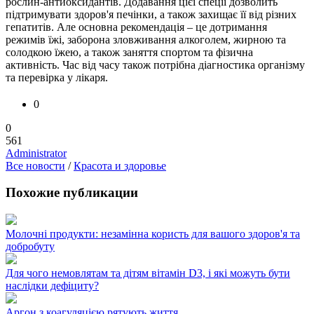
рослин-антиоксидантів. Додавання цієї спеції дозволить
підтримувати здоров'я печінки, а також захищає її від різних
гепатитів. Але основна рекомендація – це дотримання
режимів їжі, заборона зловживання алкоголем, жирною та
солодкою їжею, а також заняття спортом та фізична
активність. Час від часу також потрібна діагностика організму
та перевірка у лікаря.
0
0
561
Administrator
Все новости
/
Красота и здоровье
Похожие публикации
Молочні продукти: незамінна користь для вашого здоров'я та
добробуту
Для чого немовлятам та дітям вітамін D3, і які можуть бути
наслідки дефіциту?
Аргон з коагуляцією рятують життя