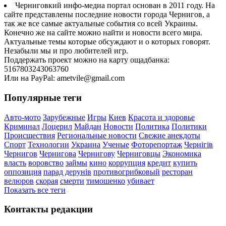
Черниговкий инфо-медиа портал основан в 2011 году. На
сайте представлены последние новости города Чернигов, а
так же все самые актуальные события со всей Украины.
Конечно же на сайте можно найти и новости всего мира.
Актуальные темы которые обсуждают и о которых говорят.
Незабыли мы и про любителей игр.
Поддержать проект можно на карту ощадбанка:
5167803243063760
Или на PayPal: ametvile@gmail.com
Популярные теги
Авто-мото
Зарубежные
Игры
Киев
Красота и здоровье
Криминал
Лоцерил
Майдан
Новости
Политика
Политики
Происшествия
Региональные новости
Свежие анекдоты
Спорт
Технологии
Украина
Ученые
Фоторепортаж
Чернігів
Чернигов
Чернигова
Чернигову
Черниговцы
Экономика
власть
воровство
займы
кино
коррупция
кредит
купить
оппозиция
парад дерунів
противогрибковый
ресторан
велюров
скорая
смерти
тимошенко
убивает
Показать все теги
Контакты редакции