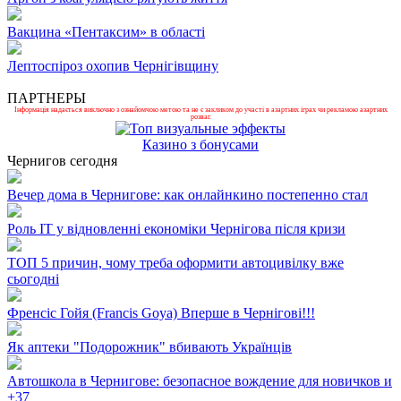
Вакцина «Пентаксим» в області
Лептоспіроз охопив Чернігівщину
ПАРТНЕРЫ
Інформація надається виключно з ознайомчою метою та не є закликом до участі в азартних іграх чи рекламою азартних
розваг.
Казино з бонусами
Чернигов сегодня
Вечер дома в Чернигове: как онлайнкино постепенно стал
Роль ІТ у відновленні економіки Чернігова після кризи
ТОП 5 причин, чому треба оформити автоцивілку вже
сьогодні
Френсіс Гойя (Francis Goya) Вперше в Чернігові!!!
Як аптеки "Подорожник" вбивають Українців
Автошкола в Чернигове: безопасное вождение для новичков и
+
37