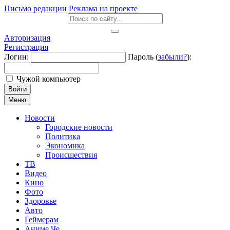
Письмо редакции
Реклама на проекте
Авторизация
Регистрация
Логин:
Пароль (
забыли?
):
Чужой компьютер
Войти
Меню
Новости
Городские новости
Политика
Экономика
Происшествия
ТВ
Видео
Кино
Фото
Здоровье
Авто
Геймерам
Аниме Че