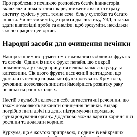
Про проблеми з печінкою розповість безліч індикаторів,
включаючи пожовтіння шкіри, зниження ваги та втрату
апетиту, сухість у роті, темна сеча, біль у суглобах та багато
іншого. Чи не зайвим буде пройти діагностику, УЗД, а також
здати відповідні проби та аналізи, щоб зрозуміти, наскільки
якісно працює цей орган.
Народні засоби для очищення печінки
Найпростішим інструментом є вживання особливих фруктів
та овочів. Одним із них є фрукт папайя, що є вкрай
поживним, а у складі присутня велика кількість цукру та
клітковини. Сік цього фрукта насичений пептидами, що
дозволить печінці нормально функціонувати. Крім того,
речовини дозволяють знизити ймовірність розвитку раку
печінки на ранніх стадіях.
Настій з кульбаб включає в себе антисептичні речовини, що
також дозволяють виконати очищення печінки. Відвар
потрібно пити двічі на день, підтримуючи нормальне
функціонування органу. Додатково можна варити коріння цієї
рослини та додавати корицю.
Куркума, що є жовтою приправою, є одним із найкращих