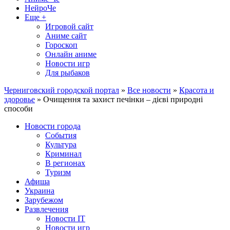
НейроЧе
Еще +
Игровой сайт
Аниме сайт
Гороскоп
Онлайн аниме
Новости игр
Для рыбаков
Черниговский городской портал
»
Все новости
»
Красота и
здоровье
» Очищення та захист печінки – дієві природні
способи
Новости города
События
Культура
Криминал
В регионах
Туризм
Афиша
Украина
Зарубежом
Развлечения
Новости IT
Новости игр