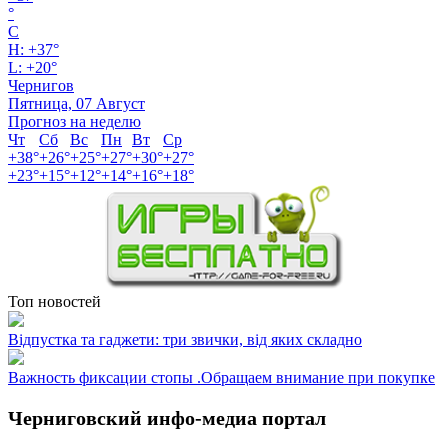
°
C
H:
+
37°
L:
+
20°
Чернигов
Пятница, 07 Август
Прогноз на неделю
Чт
Сб
Вс
Пн
Вт
Ср
+
38°
+
26°
+
25°
+
27°
+
30°
+
27°
+
23°
+
15°
+
12°
+
14°
+
16°
+
18°
Топ новостей
Відпустка та гаджети: три звички, від яких складно
Важность фиксации стопы .Обращаем внимание при покупке
Черниговский инфо-медиа портал