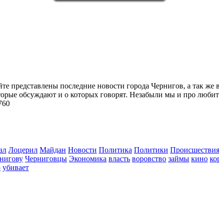
йте представлены последние новости города Чернигов, а так же 
торые обсуждают и о которых говорят. Незабыли мы и про любит
760
ал
Лоцерил
Майдан
Новости
Политика
Политики
Происшестви
нигову
Черниговцы
Экономика
власть
воровство
займы
кино
ко
о
убивает