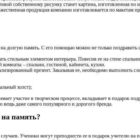
тивой собственному рисунку станет картина, изготовленная по 
дожественная продукция компании изготавливается по макетам 
 на долгую память. С его помощью можно не только поздравить 
тать стильным элементом интерьера. Повесив ее на стене спаль
 комнаты – спальни, гостиной, кабинета, кухни.
ализированный презент. Заказывая ее, необходимо выполнить с
альный холст);
мает участие в творческом процессе, вкладывает в подарок по
ю вещь даже самого популярного и дорогого бренда.
 на память?
лучаев. Ученики могут преподнести ее в подарок учителю на пам