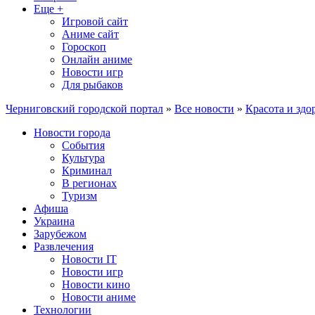
Еще +
Игровой сайт
Аниме сайт
Гороскоп
Онлайн аниме
Новости игр
Для рыбаков
Черниговский городской портал
»
Все новости
»
Красота и здо
Новости города
События
Культура
Криминал
В регионах
Туризм
Афиша
Украина
Зарубежом
Развлечения
Новости IT
Новости игр
Новости кино
Новости аниме
Технологии