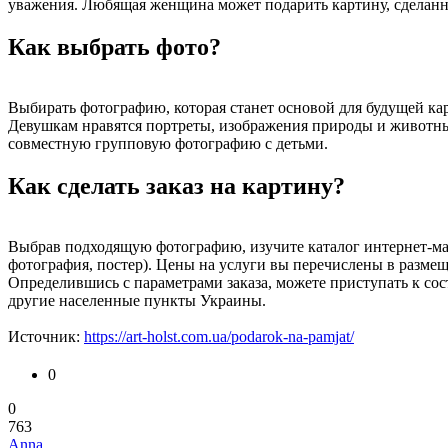
уважения. Любящая женщина может подарить картину, сделанн
Как выбрать фото?
Выбирать фотографию, которая станет основой для будущей кар
Девушкам нравятся портреты, изображения природы и животны
совместную групповую фотографию с детьми.
Как сделать заказ на картину?
Выбрав подходящую фотографию, изучите каталог интернет-маг
фотография, постер). Цены на услуги вы перечислены в размещ
Определившись с параметрами заказа, можете приступать к сос
другие населенные пункты Украины.
Источник:
https://art-holst.com.ua/podarok-na-pamjat/
0
0
763
Anna