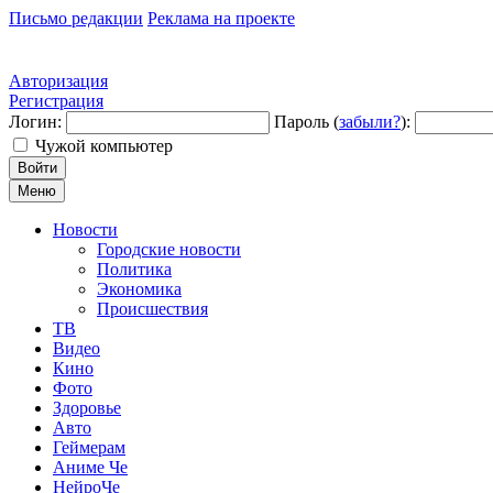
Письмо редакции
Реклама на проекте
Авторизация
Регистрация
Логин:
Пароль (
забыли?
):
Чужой компьютер
Войти
Меню
Новости
Городские новости
Политика
Экономика
Происшествия
ТВ
Видео
Кино
Фото
Здоровье
Авто
Геймерам
Аниме Че
НейроЧе