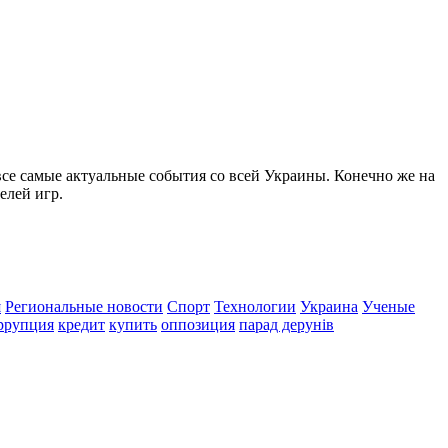
все самые актуальные события со всей Украины. Конечно же на
елей игр.
я
Региональные новости
Спорт
Технологии
Украина
Ученые
ррупция
кредит
купить
оппозиция
парад дерунів