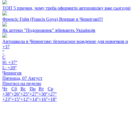
ТОП 5 причин, чому треба оформити автоцивілку вже сьогодні
Френсіс Гойя (Francis Goya) Вперше в Чернігові!!!
Як аптеки "Подорожник" вбивають Українців
Автошкола в Чернигове: безопасное вождение для новичков и
+
37
°
C
H:
+
37°
L:
+
20°
Чернигов
Пятница, 07 Август
Прогноз на неделю
Чт
Сб
Вс
Пн
Вт
Ср
+
38°
+
26°
+
25°
+
27°
+
30°
+
27°
+
23°
+
15°
+
12°
+
14°
+
16°
+
18°