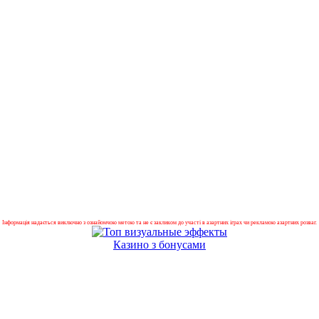
Інформація надається виключно з ознайомчою метою та не є закликом до участі в азартних іграх чи рекламою азартних розваг.
Казино з бонусами