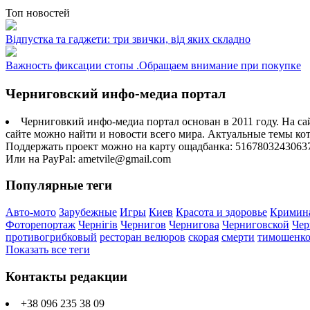
Топ новостей
Відпустка та гаджети: три звички, від яких складно
Важность фиксации стопы .Обращаем внимание при покупке
Черниговский инфо-медиа портал
Черниговкий инфо-медиа портал основан в 2011 году. На са
сайте можно найти и новости всего мира. Актуальные темы ко
Поддержать проект можно на карту ощадбанка: 5167803243063
Или на PayPal: ametvile@gmail.com
Популярные теги
Авто-мото
Зарубежные
Игры
Киев
Красота и здоровье
Кримин
Фоторепортаж
Чернігів
Чернигов
Чернигова
Черниговской
Чер
противогрибковый
ресторан велюров
скорая
смерти
тимошенк
Показать все теги
Контакты редакции
+38 096 235 38 09