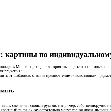
: картины по индивидуальному 
одарки. Многие преподносят приятные презенты не только по пр
ля вручения?
дить от шаблонов, отдавая предпочтение эксклюзивным предмета
амять
т вещь, сделанная своими руками, например, собственноручно н
ь красивый рисунок самостоятельно могут только люди, имеющи