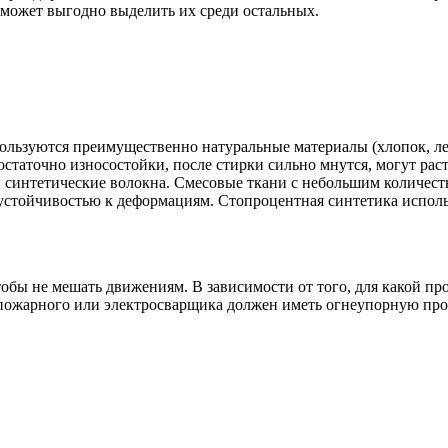
оможет выгодно выделить их среди остальных.
ользуются преимущественно натуральные материалы (хлопок, лен
остаточно износостойки, после стирки сильно мнутся, могут ра
и синтетические волокна. Смесовые ткани с небольшим количес
стойчивостью к деформациям. Стопроцентная синтетика использ
бы не мешать движениям. В зависимости от того, для какой про
ожарного или электросварщика должен иметь огнеупорную пропи