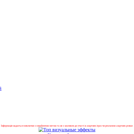
й
Інформація надається виключно з ознайомчою метою та не є закликом до участі в азартних іграх чи рекламою азартних розваг.