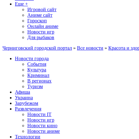
Еще +
Игровой сайт
Аниме сайт
Гороскоп
Онлайн аниме
Новости игр
Для рыбаков
Черниговский городской портал
»
Все новости
»
Красота и здо
Новости города
События
Культура
Криминал
В регионах
Туризм
Афиша
Украина
Зарубежом
Развлечения
Новости IT
Новости игр
Новости кино
Новости аниме
Технологии