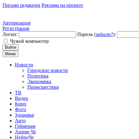
Письмо редакции
Реклама на проекте
Авторизация
Регистрация
Логин:
Пароль (
забыли?
):
Чужой компьютер
Войти
Меню
Новости
Городские новости
Политика
Экономика
Происшествия
ТВ
Видео
Кино
Фото
Здоровье
Авто
Геймерам
Аниме Че
НейроЧе