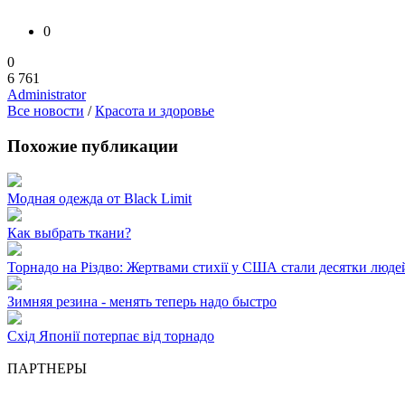
0
0
6 761
Administrator
Все новости
/
Красота и здоровье
Похожие публикации
Модная одежда от Black Limit
Как выбрать ткани?
Торнадо на Різдво: Жертвами стихії у США стали десятки люде
Зимняя резина - менять теперь надо быстро
Схід Японії потерпає від торнадо
ПАРТНЕРЫ