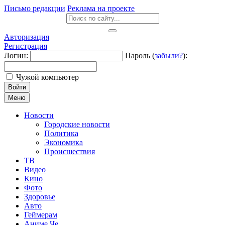
Письмо редакции
Реклама на проекте
Авторизация
Регистрация
Логин:
Пароль (
забыли?
):
Чужой компьютер
Войти
Меню
Новости
Городские новости
Политика
Экономика
Происшествия
ТВ
Видео
Кино
Фото
Здоровье
Авто
Геймерам
Аниме Че