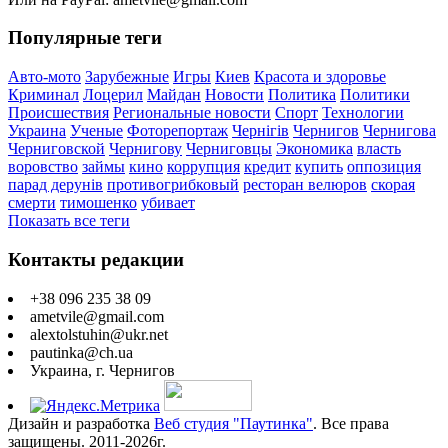
Популярные теги
Авто-мото
Зарубежные
Игры
Киев
Красота и здоровье
Криминал
Лоцерил
Майдан
Новости
Политика
Политики
Происшествия
Региональные новости
Спорт
Технологии
Украина
Ученые
Фоторепортаж
Чернігів
Чернигов
Чернигова
Черниговской
Чернигову
Черниговцы
Экономика
власть
воровство
займы
кино
коррупция
кредит
купить
оппозиция
парад дерунів
противогрибковый
ресторан велюров
скорая
смерти
тимошенко
убивает
Показать все теги
Контакты редакции
+38 096 235 38 09
ametvile@gmail.com
alextolstuhin@ukr.net
pautinka@ch.ua
Украина, г. Чернигов
Дизайн и разработка
Веб студия "Паутинка"
. Все права
защищены. 2011-2026г.