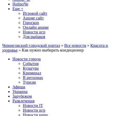
НейроЧе
Еще +
Игровой сайт
Аниме сайт
Гороскоп
Онлайн аниме
Новости игр
Для рыбаков
Черниговский городской портал
»
Все новости
»
Красота и
здоровье
» Как нужно выбирать кондиционер
Новости города
События
Культура
Криминал
В регионах
Туризм
Афиша
Украина
Зарубежом
Развлечения
Новости IT
Новости игр
Новости кино