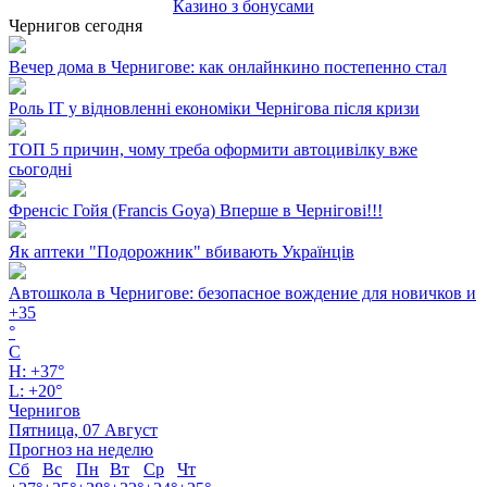
Казино з бонусами
Чернигов сегодня
Вечер дома в Чернигове: как онлайнкино постепенно стал
Роль ІТ у відновленні економіки Чернігова після кризи
ТОП 5 причин, чому треба оформити автоцивілку вже
сьогодні
Френсіс Гойя (Francis Goya) Вперше в Чернігові!!!
Як аптеки "Подорожник" вбивають Українців
Автошкола в Чернигове: безопасное вождение для новичков и
+
35
°
C
H:
+
37°
L:
+
20°
Чернигов
Пятница, 07 Август
Прогноз на неделю
Сб
Вс
Пн
Вт
Ср
Чт