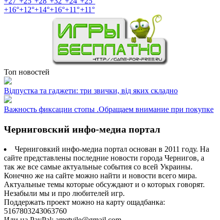
+
27°
+
25°
+
28°
+
32°
+
24°
+
25°
+
16°
+
12°
+
14°
+
16°
+
11°
+
11°
Топ новостей
Відпустка та гаджети: три звички, від яких складно
Важность фиксации стопы .Обращаем внимание при покупке
Черниговский инфо-медиа портал
Черниговкий инфо-медиа портал основан в 2011 году. На
сайте представлены последние новости города Чернигов, а
так же все самые актуальные события со всей Украины.
Конечно же на сайте можно найти и новости всего мира.
Актуальные темы которые обсуждают и о которых говорят.
Незабыли мы и про любителей игр.
Поддержать проект можно на карту ощадбанка:
5167803243063760
Или на PayPal: ametvile@gmail.com