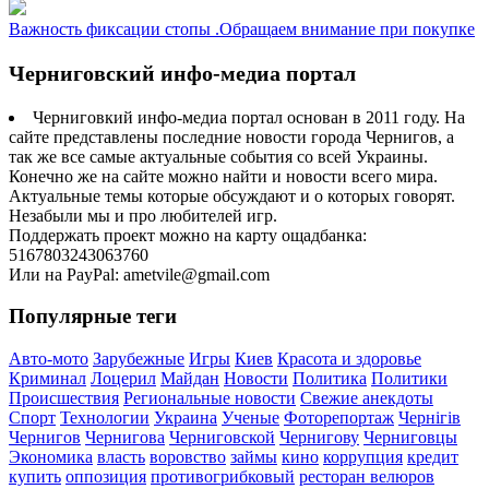
Важность фиксации стопы .Обращаем внимание при покупке
Черниговский инфо-медиа портал
Черниговкий инфо-медиа портал основан в 2011 году. На
сайте представлены последние новости города Чернигов, а
так же все самые актуальные события со всей Украины.
Конечно же на сайте можно найти и новости всего мира.
Актуальные темы которые обсуждают и о которых говорят.
Незабыли мы и про любителей игр.
Поддержать проект можно на карту ощадбанка:
5167803243063760
Или на PayPal: ametvile@gmail.com
Популярные теги
Авто-мото
Зарубежные
Игры
Киев
Красота и здоровье
Криминал
Лоцерил
Майдан
Новости
Политика
Политики
Происшествия
Региональные новости
Свежие анекдоты
Спорт
Технологии
Украина
Ученые
Фоторепортаж
Чернігів
Чернигов
Чернигова
Черниговской
Чернигову
Черниговцы
Экономика
власть
воровство
займы
кино
коррупция
кредит
купить
оппозиция
противогрибковый
ресторан велюров