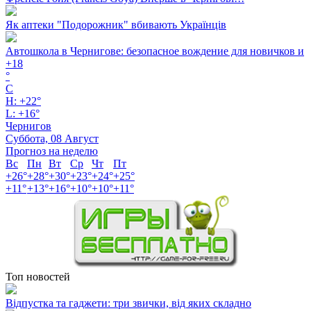
Як аптеки "Подорожник" вбивають Українців
Автошкола в Чернигове: безопасное вождение для новичков и
+
18
°
C
H:
+
22°
L:
+
16°
Чернигов
Суббота, 08 Август
Прогноз на неделю
Вс
Пн
Вт
Ср
Чт
Пт
+
26°
+
28°
+
30°
+
23°
+
24°
+
25°
+
11°
+
13°
+
16°
+
10°
+
10°
+
11°
Топ новостей
Відпустка та гаджети: три звички, від яких складно