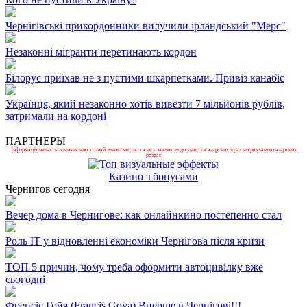
Чернігівські прикордонники вилучили ірландський "Мерс"
Незаконні мігранти перетинають кордон
Білорус приїхав не з пустими шкарпетками. Привіз канабіс
Українця, який незаконно хотів вивезти 7 мільйонів рублів,
затримали на кордоні
ПАРТНЕРЫ
Інформація надається виключно з ознайомчою метою та не є закликом до участі в азартних іграх чи рекламою азартних
розваг.
Казино з бонусами
Чернигов сегодня
Вечер дома в Чернигове: как онлайнкино постепенно стал
Роль ІТ у відновленні економіки Чернігова після кризи
ТОП 5 причин, чому треба оформити автоцивілку вже
сьогодні
Френсіс Гойя (Francis Goya) Вперше в Чернігові!!!