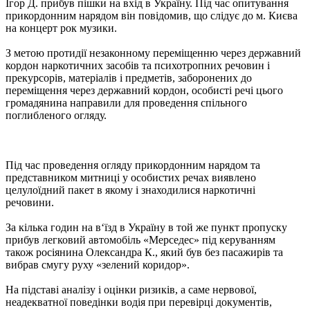
Ігор Д. прибув пішки на вхід в Україну. Під час опитування
прикордонним нарядом він повідомив, що слідує до м. Києва
на концерт рок музики.
З метою протидії незаконному переміщенню через державний
кордон наркотичних засобів та психотропних речовин і
прекурсорів, матеріалів і предметів, заборонених до
переміщення через державний кордон, особисті речі цього
громадянина направили для проведення спільного
поглибленого огляду.
Під час проведення огляду прикордонним нарядом та
представником митниці у особистих речах виявлено
целулоїдний пакет в якому і знаходилися наркотичні
речовини.
За кілька годин на в‘їзд в Україну в той же пункт пропуску
прибув легковий автомобіль «Мерседес» під керуванням
також росіянина Олександра К., який був без пасажирів та
вибрав смугу руху «зелений коридор».
На підставі аналізу і оцінки ризиків, а саме нервової,
неадекватної поведінки водія при перевірці документів,