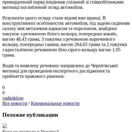
прикордонний наряд ініціював спільний зі співробітниками
митниці поглиблений огляд автомобіля.
Результати цього огляду стали відомі вже вранці. В
конструктивних особливостях автомобіля, під заднім сидінням
салону між металевим каркасом та поролоном, знайдено
пакунок з речовиною білого кольору, попередньо кокаїн,
вагою 48,43 грама, 3 пакунка з речовиною коричневого
кольору, попередньо гашиш, вагою 264,65 грама та 2 пакунки
з кристалічною речовиною біло-сірого кольору вагою 1,95
грама.
Водія та виявлену речовину направлено до Чернігівської
митниці для проведення експертного дослідження та
прийняття правового рішення.
0
0
vadimklose
Все новости
/
Криминальные новости
Похожие публикации
Кого не пустили в Україну?