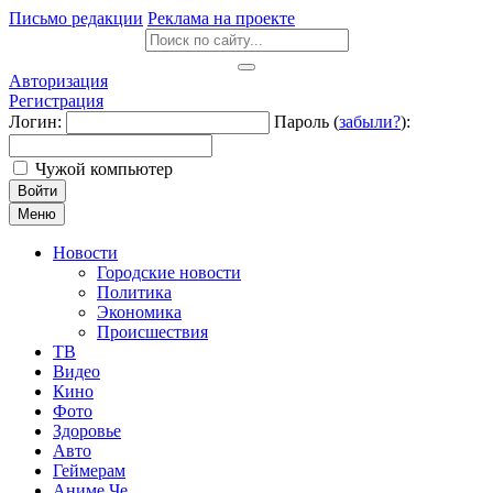
Письмо редакции
Реклама на проекте
Авторизация
Регистрация
Логин:
Пароль (
забыли?
):
Чужой компьютер
Войти
Меню
Новости
Городские новости
Политика
Экономика
Происшествия
ТВ
Видео
Кино
Фото
Здоровье
Авто
Геймерам
Аниме Че