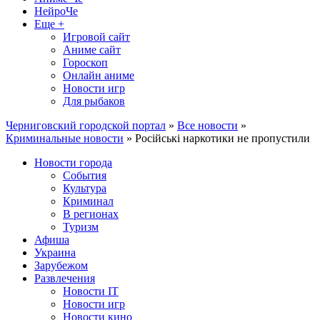
НейроЧе
Еще +
Игровой сайт
Аниме сайт
Гороскоп
Онлайн аниме
Новости игр
Для рыбаков
Черниговский городской портал
»
Все новости
»
Криминальные новости
» Російські наркотики не пропустили
Новости города
События
Культура
Криминал
В регионах
Туризм
Афиша
Украина
Зарубежом
Развлечения
Новости IT
Новости игр
Новости кино