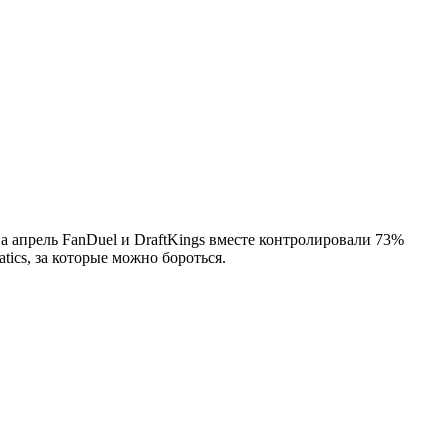
а апрель FanDuel и DraftKings вместе контролировали 73%
ics, за которые можно бороться.