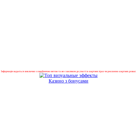
Інформація надається виключно з ознайомчою метою та не є закликом до участі в азартних іграх чи рекламою азартних розваг.
Казино з бонусами