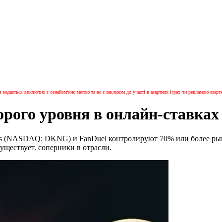
я надається виключно з ознайомчою метою та не є закликом до участі в азартних іграх чи рекламою азартн
орого уровня в онлайн-ставках
gs (NASDAQ: DKNG) и FanDuel контролируют 70% или более рынка
уществует. соперники в отрасли.