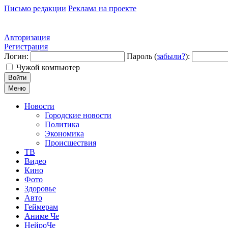
Письмо редакции
Реклама на проекте
Авторизация
Регистрация
Логин:
Пароль (
забыли?
):
Чужой компьютер
Войти
Меню
Новости
Городские новости
Политика
Экономика
Происшествия
ТВ
Видео
Кино
Фото
Здоровье
Авто
Геймерам
Аниме Че
НейроЧе