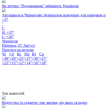
Як аптеки "Подорожник" вбивають Українців
Автошкола в Чернигове: безопасное вождение для новичков и
+
37
°
C
H:
+
37°
L:
+
20°
Чернигов
Пятница, 07 Август
Прогноз на неделю
Чт
Сб
Вс
Пн
Вт
Ср
+
38°
+
26°
+
25°
+
27°
+
30°
+
27°
+
23°
+
15°
+
12°
+
14°
+
16°
+
18°
Топ новостей
Відпустка та гаджети: три звички, від яких складно