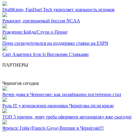
DraftKings, FanDuel Tech укрепляет лояльность игроков
Реквизит, презираемый боссом NCAA
Рождение Бойда/Слухи о Пенне
Пенн сосредоточился на поддержке ставки на ESPN
Світ Азартних Ігор Із Високими Ставками
ПАРТНЕРЫ
Чернигов сегодня
Вечер дома в Чернигове: как онлайнкино постепенно стал
Роль ІТ у відновленні економіки Чернігова після кризи
ТОП 5 причин, чому треба оформити автоцивілку вже сьогодні
Френсіс Гойя (Francis Goya) Вперше в Чернігові!!!