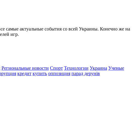
все самые актуальные события со всей Украины. Конечно же на
елей игр.
я
Региональные новости
Спорт
Технологии
Украина
Ученые
ррупция
кредит
купить
оппозиция
парад дерунів