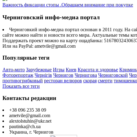
Важность фиксации стопы .Обращаем внимание при покупке
Черниговский инфо-медиа портал
Черниговкий инфо-медиа портал основан в 2011 году. На са
сайте можно найти и новости всего мира. Актуальные темы ко
Поддержать проект можно на карту ощадбанка: 5167803243063
Или на PayPal: ametvile@gmail.com
Популярные теги
Авто-мото
Зарубежные
Игры
Киев
Красота и здоровье
Кримин
Фоторепортаж
Чернігів
Чернигов
Чернигова
Черниговской
Чер
противогрибковый
ресторан велюров
скорая
смерти
тимошенк
Показать все теги
Контакты редакции
+38 096 235 38 09
ametvile@gmail.com
alextolstuhin@ukr.net
pautinka@ch.ua
Украина, г. Чернигов