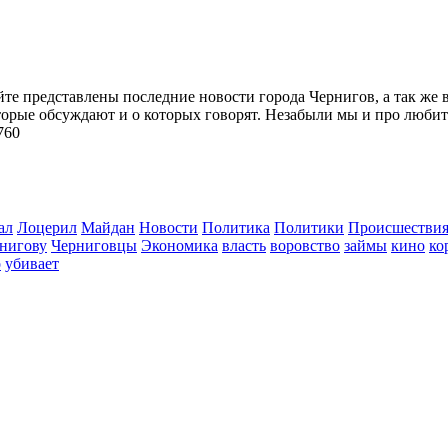
йте представлены последние новости города Чернигов, а так же 
торые обсуждают и о которых говорят. Незабыли мы и про любит
760
ал
Лоцерил
Майдан
Новости
Политика
Политики
Происшестви
нигову
Черниговцы
Экономика
власть
воровство
займы
кино
ко
о
убивает