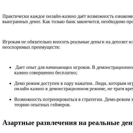
Практически каждое онлайн-казино даёт возможность ознаком
выигранных денег. Как только банк закончится, необходимо пр
Игрокам не обязательно вносить реальные деньги на депозит и
неоспоримых преимуществ:
Дает опыт для начинающих игроков. В демонстрационном
казино совершенно бесплатно;
Демо режим доступен в пару нажатии. Люди, которым игр
онлайн казино в демонстрационном режиме, не тратя вре
Возможность потренироваться в стратегии. Демо-режим э
теорию опытных геймеров.
Азартные развлечения на реальные ден