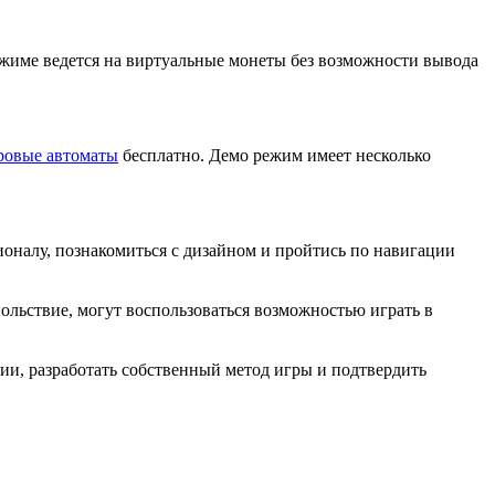
ежиме ведется на виртуальные монеты без возможности вывода
ровые автоматы
бесплатно. Демо режим имеет несколько
налу, познакомиться с дизайном и пройтись по навигации
ольствие, могут воспользоваться возможностью играть в
ии, разработать собственный метод игры и подтвердить