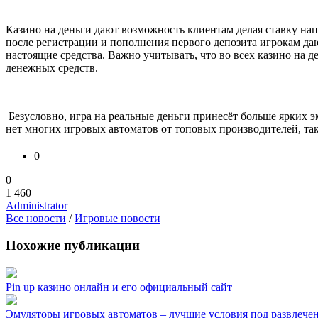
Казино на деньги дают возможность клиентам делая ставку нап
после регистрации и пополнения первого депозита игрокам да
настоящие средства. Важно учитывать, что во всех казино на
денежных средств.
Безусловно, игра на реальные деньги принесёт больше ярких э
нет многих игровых автоматов от топовых производителей, так
0
0
1 460
Administrator
Все новости
/
Игровые новости
Похожие публикации
Pin up казино онлайн и его официальный сайт
Эмуляторы игровых автоматов – лучшие условия под развлече