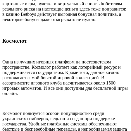
карточные игры, рулетка и виртуальный спорт. Любителям
реального риска на настоящие деньги здесь тоже понравится:
в казино Betboys действует выгодная бонусная политика, а
некоторые бонусы даже отыгрывать не нужно.
Космолот
Одна из лучших игорных платформ на постсоветском
пространстве. Космолот работает как лотерейный ресурс и
поддерживается государством. Кроме того, данное казино
располагает самой богатой игровой коллекцией. В
ассортименте игрового клуба насчитывается около 1500
игровых автоматов. И все они доступны для бесплатной игры
онлайн.
Космолот пользуется особой популярностью среди
украинских гемблеров, ведь он и создан при поддержке
государства. Удобные платёжные системы обеспечивают
быстрые и бесперебойные переводы, а непробиваемая защита