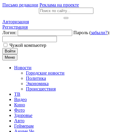
Письмо редакции
Реклама на проекте
Авторизация
Регистрация
Логин:
Пароль (
забыли?
):
Чужой компьютер
Войти
Меню
Новости
Городские новости
Политика
Экономика
Происшествия
ТВ
Видео
Кино
Фото
Здоровье
Авто
Геймерам
Аниме Че