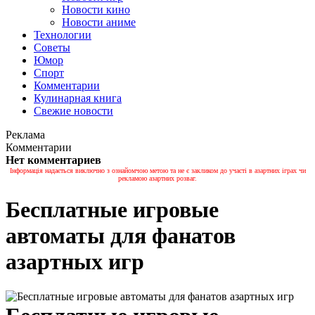
Новости кино
Новости аниме
Технологии
Советы
Юмор
Спорт
Комментарии
Кулинарная книга
Свежие новости
Реклама
Комментарии
Нет комментариев
Інформація надається виключно з ознайомчою метою та не є закликом до участі в азартних іграх чи
рекламою азартних розваг.
Бесплатные игровые
автоматы для фанатов
азартных игр