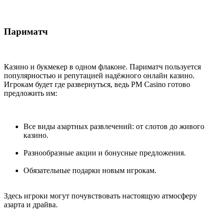
Париматч
Казино и букмекер в одном флаконе. Париматч пользуется
популярностью и репутацией надёжного онлайн казино.
Игрокам будет где развернуться, ведь PM Casino готово
предложить им:
Все виды азартных развлечений: от слотов до живого
казино.
Разнообразные акции и бонусные предложения.
Обязательные подарки новым игрокам.
Здесь игроки могут почувствовать настоящую атмосферу
азарта и драйва.