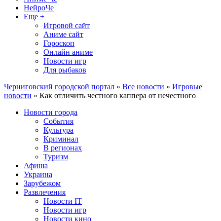
НейроЧе
Еще +
Игровой сайт
Аниме сайт
Гороскоп
Онлайн аниме
Новости игр
Для рыбаков
Черниговский городской портал
»
Все новости
»
Игровые
новости
» Как отличить честного каппера от нечестного
Новости города
События
Культура
Криминал
В регионах
Туризм
Афиша
Украина
Зарубежом
Развлечения
Новости IT
Новости игр
Новости кино