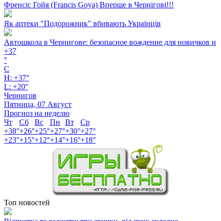
Френсіс Гойя (Francis Goya) Вперше в Чернігові!!!
Як аптеки "Подорожник" вбивають Українців
Автошкола в Чернигове: безопасное вождение для новичков и
+
37
°
C
H:
+
37°
L:
+
20°
Чернигов
Пятница, 07 Август
Прогноз на неделю
Чт
Сб
Вс
Пн
Вт
Ср
+
38°
+
26°
+
25°
+
27°
+
30°
+
27°
+
23°
+
15°
+
12°
+
14°
+
16°
+
18°
Топ новостей