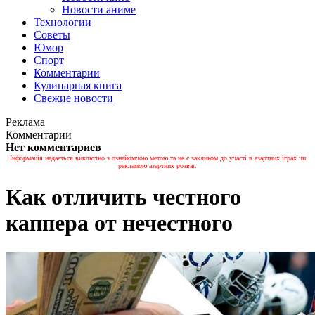
Новости аниме
Технологии
Советы
Юмор
Спорт
Комментарии
Кулинарная книга
Свежие новости
Реклама
Комментарии
Нет комментариев
Інформація надається виключно з ознайомчою метою та не є закликом до участі в азартних іграх чи
рекламою азартних розваг.
Как отличить честного
каппера от нечестного