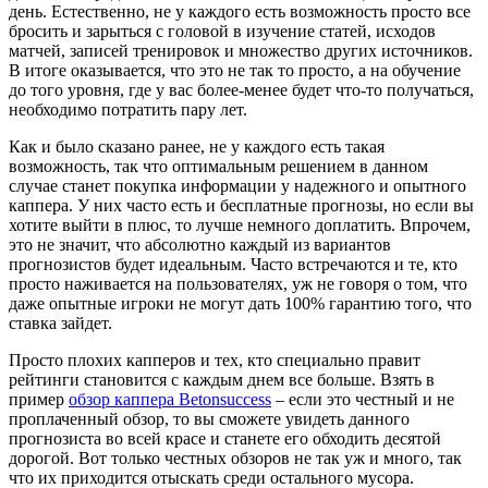
день. Естественно, не у каждого есть возможность просто все
бросить и зарыться с головой в изучение статей, исходов
матчей, записей тренировок и множество других источников.
В итоге оказывается, что это не так то просто, а на обучение
до того уровня, где у вас более-менее будет что-то получаться,
необходимо потратить пару лет.
Как и было сказано ранее, не у каждого есть такая
возможность, так что оптимальным решением в данном
случае станет покупка информации у надежного и опытного
каппера. У них часто есть и бесплатные прогнозы, но если вы
хотите выйти в плюс, то лучше немного доплатить. Впрочем,
это не значит, что абсолютно каждый из вариантов
прогнозистов будет идеальным. Часто встречаются и те, кто
просто наживается на пользователях, уж не говоря о том, что
даже опытные игроки не могут дать 100% гарантию того, что
ставка зайдет.
Просто плохих капперов и тех, кто специально правит
рейтинги становится с каждым днем все больше. Взять в
пример
обзор каппера Betonsuccess
– если это честный и не
проплаченный обзор, то вы сможете увидеть данного
прогнозиста во всей красе и станете его обходить десятой
дорогой. Вот только честных обзоров не так уж и много, так
что их приходится отыскать среди остального мусора.