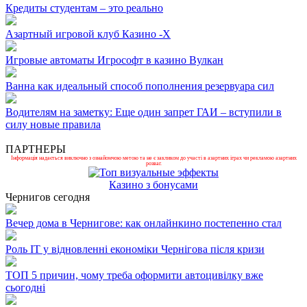
Кредиты студентам – это реально
Азартный игровой клуб Казино -Х
Игровые автоматы Игрософт в казино Вулкан
Ванна как идеальный способ пополнения резервуара сил
Водителям на заметку: Еще один запрет ГАИ – вступили в
силу новые правила
ПАРТНЕРЫ
Інформація надається виключно з ознайомчою метою та не є закликом до участі в азартних іграх чи рекламою азартних
розваг.
Казино з бонусами
Чернигов сегодня
Вечер дома в Чернигове: как онлайнкино постепенно стал
Роль ІТ у відновленні економіки Чернігова після кризи
ТОП 5 причин, чому треба оформити автоцивілку вже
сьогодні