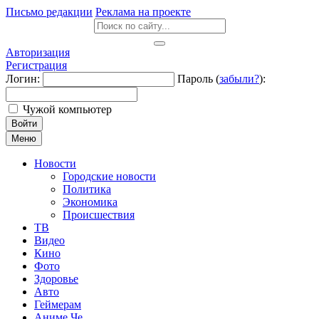
Письмо редакции
Реклама на проекте
Авторизация
Регистрация
Логин:
Пароль (
забыли?
):
Чужой компьютер
Войти
Меню
Новости
Городские новости
Политика
Экономика
Происшествия
ТВ
Видео
Кино
Фото
Здоровье
Авто
Геймерам
Аниме Че