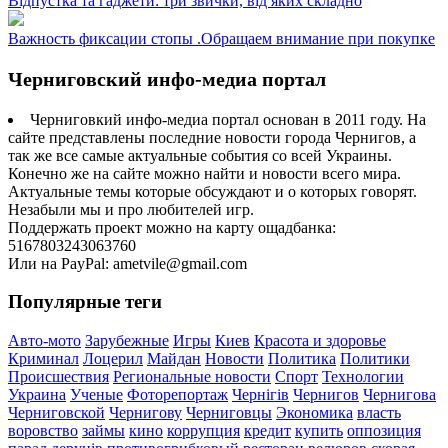
Відпустка та гаджети: три звички, від яких складно
Важность фиксации стопы .Обращаем внимание при покупке
Черниговский инфо-медиа портал
Черниговкий инфо-медиа портал основан в 2011 году. На
сайте представлены последние новости города Чернигов, а
так же все самые актуальные события со всей Украины.
Конечно же на сайте можно найти и новости всего мира.
Актуальные темы которые обсуждают и о которых говорят.
Незабыли мы и про любителей игр.
Поддержать проект можно на карту ощадбанка:
5167803243063760
Или на PayPal: ametvile@gmail.com
Популярные теги
Авто-мото
Зарубежные
Игры
Киев
Красота и здоровье
Криминал
Лоцерил
Майдан
Новости
Политика
Политики
Происшествия
Региональные новости
Спорт
Технологии
Украина
Ученые
Фоторепортаж
Чернігів
Чернигов
Чернигова
Черниговской
Чернигову
Черниговцы
Экономика
власть
воровство
займы
кино
коррупция
кредит
купить
оппозиция