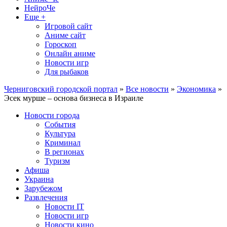
НейроЧе
Еще +
Игровой сайт
Аниме сайт
Гороскоп
Онлайн аниме
Новости игр
Для рыбаков
Черниговский городской портал
»
Все новости
»
Экономика
»
Эсек мурше – основа бизнеса в Израиле
Новости города
События
Культура
Криминал
В регионах
Туризм
Афиша
Украина
Зарубежом
Развлечения
Новости IT
Новости игр
Новости кино