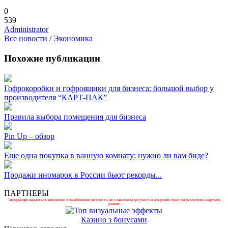
0
539
Administrator
Все новости
/
Экономика
Похожие публикации
Гофрокоробки и гофроящики для бизнеса: большой выбор у
производителя “КАРТ-ПАК”
Правила выбора помещения для бизнеса
Pin Up – обзор
Еще одна покупка в ванную комнату: нужно ли вам биде?
Продажи иномарок в России бьют рекорды...
ПАРТНЕРЫ
Інформація надається виключно з ознайомчою метою та не є закликом до участі в азартних іграх чи рекламою азартних
розваг.
Казино з бонусами