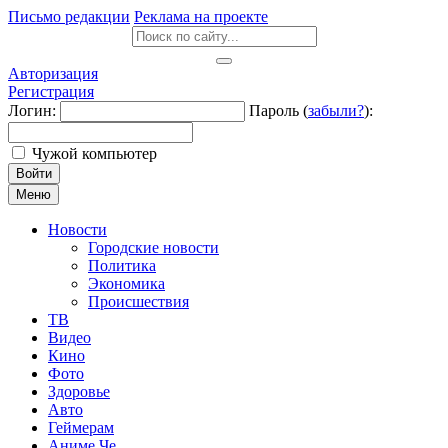
Письмо редакции
Реклама на проекте
Авторизация
Регистрация
Логин:
Пароль (
забыли?
):
Чужой компьютер
Войти
Меню
Новости
Городские новости
Политика
Экономика
Происшествия
ТВ
Видео
Кино
Фото
Здоровье
Авто
Геймерам
Аниме Че