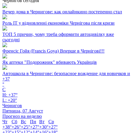
Чернигов сегодня
Вечер дома в Чернигове: как онлайнкино постепенно стал
Роль ІТ у відновленні економіки Чернігова після кризи
ТОП 5 причин, чому треба оформити автоцивілку вже
сьогодні
Френсіс Гойя (Francis Goya) Вперше в Чернігові!!!
Як аптеки "Подорожник" вбивають Українців
Автошкола в Чернигове: безопасное вождение для новичков и
+
37
°
C
H:
+
37°
L:
+
20°
Чернигов
Пятница, 07 Август
Прогноз на неделю
Чт
Сб
Вс
Пн
Вт
Ср
+
38°
+
26°
+
25°
+
27°
+
30°
+
27°
+
23°
+
15°
+
12°
+
14°
+
16°
+
18°