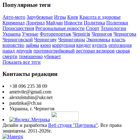
Популярные теги
Авто-мото
Зарубежные
Игры
Киев
Красота и здоровье
Криминал
Лоцерил
Майдан
Новости
Политика
Политики
Происшествия
Региональные новости
Спорт
Технологии
Украина
Ученые
Фоторепортаж
Чернігів
Чернигов
Чернигова
Черниговской
Чернигову
Черниговцы
Экономика
власть
воровство
займы
кино
коррупция
кредит
купить
оппозиция
парад дерунів
противогрибковый
ресторан велюров
скорая
смерти
тимошенко
убивает
Показать все теги
Контакты редакции
+38 096 235 38 09
ametvile@gmail.com
alextolstuhin@ukr.net
pautinka@ch.ua
Украина, г. Чернигов
Дизайн и разработка
Веб студия "Паутинка"
. Все права
защищены. 2011-2026г.