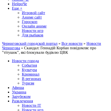
НейроЧе
Еще +
Игровой сайт
Аниме сайт
Гороскоп
Онлайн аниме
Новости игр
Для рыбаков
Черниговский городской портал
»
Все новости
»
Новости
Чернигова
» Скандал: Геннадій Корбан повідомляє про
"тітушок", які блокували будівлю ЦВК
Новости города
События
Культура
Криминал
В регионах
Туризм
Афиша
Украина
Зарубежом
Развлечения
Новости IT
Новости игр