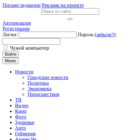
Письмо редакции
Реклама на проекте
Авторизация
Регистрация
Логин:
Пароль (
забыли?
):
Чужой компьютер
Войти
Меню
Новости
Городские новости
Политика
Экономика
Происшествия
ТВ
Видео
Кино
Фото
Здоровье
Авто
Геймерам
Аниме Че