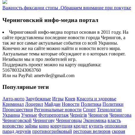
Важность фиксации стопы .Обращаем внимание при покупке
Черниговский инфо-медиа портал
Черниговкий инфо-медиа портал основан в 2011 году. На
сайте представлены последние новости города Чернигов, а
так же все самые актуальные события со всей Украины.
Конечно же на сайте можно найти и новости всего мира.
Актуальные темы которые обсуждают и о которых говорят.
Незабыли мы и про любителей игр.
Поддержать проект можно на карту ощадбанка:
5167803243063760
Или на PayPal: ametvile@gmail.com
Популярные теги
Авто-мото
Зарубежные
Игры
Киев
Красота и здоровье
Криминал
Лоцерил
Майдан
Новости
Политика
Политики
Происшествия
Региональные новости
Спорт
Технологии
Украина
Ученые
Фоторепортаж
Чернігів
Чернигов
Чернигова
Черниговской
Чернигову
Черниговцы
Экономика
власть
воровство
займы
кино
коррупция
кредит
купить
оппозиция
парад дерунів
противогрибковый
ресторан велюров
скорая