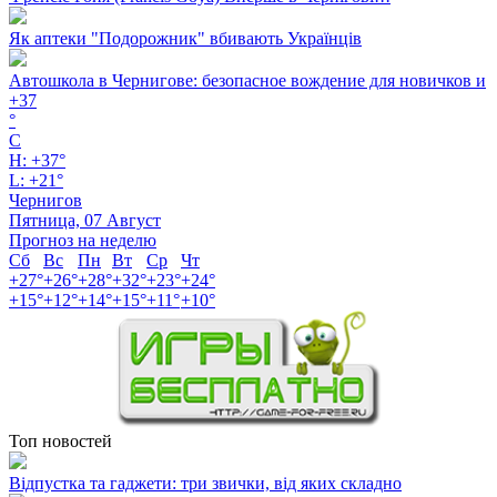
Як аптеки "Подорожник" вбивають Українців
Автошкола в Чернигове: безопасное вождение для новичков и
+
37
°
C
H:
+
37°
L:
+
21°
Чернигов
Пятница, 07 Август
Прогноз на неделю
Сб
Вс
Пн
Вт
Ср
Чт
+
27°
+
26°
+
28°
+
32°
+
23°
+
24°
+
15°
+
12°
+
14°
+
15°
+
11°
+
10°
Топ новостей
Відпустка та гаджети: три звички, від яких складно