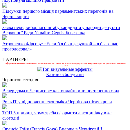
підстібнула міліцію працювати
Підсумки першого місяця парламентських перегонів на
Чернігівщині
Заява передвиборчого штабу кандидата у народні депутати
Верховної Ради України Сергія Березенка
Атрошенко Фірсову: «Если б я был девушкой – я бы за вас
проголосовал»
ПАРТНЕРЫ
Інформація надається виключно з ознайомчою метою та не є закликом до участі в азартних іграх чи рекламою азартних
розваг.
Казино з бонусами
Чернигов сегодня
Вечер дома в Чернигове: как онлайнкино постепенно стал
Роль ІТ у відновленні економіки Чернігова після кризи
ТОП 5 причин, чому треба оформити автоцивілку вже
сьогодні
Френсіс Гойя (Francis Goya) Вперше в Чернігові!!!