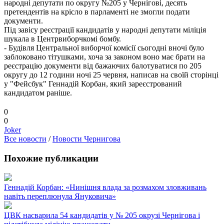
народні депутати по округу №205 у Чернігові, десять
претендентів на крісло в парламенті не змогли подати
документи.
Під завісу реєстрації кандидатів у народні депутати міліція
шукала в Центрвиборчкомі бомбу.
- Будівля Центральної виборчої комісії сьогодні вночі було
заблоковано тітушками, хоча за законом воно має брати на
реєстрацію документи від бажаючих балотуватися по 205
округу до 12 години ночі 25 червня, написав на своїй сторінці
у "Фейсбук" Геннадій Корбан, який зареєстрований
кандидатом раніше.
0
0
Joker
Все новости
/
Новости Чернигова
Похожие публикации
Геннадій Корбан: «Нинішня влада за розмахом зловживань
навіть переплюнула Януковича»
ЦВК насварила 54 кандидатів у № 205 окрузі Чернігова і