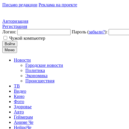
Письмо редакции
Реклама на проекте
Авторизация
Регистрация
Логин:
Пароль (
забыли?
):
Чужой компьютер
Войти
Меню
Новости
Городские новости
Политика
Экономика
Происшествия
ТВ
Видео
Кино
Фото
Здоровье
Авто
Геймерам
Аниме Че
НейроЧе