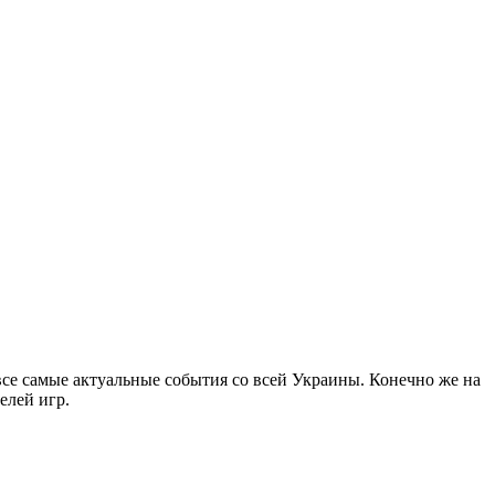
все самые актуальные события со всей Украины. Конечно же на
елей игр.