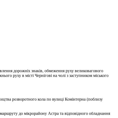
влення дорожніх знаків, обмеження руху великовагового
жнього руху в місті Чернігові на чолі з заступником міського
ництва розворотного кола по вулиці Комінтерна (поблизу
 маршруту до мікрорайону Астра та відповідного обладнання