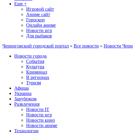
Еще +
Игровой сайт
Аниме сайт
Гороскоп
Онлайн аниме
Новости игр
Для рыбаков
Черниговский городской портал
»
Все новости
»
Новости Черн
Новости города
События
Культура
Криминал
В регионах
Туризм
Афиша
Украина
Зарубежом
Развлечения
Новости IT
Новости игр
Новости кино
Новости аниме
Технологии