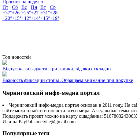
Прогноз на неделю
Пт
Сб
Вс
Пн
Вт
Ср
+
37°
+
26°
+
25°
+
27°
+
31°
+
28°
+
20°
+
15°
+
12°
+
14°
+
15°
+
19°
Топ новостей
Відпустка та гаджети: три звички, від яких складно
Важность фиксации стопы .Обращаем внимание при покупке
Черниговский инфо-медиа портал
Черниговкий инфо-медиа портал основан в 2011 году. На са
сайте можно найти и новости всего мира. Актуальные темы ко
Поддержать проект можно на карту ощадбанка: 5167803243063
Или на PayPal: ametvile@gmail.com
Популярные теги