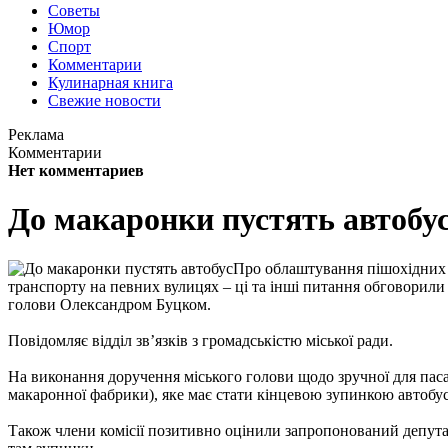
Советы
Юмор
Спорт
Комментарии
Кулинарная книга
Свежие новости
Реклама
Комментарии
Нет комментариев
До макаронки пустять автобу
Про облаштування пішохідних 
транспорту на певних вулицях – ці та інші питання обговорили сь
голови Олександром Буцком.
Повідомляє відділ зв’язків з громадськістю міської ради.
На виконання доручення міського голови щодо зручної для пас
макаронної фабрики), яке має стати кінцевою зупинкою автобу
Також члени комісії позитивно оцінили запропонований депут