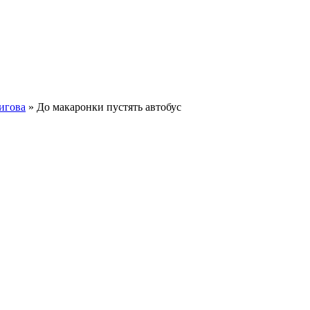
игова
» До макаронки пустять автобус