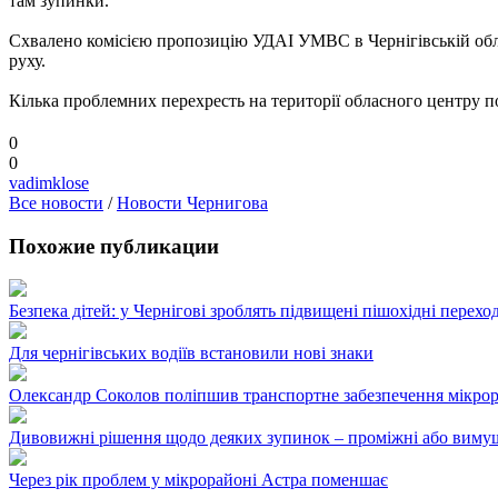
там зупинки.
Схвалено комісією пропозицію УДАІ УМВС в Чернігівській обла
руху.
Кілька проблемних перехресть на території обласного центру по
0
0
vadimklose
Все новости
/
Новости Чернигова
Похожие публикации
Безпека дітей: у Чернігові зроблять підвищені пішохідні пере
Для чернігівських водіїв встановили нові знаки
Олександр Соколов поліпшив транспортне забезпечення мікро
Дивовижні рішення щодо деяких зупинок – проміжні або виму
Через рік проблем у мікрорайоні Астра поменшає