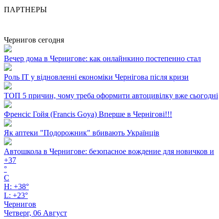
ПАРТНЕРЫ
Чернигов сегодня
Вечер дома в Чернигове: как онлайнкино постепенно стал
Роль ІТ у відновленні економіки Чернігова після кризи
ТОП 5 причин, чому треба оформити автоцивілку вже сьогодні
Френсіс Гойя (Francis Goya) Вперше в Чернігові!!!
Як аптеки "Подорожник" вбивають Українців
Автошкола в Чернигове: безопасное вождение для новичков и
+
37
°
C
H:
+
38°
L:
+
23°
Чернигов
Четверг, 06 Август