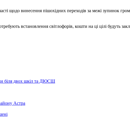
сті щодо винесення пішохідних переходів за межі зупинок гром
требують встановлення світлофорів, кошти на ці цілі будуть зак
ходи біля двох шкіл та ДЮСШ
району Астра
шені