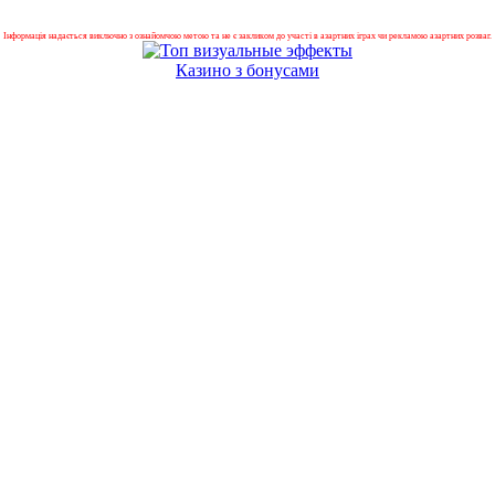
Інформація надається виключно з ознайомчою метою та не є закликом до участі в азартних іграх чи рекламою азартних розваг.
Казино з бонусами