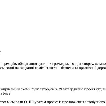
с
переходів, обладнання зупинок громадського транспорту, встано
огодні на засіданні комісії з питань безпеки та організації доро
ажирів зміни схеми руху автобуса №39 затверджено проект будів
са №39.
атом міськради О. Шкуратом проект із продовження автобусного