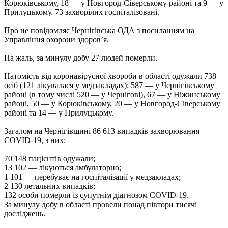
Корюківському, 18 — у Новгород-Сіверському районі та 9 — у
Прилуцькому. 73 захворілих госпіталізовані.
Про це повідомляє Чернігівська ОДА з посиланням на
Управління охорони здоров’я.
На жаль, за минулу добу 27 людей померли.
Натомість від коронавірусної хвороби в області одужали 738
осіб (121 лікувалася у медзакладах): 587 — у Чернігівському
районі (в тому числі 520 — у Чернігові), 67 — у Ніжинському
районі, 50 — у Корюківському, 20 — у Новгород-Сіверському
районі та 14 — у Прилуцькому.
Загалом на Чернігівщині 86 613 випадків захворювання
COVID-19, з них:
70 148 пацієнтів одужали;
13 102 — лікуються амбулаторно;
1 101 — перебуває на госпіталізації у медзакладах;
2 130 летальних випадків;
132 особи померли із супутнім діагнозом COVID-19.
За минулу добу в області провели понад півтори тисячі
досліджень.