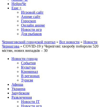
НейроЧе
Еще +
Игровой сайт
Аниме сайт
Гороскоп
Онлайн аниме
Новости игр
Для рыбаков
Черниговский городской портал
»
Все новости
»
Новости
Чернигова
» COVID-19 у Чернігові: хворобу побороли 520
містян, нових випадків – 30
Новости города
События
Культура
Криминал
В регионах
Туризм
Афиша
Украина
Зарубежом
Развлечения
Новости IT
Новости игр