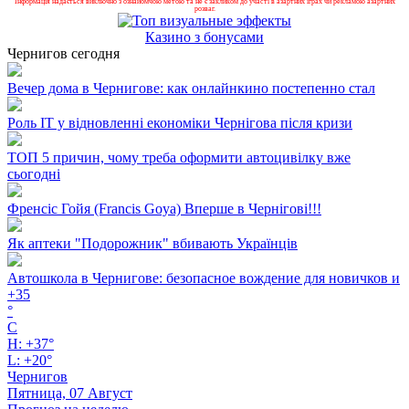
Інформація надається виключно з ознайомчою метою та не є закликом до участі в азартних іграх чи рекламою азартних
розваг.
Казино з бонусами
Чернигов сегодня
Вечер дома в Чернигове: как онлайнкино постепенно стал
Роль ІТ у відновленні економіки Чернігова після кризи
ТОП 5 причин, чому треба оформити автоцивілку вже
сьогодні
Френсіс Гойя (Francis Goya) Вперше в Чернігові!!!
Як аптеки "Подорожник" вбивають Українців
Автошкола в Чернигове: безопасное вождение для новичков и
+
35
°
C
H:
+
37°
L:
+
20°
Чернигов
Пятница, 07 Август