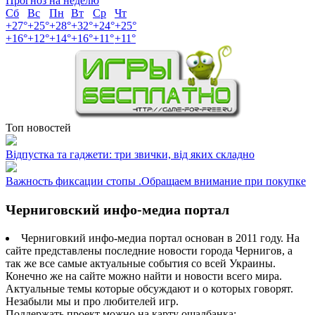
Прогноз на неделю
Сб
Вс
Пн
Вт
Ср
Чт
+
27°
+
25°
+
28°
+
32°
+
24°
+
25°
+
16°
+
12°
+
14°
+
16°
+
11°
+
11°
Топ новостей
Відпустка та гаджети: три звички, від яких складно
Важность фиксации стопы .Обращаем внимание при покупке
Черниговский инфо-медиа портал
Черниговкий инфо-медиа портал основан в 2011 году. На
сайте представлены последние новости города Чернигов, а
так же все самые актуальные события со всей Украины.
Конечно же на сайте можно найти и новости всего мира.
Актуальные темы которые обсуждают и о которых говорят.
Незабыли мы и про любителей игр.
Поддержать проект можно на карту ощадбанка: