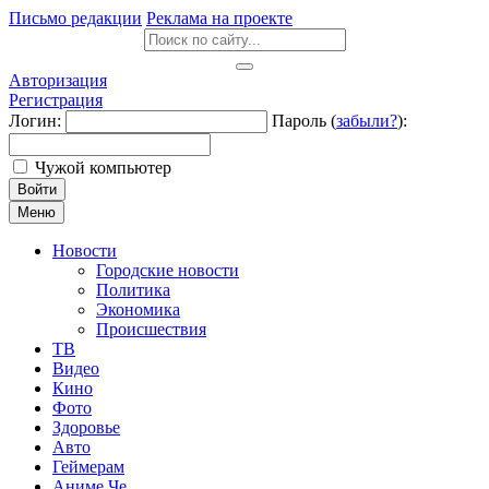
Письмо редакции
Реклама на проекте
Авторизация
Регистрация
Логин:
Пароль (
забыли?
):
Чужой компьютер
Войти
Меню
Новости
Городские новости
Политика
Экономика
Происшествия
ТВ
Видео
Кино
Фото
Здоровье
Авто
Геймерам
Аниме Че