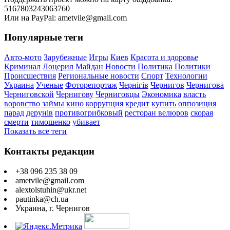
5167803243063760
Или на PayPal: ametvile@gmail.com
Популярные теги
Авто-мото
Зарубежные
Игры
Киев
Красота и здоровье
Криминал
Лоцерил
Майдан
Новости
Политика
Политики
Происшествия
Региональные новости
Спорт
Технологии
Украина
Ученые
Фоторепортаж
Чернігів
Чернигов
Чернигова
Черниговской
Чернигову
Черниговцы
Экономика
власть
воровство
займы
кино
коррупция
кредит
купить
оппозиция
парад дерунів
противогрибковый
ресторан велюров
скорая
смерти
тимошенко
убивает
Показать все теги
Контакты редакции
+38 096 235 38 09
ametvile@gmail.com
alextolstuhin@ukr.net
pautinka@ch.ua
Украина, г. Чернигов