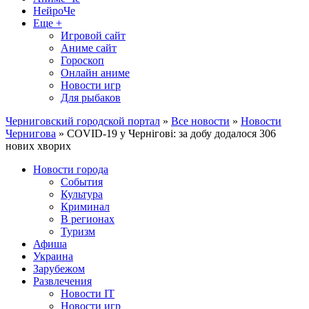
НейроЧе
Еще +
Игровой сайт
Аниме сайт
Гороскоп
Онлайн аниме
Новости игр
Для рыбаков
Черниговский городской портал
»
Все новости
»
Новости
Чернигова
» COVID-19 у Чернігові: за добу додалося 306
нових хворих
Новости города
События
Культура
Криминал
В регионах
Туризм
Афиша
Украина
Зарубежом
Развлечения
Новости IT
Новости игр