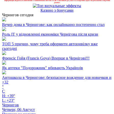
Інформація надається виключно з ознайомчою метою та не є закликом до участі в азартних іграх чи рекламою азартних
розваг.
Казино з бонусами
Чернигов сегодня
Вечер дома в Чернигове: как онлайнкино постепенно стал
Роль ІТ у відновленні економіки Чернігова після кризи
ТОП 5 причин, чому треба оформити автоцивілку вже
сьогодні
Френсіс Гойя (Francis Goya) Вперше в Чернігові!!!
Як аптеки "Подорожник" вбивають Українців
Автошкола в Чернигове: безопасное вождение для новичков и
+
32
°
C
H:
+
39°
L:
+
23°
Чернигов
Четверг, 06 Август