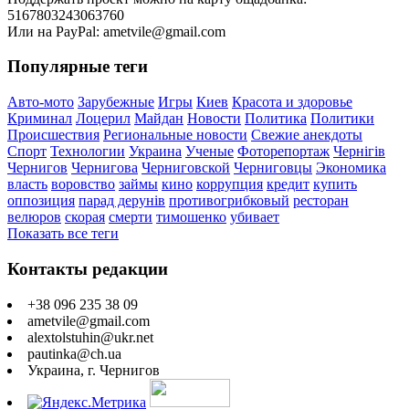
5167803243063760
Или на PayPal: ametvile@gmail.com
Популярные теги
Авто-мото
Зарубежные
Игры
Киев
Красота и здоровье
Криминал
Лоцерил
Майдан
Новости
Политика
Политики
Происшествия
Региональные новости
Свежие анекдоты
Спорт
Технологии
Украина
Ученые
Фоторепортаж
Чернігів
Чернигов
Чернигова
Черниговской
Черниговцы
Экономика
власть
воровство
займы
кино
коррупция
кредит
купить
оппозиция
парад дерунів
противогрибковый
ресторан
велюров
скорая
смерти
тимошенко
убивает
Показать все теги
Контакты редакции
+38 096 235 38 09
ametvile@gmail.com
alextolstuhin@ukr.net
pautinka@ch.ua
Украина, г. Чернигов