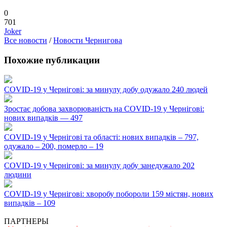
0
701
Joker
Все новости
/
Новости Чернигова
Похожие публикации
COVID-19 у Чернігові: за минулу добу одужало 240 людей
Зростає добова захворюваність на COVID-19 у Чернігові:
нових випадків — 497
COVID-19 у Чернігові та області: нових випадків – 797,
одужало – 200, померло – 19
COVID-19 у Чернігові: за минулу добу занедужало 202
людини
COVID-19 у Чернігові: хворобу побороли 159 містян, нових
випадків – 109
ПАРТНЕРЫ