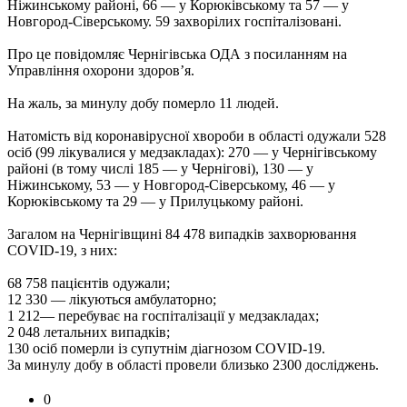
Ніжинському районі, 66 — у Корюківському та 57 — у
Новгород-Сіверському. 59 захворілих госпіталізовані.
Про це повідомляє Чернігівська ОДА з посиланням на
Управління охорони здоров’я.
На жаль, за минулу добу померло 11 людей.
Натомість від коронавірусної хвороби в області одужали 528
осіб (99 лікувалися у медзакладах): 270 — у Чернігівському
районі (в тому числі 185 — у Чернігові), 130 — у
Ніжинському, 53 — у Новгород-Сіверському, 46 — у
Корюківському та 29 — у Прилуцькому районі.
Загалом на Чернігівщині 84 478 випадків захворювання
COVID-19, з них:
68 758 пацієнтів одужали;
12 330 — лікуються амбулаторно;
1 212— перебуває на госпіталізації у медзакладах;
2 048 летальних випадків;
130 осіб померли із супутнім діагнозом COVID-19.
За минулу добу в області провели близько 2300 досліджень.
0