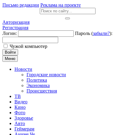
Письмо редакции
Реклама на проекте
Авторизация
Регистрация
Логин:
Пароль (
забыли?
):
Чужой компьютер
Войти
Меню
Новости
Городские новости
Политика
Экономика
Происшествия
ТВ
Видео
Кино
Фото
Здоровье
Авто
Геймерам
Аниме Че