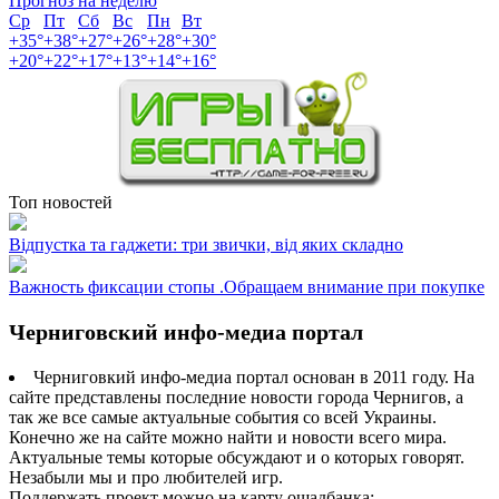
Прогноз на неделю
Ср
Пт
Сб
Вс
Пн
Вт
+
35°
+
38°
+
27°
+
26°
+
28°
+
30°
+
20°
+
22°
+
17°
+
13°
+
14°
+
16°
Топ новостей
Відпустка та гаджети: три звички, від яких складно
Важность фиксации стопы .Обращаем внимание при покупке
Черниговский инфо-медиа портал
Черниговкий инфо-медиа портал основан в 2011 году. На
сайте представлены последние новости города Чернигов, а
так же все самые актуальные события со всей Украины.
Конечно же на сайте можно найти и новости всего мира.
Актуальные темы которые обсуждают и о которых говорят.
Незабыли мы и про любителей игр.
Поддержать проект можно на карту ощадбанка: