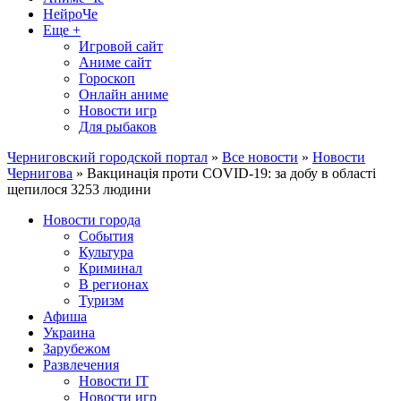
НейроЧе
Еще +
Игровой сайт
Аниме сайт
Гороскоп
Онлайн аниме
Новости игр
Для рыбаков
Черниговский городской портал
»
Все новости
»
Новости
Чернигова
» Вакцинація проти COVID-19: за добу в області
щепилося 3253 людини
Новости города
События
Культура
Криминал
В регионах
Туризм
Афиша
Украина
Зарубежом
Развлечения
Новости IT
Новости игр