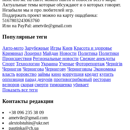
Актуальные темы которые обсуждают и о которых говорят.
Незабыли мы и про любителей игр.
Поддержать проект можно на карту ощадбанка:
5167803243063760
Или на PayPal: ametvile@gmail.com
Популярные теги
Авто-мото
Зарубежные
Игры
Киев
Красота и здоровье
Криминал
Лоцерил
Майдан
Новости
Политика
Политики
Происшествия
Региональные новости
Свежие анекдоты
Спорт
Технологии
Украина
Ученые
Фоторепортаж
Чернігів
Чернигов
Чернигова
Чернигову
Черниговцы
Экономика
власть
воровство
займы
кино
коррупция
кредит
купить
оппозиция
парад дерунів
противогрибковый
ресторан
велюров
скорая
смерти
тимошенко
убивает
Показать все теги
Контакты редакции
+38 096 235 38 09
ametvile@gmail.com
alextolstuhin@ukr.net
pautinka@ch.ua