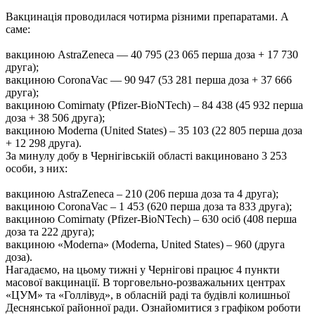
Вакцинація проводилася чотирма різними препаратами. А
саме:
вакциною AstraZeneca — 40 795 (23 065 перша доза + 17 730
друга);
вакциною CoronaVac — 90 947 (53 281 перша доза + 37 666
друга);
вакциною Comirnaty (Pfizer-BioNTech) – 84 438 (45 932 перша
доза + 38 506 друга);
вакциною Moderna (United States) – 35 103 (22 805 перша доза
+ 12 298 друга).
За минулу добу в Чернігівській області вакциновано 3 253
особи, з них:
вакциною AstraZeneca – 210 (206 перша доза та 4 друга);
вакциною CoronaVac – 1 453 (620 перша доза та 833 друга);
вакциною Comirnaty (Pfizer-BioNTech) – 630 осіб (408 перша
доза та 222 друга);
вакциною «Moderna» (Moderna, United States) – 960 (друга
доза).
Нагадаємо, на цьому тижні у Чернігові працює 4 пункти
масової вакцинації. В торговельно-розважальних центрах
«ЦУМ» та «Голлівуд», в обласній раді та будівлі колишньої
Деснянської районної ради. Ознайомитися з графіком роботи