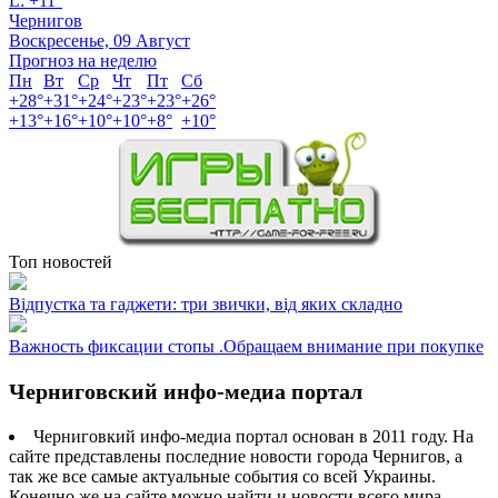
L:
+
11°
Чернигов
Воскресенье, 09 Август
Прогноз на неделю
Пн
Вт
Ср
Чт
Пт
Сб
+
28°
+
31°
+
24°
+
23°
+
23°
+
26°
+
13°
+
16°
+
10°
+
10°
+
8°
+
10°
Топ новостей
Відпустка та гаджети: три звички, від яких складно
Важность фиксации стопы .Обращаем внимание при покупке
Черниговский инфо-медиа портал
Черниговкий инфо-медиа портал основан в 2011 году. На
сайте представлены последние новости города Чернигов, а
так же все самые актуальные события со всей Украины.
Конечно же на сайте можно найти и новости всего мира.