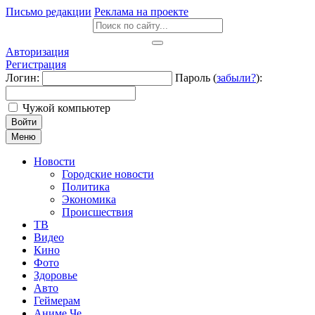
Письмо редакции
Реклама на проекте
Авторизация
Регистрация
Логин:
Пароль (
забыли?
):
Чужой компьютер
Войти
Меню
Новости
Городские новости
Политика
Экономика
Происшествия
ТВ
Видео
Кино
Фото
Здоровье
Авто
Геймерам
Аниме Че