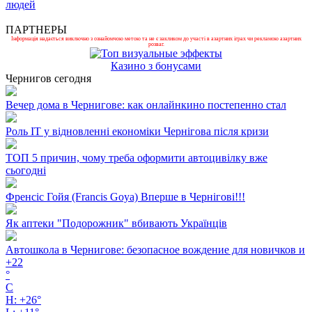
людей
ПАРТНЕРЫ
Інформація надається виключно з ознайомчою метою та не є закликом до участі в азартних іграх чи рекламою азартних
розваг.
Казино з бонусами
Чернигов сегодня
Вечер дома в Чернигове: как онлайнкино постепенно стал
Роль ІТ у відновленні економіки Чернігова після кризи
ТОП 5 причин, чому треба оформити автоцивілку вже
сьогодні
Френсіс Гойя (Francis Goya) Вперше в Чернігові!!!
Як аптеки "Подорожник" вбивають Українців
Автошкола в Чернигове: безопасное вождение для новичков и
+
22
°
C
H:
+
26°