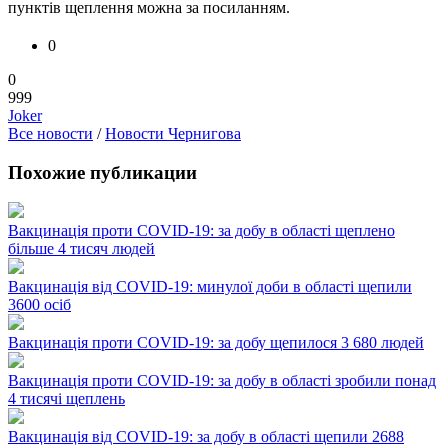
пунктів щеплення можна за посиланням.
0
0
999
Joker
Все новости
/
Новости Чернигова
Похожие публикации
Вакцинація проти COVID-19: за добу в області щеплено
більше 4 тисяч людей
Вакцинація від COVID-19: минулої доби в області щепили
3600 осіб
Вакцинація проти COVID-19: за добу щепилося 3 680 людей
Вакцинація проти COVID-19: за добу в області зробили понад
4 тисячі щеплень
Вакцинація від COVID-19: за добу в області щепили 2688