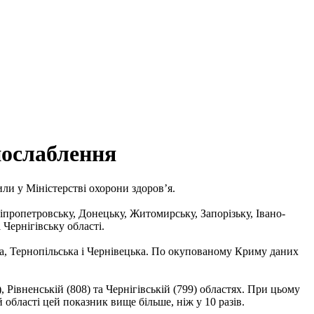
послаблення
или у Міністерстві охорони здоров’я.
пропетровську, Донецьку, Житомирську, Запорізьку, Івано-
 Чернігівську області.
ка, Тернопільська і Чернівецька. По окупованому Криму даних
 Рівненській (808) та Чернігівській (799) областях. При цьому
 області цей показник вище більше, ніж у 10 разів.