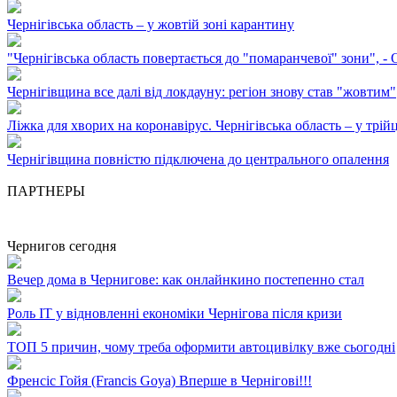
Чернігівська область – у жовтій зоні карантину
"Чернігівська область повертається до "помаранчевої" зони", -
Чернігівщина все далі від локдауну: регіон знову став "жовтим"
Ліжка для хворих на коронавірус. Чернігівська область – у трій
Чернігівщина повністю підключена до центрального опалення
ПАРТНЕРЫ
Чернигов сегодня
Вечер дома в Чернигове: как онлайнкино постепенно стал
Роль ІТ у відновленні економіки Чернігова після кризи
ТОП 5 причин, чому треба оформити автоцивілку вже сьогодні
Френсіс Гойя (Francis Goya) Вперше в Чернігові!!!