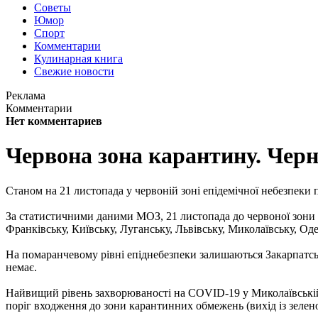
Советы
Юмор
Спорт
Комментарии
Кулинарная книга
Свежие новости
Реклама
Комментарии
Нет комментариев
Червона зона карантину. Черн
Станом на 21 листопада у червоній зоні епідемічної небезпеки п
За статистичними даними МОЗ, 21 листопада до червоної зони е
Франківську, Київську, Луганську, Львівську, Миколаївську, Оде
На помаранчевому рівні епіднебезпеки залишаються Закарпатськ
немає.
Найвищий рівень захворюваності на COVID-19 у Миколаївській (1
поріг входження до зони карантинних обмежень (вихід із зеленої