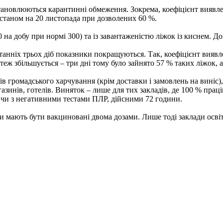
ановлюються карантинні обмеження. Зокрема, коефіцієнт виявлен
% станом на 20 листопада при дозволених 60 %.
 на добу при нормі 300) та із завантаженістю ліжок із киснем. До
ніх трьох діб показники покращуються. Так, коефіцієнт виявленн
м теж збільшується – три дні тому було зайнято 57 % таких ліжок, 
в громадського харчування (крім доставки і замовлень на виніс),
газинів, готелів. Виняток – лише для тих закладів, де 100 % прац
 чи з негативними тестами ПЛР, дійсними 72 години.
и мають бути вакциновані двома дозами. Лише тоді заклади осв