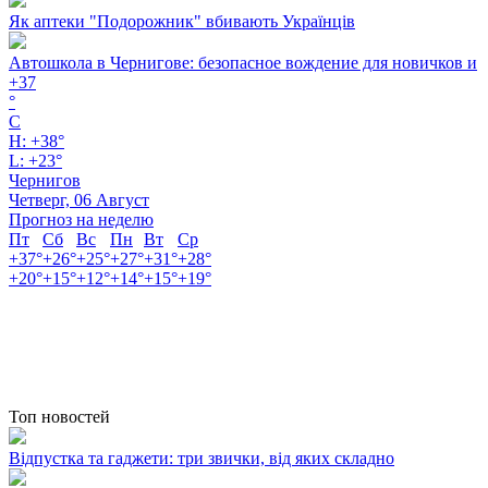
Як аптеки "Подорожник" вбивають Українців
Автошкола в Чернигове: безопасное вождение для новичков и
+
37
°
C
H:
+
38°
L:
+
23°
Чернигов
Четверг, 06 Август
Прогноз на неделю
Пт
Сб
Вс
Пн
Вт
Ср
+
37°
+
26°
+
25°
+
27°
+
31°
+
28°
+
20°
+
15°
+
12°
+
14°
+
15°
+
19°
Топ новостей
Відпустка та гаджети: три звички, від яких складно