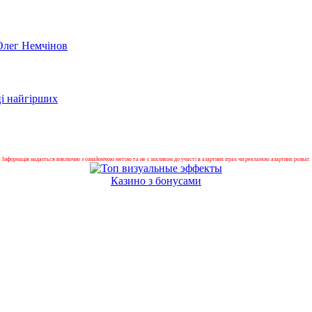
 Олег Немчінов
ці найгірших
Інформація надається виключно з ознайомчою метою та не є закликом до участі в азартних іграх чи рекламою азартних розваг.
Казино з бонусами