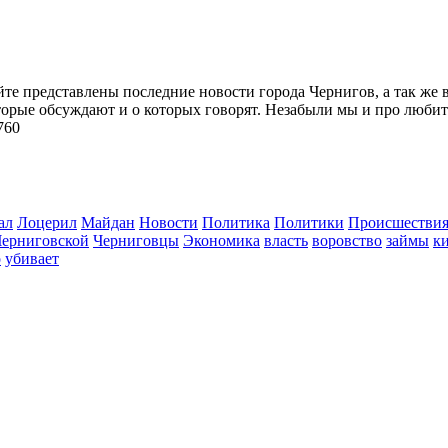
йте представлены последние новости города Чернигов, а так же 
торые обсуждают и о которых говорят. Незабыли мы и про любит
760
ал
Лоцерил
Майдан
Новости
Политика
Политики
Происшестви
Черниговской
Черниговцы
Экономика
власть
воровство
займы
к
о
убивает