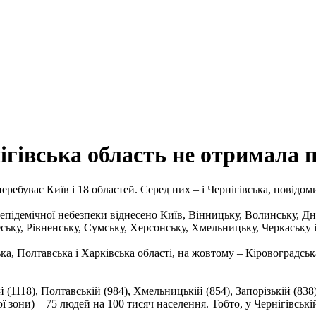
ігівська область не отримала 
еребуває Київ і 18 областей. Серед них – і Чернігівська, повідом
підемічної небезпеки віднесено Київ, Вінницьку, Волинську, Дні
ську, Рівненську, Сумську, Херсонську, Хмельницьку, Черкаську і
а, Полтавська і Харківська області, на жовтому – Кіровоградсь
118), Полтавській (984), Хмельницькій (854), Запорізькій (838),
 зони) – 75 людей на 100 тисяч населення. Тобто, у Чернігівській