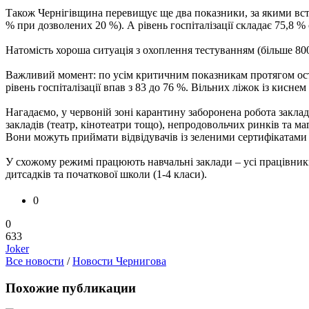
Також Чернігівщина перевищує ще два показники, за якими вст
% при дозволених 20 %). А рівень госпіталізації складає 75,8 
Натомість хороша ситуація з охоплення тестуванням (більше 800
Важливий момент: по усім критичним показникам протягом остан
рівень госпіталізації впав з 83 до 76 %. Вільних ліжок із кисне
Нагадаємо, у червоній зоні карантину заборонена робота закладі
закладів (театр, кінотеатри тощо), непродовольчих ринків та ма
Вони можуть приймати відвідувачів із зеленими сертифікатами
У схожому режимі працюють навчальні заклади – усі працівник
дитсадків та початкової школи (1-4 класи).
0
0
633
Joker
Все новости
/
Новости Чернигова
Похожие публикации