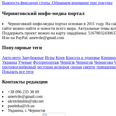
Важность фиксации стопы .Обращаем внимание при покупке
Черниговский инфо-медиа портал
Черниговкий инфо-медиа портал основан в 2011 году. На са
сайте можно найти и новости всего мира. Актуальные темы ко
Поддержать проект можно на карту ощадбанка: 5167803243063
Или на PayPal: ametvile@gmail.com
Популярные теги
Авто-мото
Зарубежные
Игры
Киев
Красота и здоровье
Кримин
Украина
Ученые
Фоторепортаж
Чернігів
Чернигов
Чернигова
противогрибковый
ресторан велюров
скорая
смерти
тимошенк
Показать все теги
Контакты редакции
+38 096 235 38 09
ametvile@gmail.com
alextolstuhin@ukr.net
pautinka@ch.ua
Украина, г. Чернигов