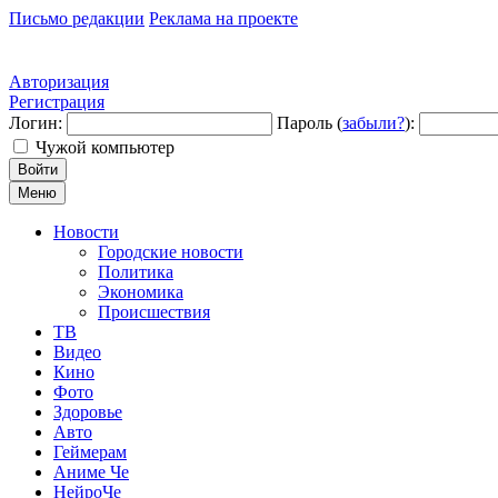
Письмо редакции
Реклама на проекте
Авторизация
Регистрация
Логин:
Пароль (
забыли?
):
Чужой компьютер
Войти
Меню
Новости
Городские новости
Политика
Экономика
Происшествия
ТВ
Видео
Кино
Фото
Здоровье
Авто
Геймерам
Аниме Че
НейроЧе