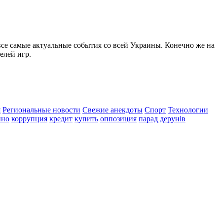
все самые актуальные события со всей Украины. Конечно же на
елей игр.
я
Региональные новости
Свежие анекдоты
Спорт
Технологии
ино
коррупция
кредит
купить
оппозиция
парад дерунів