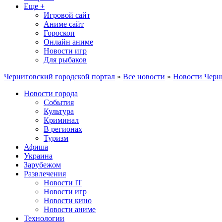
Еще +
Игровой сайт
Аниме сайт
Гороскоп
Онлайн аниме
Новости игр
Для рыбаков
Черниговский городской портал
»
Все новости
»
Новости Черн
Новости города
События
Культура
Криминал
В регионах
Туризм
Афиша
Украина
Зарубежом
Развлечения
Новости IT
Новости игр
Новости кино
Новости аниме
Технологии