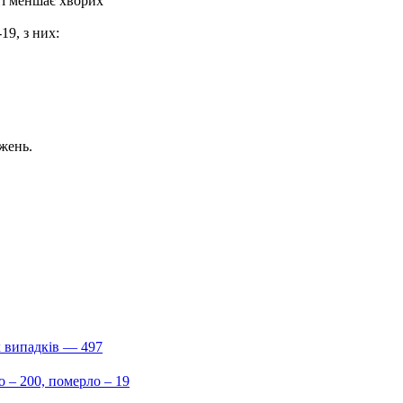
ті меншає хворих
9, з них:
джень.
х випадків — 497
о – 200, померло – 19