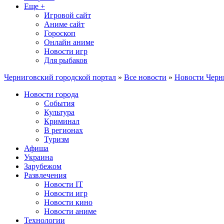
Еще +
Игровой сайт
Аниме сайт
Гороскоп
Онлайн аниме
Новости игр
Для рыбаков
Черниговский городской портал
»
Все новости
»
Новости Черн
Новости города
События
Культура
Криминал
В регионах
Туризм
Афиша
Украина
Зарубежом
Развлечения
Новости IT
Новости игр
Новости кино
Новости аниме
Технологии