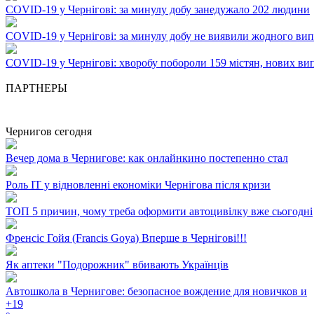
COVID-19 у Чернігові: за минулу добу занедужало 202 людини
COVID-19 у Чернігові: за минулу добу не виявили жодного ви
COVID-19 у Чернігові: хворобу побороли 159 містян, нових вип
ПАРТНЕРЫ
Чернигов сегодня
Вечер дома в Чернигове: как онлайнкино постепенно стал
Роль ІТ у відновленні економіки Чернігова після кризи
ТОП 5 причин, чому треба оформити автоцивілку вже сьогодні
Френсіс Гойя (Francis Goya) Вперше в Чернігові!!!
Як аптеки "Подорожник" вбивають Українців
Автошкола в Чернигове: безопасное вождение для новичков и
+
19