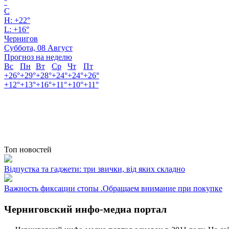
°
C
H:
+
22°
L:
+
16°
Чернигов
Суббота, 08 Август
Прогноз на неделю
Вс
Пн
Вт
Ср
Чт
Пт
+
26°
+
29°
+
28°
+
24°
+
24°
+
26°
+
12°
+
13°
+
16°
+
11°
+
10°
+
11°
Топ новостей
Відпустка та гаджети: три звички, від яких складно
Важность фиксации стопы .Обращаем внимание при покупке
Черниговский инфо-медиа портал