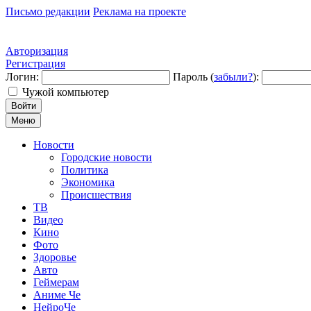
Письмо редакции
Реклама на проекте
Авторизация
Регистрация
Логин:
Пароль (
забыли?
):
Чужой компьютер
Войти
Меню
Новости
Городские новости
Политика
Экономика
Происшествия
ТВ
Видео
Кино
Фото
Здоровье
Авто
Геймерам
Аниме Че
НейроЧе