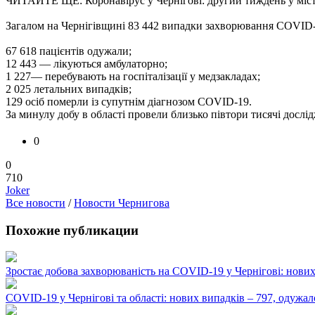
ЧИТАЙТЕ ЩЕ: Коронавірус у Чернігові: другий тиждень у міс
Загалом на Чернігівщині 83 442 випадки захворювання COVID-1
67 618 пацієнтів одужали;
12 443 — лікуються амбулаторно;
1 227— перебувають на госпіталізації у медзакладах;
2 025 летальних випадків;
129 осіб померли із супутнім діагнозом COVID-19.
За минулу добу в області провели близько півтори тисячі дослі
0
0
710
Joker
Все новости
/
Новости Чернигова
Похожие публикации
Зростає добова захворюваність на COVID-19 у Чернігові: нови
COVID-19 у Чернігові та області: нових випадків – 797, одужал