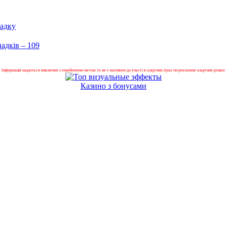
падку
адків – 109
Інформація надається виключно з ознайомчою метою та не є закликом до участі в азартних іграх чи рекламою азартних розваг.
Казино з бонусами